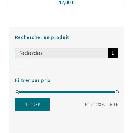
42,00
€
Rechercher un produit
Rechercher:
Filtrer par prix
Prix :
20 €
—
50 €
FILTRER
Prix
Prix
min
max