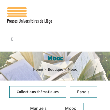
Passer
au
contenu
Toggle
Navigation
Accueil
Mooc
Les presses
Home
Boutique
Mooc
Publications
Collections thématiques
Essais
Contacts
Manuels
Mooc