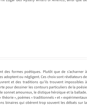
Prix Edgar des
Mystery Writers of America
, ainsi que de
t des formes poétiques. Plutôt que de s’acharner à
tes adoptent ou négligent. Ces choix sont révélateurs de
uvrent et des traditions qu’ils trouvent impossibles à
rte pour dessiner les contours particuliers de la poésie
 le sonnet amoureux, le distique héroïque et la ballade.
« théorie », poèmes « traditionnels » et « expérimentaux
ons binaires qui obèrent trop souvent les débats sur la