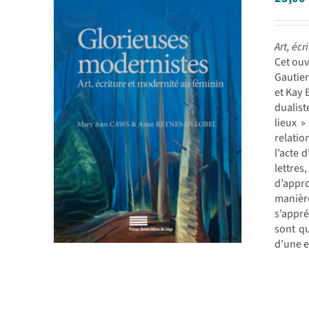
Art, éc
Cet ouv
Gautie
et Kay 
dualist
lieux »
relatio
l’acte 
lettres
d’appro
manière
s’appré
sont qu
d’une e