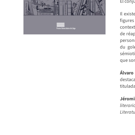
El conj
Il exis
figures
context
de réap
personn
du gol
sémioti
que son
Álvar
desta
titulad
Jérom
literari
Literat