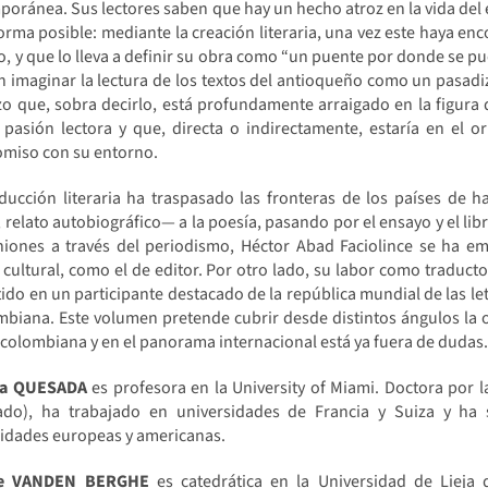
oránea. Sus lectores saben que hay un hecho atroz en la vida del esc
orma posible: mediante la creación literaria, una vez este haya enc
o, y que lo lleva a definir su obra como “un puente por donde se pue
 imaginar la lectura de los textos del antioqueño como un pasadizo q
o que, sobra decirlo, está profundamente arraigado en la figura d
u pasión lectora y que, directa o indirectamente, estaría en el
miso con su entorno.
ducción literaria ha traspasado las fronteras de los países de 
 relato autobiográfico— a la poesía, pasando por el ensayo y el libr
niones a través del periodismo, Héctor Abad Faciolince se ha e
ultural, como el de editor. Por otro lado, su labor como traductor,
ido en un participante destacado de la república mundial de las letr
mbiana. Este volumen pretende cubrir desde distintos ángulos la ob
colombiana y en el panorama internacional está ya fuera de dudas
na QUESADA
es profesora en la University of Miami. Doctora por l
ado), ha trabajado en universidades de Francia y Suiza y ha s
sidades europeas y americanas.
ine VANDEN BERGHE
es catedrática en la Universidad de Lieja