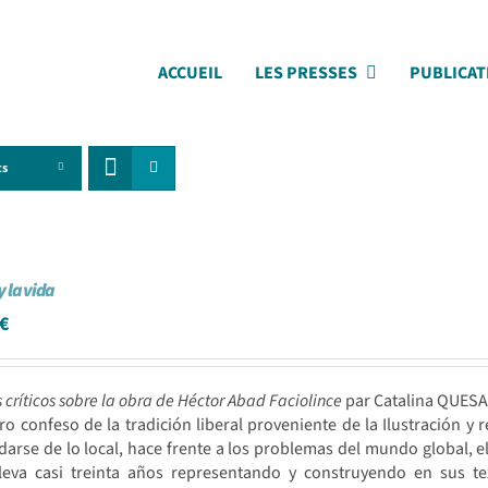
ACCUEIL
LES PRESSES
PUBLICAT
ts
y la vida
€
 críticos sobre la obra de Héctor Abad Faciolince
par Catalina QUESA
o confeso de la tradición liberal proveniente de la Ilustración y 
idarse de lo local, hace frente a los problemas del mundo global, 
lleva casi treinta años representando y construyendo en sus te