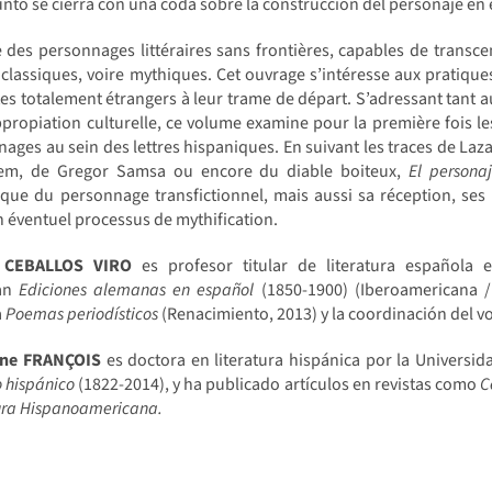
unto se cierra con una coda sobre la construcción del personaje en e
te des personnages littéraires sans frontières, capables de transc
 classiques, voire mythiques. Cet ouvrage s’intéresse aux pratiques
es totalement étrangers à leur trame de départ. S’adressant tant au
propiation culturelle, ce volume examine pour la première fois les
ages au sein des lettres hispaniques. En suivant les traces de Laza
em, de Gregor Samsa ou encore du diable boiteux,
El persona
que du personnage transfictionnel, mais aussi sa réception, ses 
 éventuel processus de mythification.
o CEBALLOS VIRO
es profesor titular de literatura española e
can
Ediciones alemanas en español
(1850-1900) (Iberoamericana / 
a
Poemas periodísticos
(Renacimiento, 2013) y la coordinación del 
ine FRANÇOIS
es doctora en literatura hispánica por la Universida
o hispánico
(1822-2014), y ha publicado artículos en revistas como
C
ura Hispanoamericana.