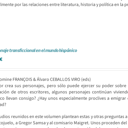
lmente por las relaciones entre literatura, historia y política en la 
onaje transficcional en el mundo hispánico
€
romine FRANÇOIS & Álvaro CEBALLOS VIRO (eds)
r crea sus personajes, pero sólo puede ejercer su poder sobre el
ación de otros escritores, algunos personajes continúan vivie
co llevan consigo? ¿Hay unos especialmente proclives a emigrar d
dad?
udios reunidos en este volumen plantean estas y otras preguntas a 
cojuelo, a Gregor Samsa y al comisario Maigret. Unos proceden del p