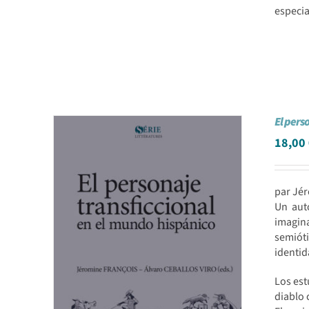
especia
El pers
18,00
par Jé
Un auto
imagin
semióti
identi
Los est
diablo 