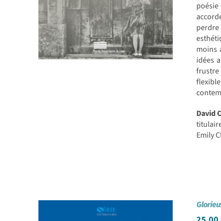
poésie 
accorde
perdre 
esthéti
moins a
idées a
frustr
flexibl
contemp
David 
titulai
Emily C
Glorieu
25,00