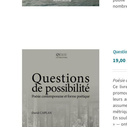
publié
nombreu
Questio
19,00
Poésie 
Ce liv
promouv
leurs a
assumer
métriqu
En soul
» — ont