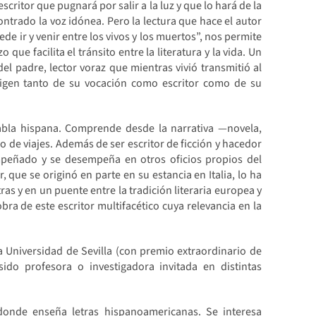
ritor que pugnará por salir a la luz y que lo hará de la
ontrado la voz idónea. Pero la lectura que hace el autor
de ir y venir entre los vivos y los muertos”, nos permite
ue facilita el tránsito entre la literatura y la vida. Un
el padre, lector voraz que mientras vivió transmitió al
 origen tanto de su vocación como escritor como de su
habla hispana. Comprende desde la narrativa —novela,
o de viajes. Además de ser escritor de ficción y hacedor
mpeñado y se desempeña en otros oficios propios del
 que se originó en parte en su estancia en Italia, lo ha
as y en un puente entre la tradición literaria europea y
ra de este escritor multifacético cuya relevancia en la
.
a Universidad de Sevilla (con premio extraordinario de
ido profesora o investigadora invitada en distintas
 donde enseña letras hispanoamericanas. Se interesa