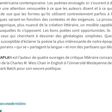
américaine contemporaine. Les poèmes envisagés ici s’ouvrent à de
 une attention renouvelée à ce que les auteurs disent et à ce qu
de vue que les formes qu’ils utilisent contreviennent parfois à l
ques variant en fonction des contextes et des exigences. La pros
gonique, plus nuancé de la création littéraire, un modèle capabl
uxquelles ils s’opposent. Les bons poètes sont opportunistes. Il
e ceux qui cherchent à dessiner des généalogies simplistes. Que
e susceptible d’éclairer la poésie la plus intéressante de notre époque
orains » qui se « partagent la langue » et non des partisans qui déc
CAPLA
N est l’auteur de quatre ouvrages de critique littéraire consa
re de la Charles M. Weis Chair in English à l’Université Wesleyenne de l
lark Balch pour son oeuvre poétique.
ses modernistes
€