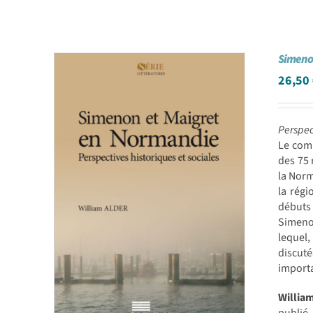
Simeno
26,50
Perspec
Le comm
des 75 
la Norm
la régi
débuts
Simenon
lequel,
discuté
importa
Willia