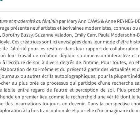
riture et modernité au féminin
par Mary Ann CAWS & Anne REYNES-D
rage présente neuf artistes et écrivaines modernistes, connues o
r, Dorothy Bussy, Suzanne Valadon, Emily Carr, Paula Modersohn-
Boyle. Ces créatrices sont ici envisagées dans leur mode d'être histo
e de l’altérité pour les resituer dans leur rapport de collaboration a
 où leur travail de création déploie sa dimension interactive et
n à l’écriture de soi, à divers degrés de l’intime. Pour toutes, en 
d’élaboration de soi-même et du présent à partir des virtualités et d
, journaux ou autres écrits autobiographiques, pour la plupart in
cher au plus près ce processus qui participe d’une recherche sa
 labile entre regard de l’autre et perception de soi. Plus proch
hende en premier lieu comme la recherche d’une vérité dont le te
e des incarnations toujours en devenir. Dans la perspective chois
xploration à la fois transnationale et plurielle d’un imaginaire du