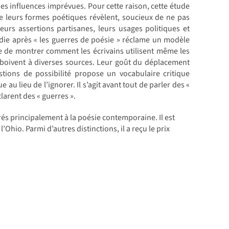
s influences imprévues. Pour cette raison, cette étude
e leurs formes poétiques révèlent, soucieux de ne pas
eurs assertions partisanes, leurs usages politiques et
odie après « les guerres de poésie » réclame un modèle
e de montrer comment les écrivains utilisent même les
s boivent à diverses sources. Leur goût du déplacement
stions de possibilité propose un vocabulaire critique
 au lieu de l’ignorer. Il s’agit avant tout de parler des «
larent des « guerres ».
crés principalement à la poésie contemporaine. Il est
’Ohio. Parmi d’autres distinctions, il a reçu le prix