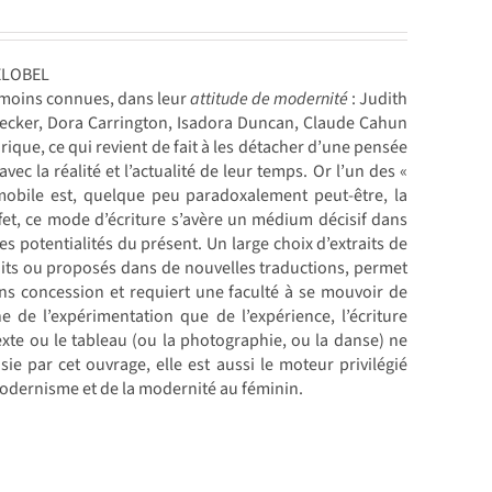
ELOBEL
u moins connues, dans leur
attitude de modernité
: Judith
Becker, Dora Carrington, Isadora Duncan, Claude Cahun
rique, ce qui revient de fait à les détacher d’une pensée
vec la réalité et l’actualité de leur temps. Or l’un des «
 mobile est, quelque peu paradoxalement peut-être, la
effet, ce mode d’écriture s’avère un médium décisif dans
es potentialités du présent. Un large choix d’extraits de
édits ou proposés dans de nouvelles traductions, permet
ns concession et requiert une faculté à se mouvoir de
e de l’expérimentation que de l’expérience, l’écriture
xte ou le tableau (ou la photographie, ou la danse) ne
ie par cet ouvrage, elle est aussi le moteur privilégié
 modernisme et de la modernité au féminin.