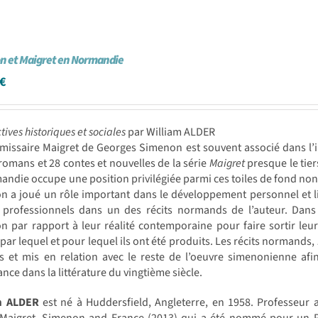
n et Maigret en Normandie
€
tives historiques et sociales
par William ALDER
issaire Maigret de Georges Simenon est souvent associé dans l’im
romans et 28 contes et nouvelles de la série
Maigret
presque le tier
andie occupe une position privilégiée parmi ces toiles de fond non
on a joué un rôle important dans le développement personnel et li
 professionnels dans un des récits normands de l’auteur. Dans c
 par rapport à leur réalité contemporaine pour faire sortir leur
 par lequel et pour lequel ils ont été produits. Les récits normands,
s et mis en relation avec le reste de l’oeuvre simenonienne afin
nce dans la littérature du vingtième siècle.
m ALDER
est né à Huddersfield, Angleterre, en 1958. Professeur a