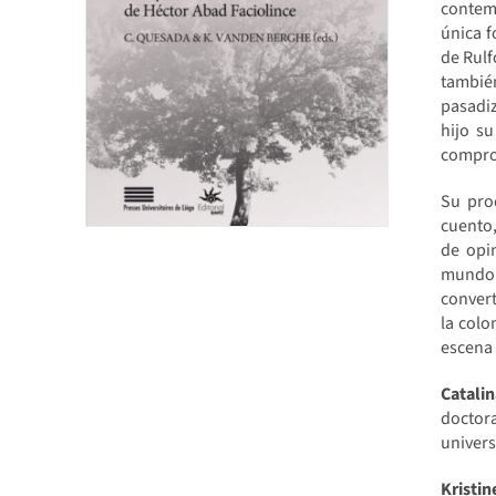
contemp
única f
de Rulf
también
pasadiz
hijo s
compro
Su pro
cuento,
de opi
mundo c
convert
la colo
escena 
Catali
doctor
univer
Krist