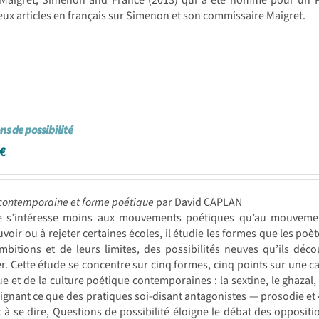
 Maigret, Simenon and France (2013) qui a été nommé pour un 
x articles en français sur Simenon et son commissaire Maigret.
ns de possibilité
€
contemporaine et forme poétique
par David CAPLAN
re s’intéresse moins aux mouvements poétiques qu’au mouvemen
oir ou à rejeter certaines écoles, il étudie les formes que les poè
mbitions et de leurs limites, des possibilités neuves qu’ils déco
. Cette étude se concentre sur cinq formes, cinq points sur une ca
e et de la culture poétique contemporaines : la sextine, le ghazal,
ignant ce que des pratiques soi-disant antagonistes — prosodie et 
 à se dire, Questions de possibilité éloigne le débat des oppositi