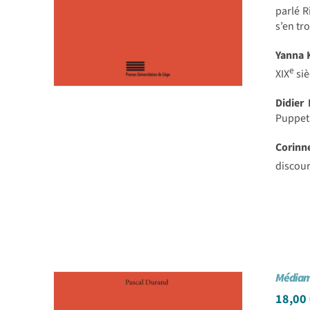
parlé R
s’en tr
Yanna
e
XIX
siè
Didier
PuppetP
Corin
discour
Médiamo
18,00