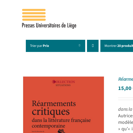
Passer
au
contenu
Trier par
Prix
Montrer
20 produi
Réarme
15,00
dans la
Autrice
modèle 
» qu’« 