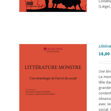
Collabo
(Liège)
Littéra
18,00
Une téra
Le mons
tête da
grandes
contemp
obsessi
avec le
social.