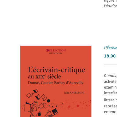
figuren
l’éditi
L’Écriva
18,00
Dumas, 
activit
examine
interfé
littéra
représe
entend 