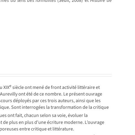
rmes au sens des formalités
(Seuil, 2008) et
Histoire de
e
u XIX
siècle ont mené de front activité littéraire et
'Aurevilly ont été de ce nombre. Le présent ouvrage
scours déployés par ces trois auteurs, ainsi que les
tique. Sont interrogées la transformation de la critique
ues ont fait, chacun selon sa voie, évoluer la
nt de plus en plus d’une écriture moderne. L’ouvrage
oreuses entre critique et littérature.