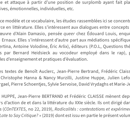
e et attaque à partir d’une position de surplomb ayant fait pla
ves, émotionnelles, individuelles, etc.
ce modèle et ce vocabulaire, les études rassemblées ici se concentren
ce en littérature. Elles s’intéressent aux dialogues entre concepts 
’œuvre d’Alain Damasio, pensée
queer
chez Édouard Louis, enquêt
 Ernaux. Elles s’intéressent d’autre part aux médiations spécifiqu
rtina, Antoine Volodine, Éric Arlix), éditeurs (P.O.L, Questions 
ées par Bernard Heidsieck au vocodeur employé dans le rap), pr
s d’enseignement et pratiques d’évaluation.
es textes de Benoît Auclerc, Jean-Pierre Bertrand, Frédéric Cla
, Christophe Hanna & Nancy Murzilli, Justine Huppe, Julien Lefo
gael, Pierre Schoentjes, Sylvie Servoise, David Vrydaghs et Marie-J
e HUPPE, Jean-Pierre BERTRAND et Frédéric CLAISSE mènent depuis
s d’action de et dans la littérature du XXIe siècle. Ils ont dirigé da
s
(
COnTEXTES
, no 22, 2019),
Radicalités : contestations et expérimen
 Late to Say Critique?
» (2019) dont est issu en partie le présent volu