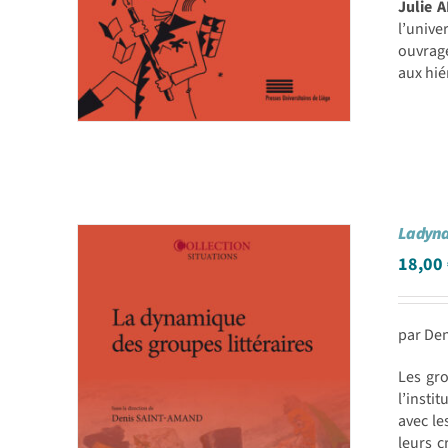
Julie 
l’univ
ouvrage
aux hié
La dyna
18,00
par Den
Les gro
l’instit
avec le
leurs c