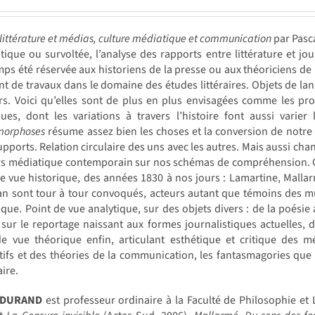
 littérature et médias, culture médiatique et communication
par Pas
ique ou survoltée, l’analyse des rapports entre littérature et jo
ps été réservée aux historiens de la presse ou aux théoriciens d
nt de travaux dans le domaine des études littéraires. Objets de l
s. Voici qu’elles sont de plus en plus envisagées comme les prod
ues, dont les variations à travers l’histoire font aussi varier 
orphoses
résume assez bien les choses et la conversion de notre 
upports. Relation circulaire des uns avec les autres. Mais aussi cha
rs médiatique contemporain sur nos schémas de compréhension. Ces
de vue historique, des années 1830 à nos jours : Lamartine, Mal
 sont tour à tour convoqués, acteurs autant que témoins des muta
que. Point de vue analytique, sur des objets divers : de la poésie a
sur le reportage naissant aux formes journalistiques actuelles, 
e vue théorique enfin, articulant esthétique et critique des mé
tifs et des théories de la communication, les fantasmagories que c
ire.
l DURAND
est professeur ordinaire à la Faculté de Philosophie et L