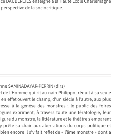
urence DAUBERCIES enseigne à la Haute École Charlemagne
a perspective de la sociocritique.
inne SAMINADAYAR-PERRIN (dirs)
de l’Homme qui rit au nain Philippo, réduit à sa seule
n effet ouvert le champ, d’un siècle à l’autre, aux plus
resse à la genèse des monstres ; le public des foires
gues expriment, à travers toute une tératologie, leur
igure du monstre, la littérature et le théâtre s’emparent
 prête sa chair aux aberrations du corps politique et
ien encore il s’y fait reflet de « l’âme monstre » dont a