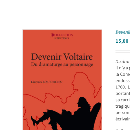
Devenir
15,00
Du dra
Il n’y 
la Comé
endossé
1760. L
portant
sa carr
tragiqu
personn
écrivai