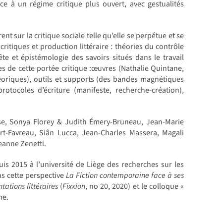
ce à un régime critique plus ouvert, avec gestualités
t sur la critique sociale telle qu’elle se perpétue et se
critiques et production littéraire : théories du contrôle
e et épistémologie des savoirs situés dans le travail
es de cette portée critique :œuvres (Nathalie Quintane,
théoriques), outils et supports (des bandes magnétiques
otocoles d’écriture (manifeste, recherche-création),
isse, Sonya Florey & Judith Émery-Bruneau, Jean-Marie
rt-Favreau, Siân Lucca, Jean-Charles Massera, Magali
eanne Zenetti.
 2015 à l’université de Liège des recherches sur les
ns cette perspective
La Fiction contemporaine face à ses
tations littéraires
(
Fixxion
, no 20, 2020) et le colloque «
me.