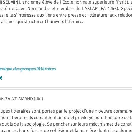
ANSELMINI
, ancienne élève de l’École normale supérieure (Paris), 
ersité de Caen Normandie et membre du LASLAR (EA 4256). Spécia
s, elle s’intéresse aux liens entre presse et littérature, aux relatio
rarchies qui structurent l’univers littéraire.
mique des groupes littéraires
€
is SAINT-AMAND (dir.)
upes littéraires sont portés par le projet d’une « oeuvre commun
ution littéraire, ils constituent un objet privilégié pour l’histoire de 
s outils de la sociologie. Se pencher sur leurs mécanismes de constit
royances, leurs forces de cohésion et la manière dont ils se donn