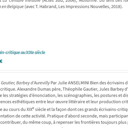
t
La Censure invisible
(Actes Sud, 2006),
Mallarmé. Du sens des fo
on en Belgique
(avec T. Habrand, Les Impressions Nouvelles, 2018).
in-critique au XIXe siècle
€
Gautier, Barbey d'Aurevilly
Par Julie ANSELMINI Bien des écrivains d
é critique. Alexandre Dumas père, Théophile Gautier, Jules Barbey d
 les stratégies d’énonciation, les scénographies, les postures et di
rences esthétiques entre leur œuvre littéraire et leur production cri
e
ire au cours du XIX
siècle et la façon dont ces grands écrivains-critiq
ntation de cette activité. Pratique d’abord seconde, mais participa
contribuer, du même coup, à repenser les frontières toujours plus p