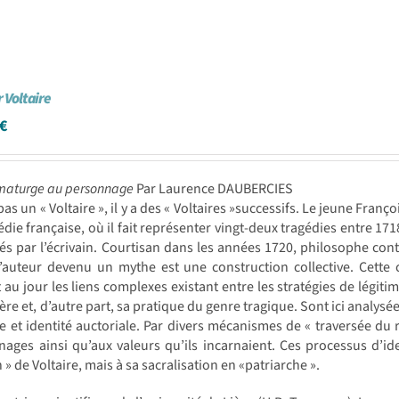
 Voltaire
€
maturge au personnage
Par Laurence DAUBERCIES
a pas un « Voltaire », il y a des « Voltaires »successifs. Le jeune Fran
die française, où il fait représenter vingt-deux tragédies entre 171
s par l’écrivain. Courtisan dans les années 1720, philosophe cont
’auteur devenu un mythe est une construction collective. Cette 
 au jour les liens complexes existant entre les stratégies de légiti
ière et, d’autre part, sa pratique du genre tragique. Sont ici analysée
e et identité auctoriale. Par divers mécanismes de « traversée du r
ages ainsi qu’aux valeurs qu’ils incarnaient. Ces processus d’id
n » de Voltaire, mais à sa sacralisation en «patriarche ».