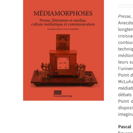
Presse,
Anecdot
longtem
croissa
contour
techniq
médiam
leurs s
l’unive
Point 
McLuhan
médiati
débats 
Point d
disposi
imagina
Pasca