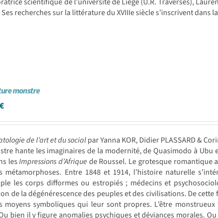
ratrice scientifique de l’université de Liège (U.R. Traverses), La
. Ses recherches sur la littérature du XVIIIe siècle s’inscrivent dans l
ture monstre
€
tologie de l’art et du social
par Yanna KOR, Didier PLASSARD & Cor
tre hante les imaginaires de la modernité, de Quasimodo à Ubu et 
ns les
Impressions d’Afrique
de Roussel. Le grotesque romantique a e
 métamorphoses. Entre 1848 et 1914, l’histoire naturelle s’inté
le les corps difformes ou estropiés ; médecins et psychosociolo
on de la dégénérescence des peuples et des civilisations. De cette f
s moyens symboliques qui leur sont propres. L’être monstrueux y
 Ou bien il y figure anomalies psychiques et déviances morales. Ou b