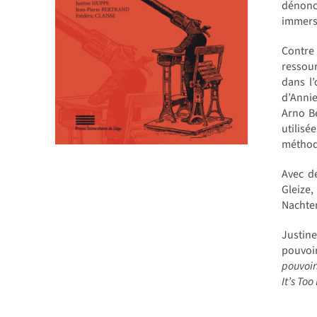
dénonc
immersi
Contre 
ressour
dans l
d’Annie
Arno Be
utilis
méthode
Avec d
Gleize
Nachter
Justin
pouvoir
pouvoir
It’s Too