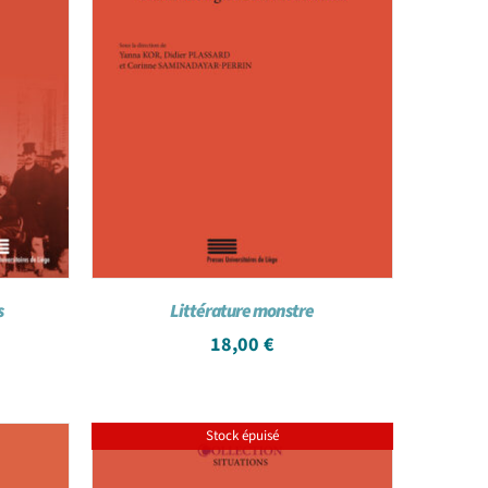
s
Littérature monstre
18,00
€
Stock épuisé