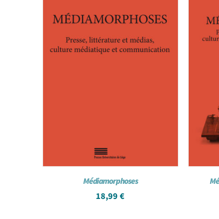
Médiamorphoses
Mé
18,99
€