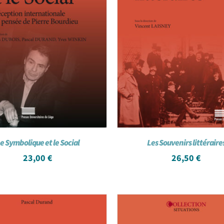
e Symbolique et le Social
Les Souvenirs littéraire
23,00
€
26,50
€