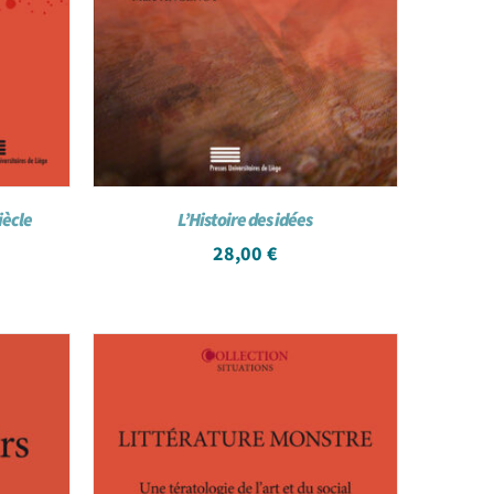
iècle
L’Histoire des idées
28,00
€