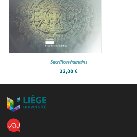
Sacrifices humains
33,00
€