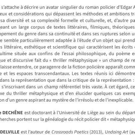
e s’attache à décrire un avatar singulier du roman policier d’Edgar Al
eux et considérations qui dépassent les méthodes et ambitions trad
 sa diversité et sa complexité formelle et culturelle, et, d’autre p
eant un large corpus de textes littéraires, filmiques, théoriqu
pement du genre dans sa continuité et dans ses ruptures selon une
e semble particulièrement adaptée à l’étude d’un objet qui prend 
s littéraire, esthétique et scientifique qui caractérisent les écri
ultime située aux confins de l’essai philosophique, du poème e
ue et discursive fait du « thriller métaphysique » un champ de r
laisse entendre, ce paragenre de la fiction policière apparaît comme 
e et les espaces transcendantaux. Les textes réunis ici démontre
dans la représentation que dans la critique de la représentation :
 s’inscrivant dans un champ référentiel très vaste. À cet égard, ce
e du thriller métaphysique et d’en élucider quelques cas exempl
on d’un genre aspirant au mystère de l’irrésolu et de l’inexplicable.
ne DECHÊNE
est doctorant à l’Université de Liège au sein du dépar
herches portent sur la généalogie du récit policier dit « métaphysiq
 DELVILLE
est l’auteur de
Crossroads Poetics
(2013),
Undoing Art
(av