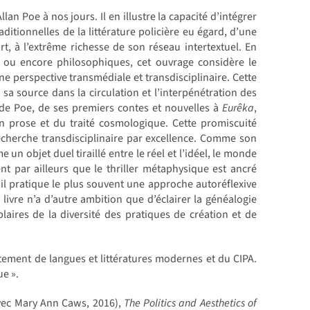
lan Poe à nos jours. Il en illustre la capacité d’intégrer
itionnelles de la littérature policière eu égard, d’une
art, à l’extrême richesse de son réseau intertextuel. En
es ou encore philosophiques, cet ouvrage considère le
 perspective transmédiale et transdisciplinaire. Cette
sa source dans la circulation et l’interpénétration des
ts de Poe, de ses premiers contes et nouvelles à
Eurêka
,
n prose et du traité cosmologique. Cette promiscuité
echerche transdisciplinaire par excellence. Comme son
un objet duel tiraillé entre le réel et l’idéel, le monde
nt par ailleurs que le thriller métaphysique est ancré
 il pratique le plus souvent une approche autoréflexive
 livre n’a d’autre ambition que d’éclairer la généalogie
aires de la diversité des pratiques de création et de
tement de langues et littératures modernes et du CIPA.
ue ».
ec Mary Ann Caws, 2016),
The Politics and Aesthetics of