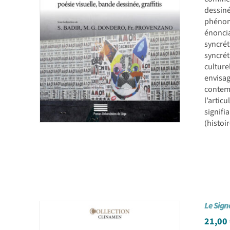
dessin
phénomè
énoncia
syncrét
syncré
culture
envisa
contemp
l’artic
signifi
(histoi
Le Signe
21,00