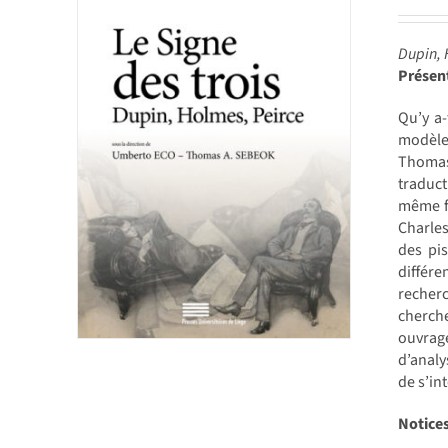
Dupin, 
Présen
Qu’y a-
modèle 
Thomas
traduct
même fo
Charles
des pis
différe
recherc
cherch
ouvrage
d’analy
de s’in
Notices