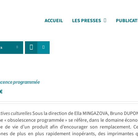
ACCUEIL
LES PRESSES
PUBLICAT
ts
scence programmée
€
tives culturelles
Sous la direction de Ella MINGAZOVA, Bruno DUPO
me « obsolescence programmée » se réfère, dans le domaine écono
ée de vie d’un produit afin d’encourager son remplacement. Cet
ones de plus en plus rapidement inopérants, des imprimantes q