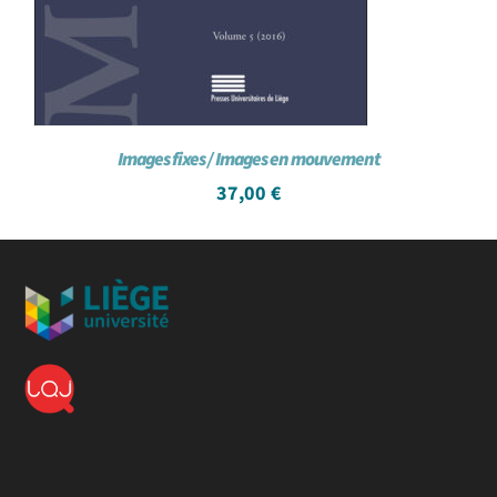
Images fixes / Images en mouvement
37,00
€