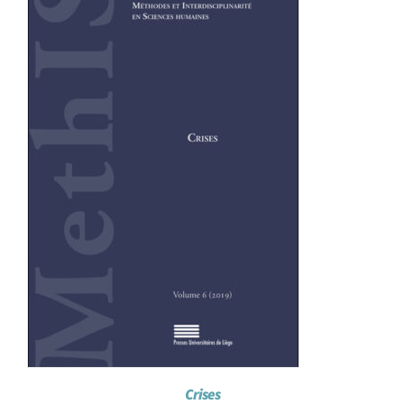
Achat en ligne
Panier WooCommerce
Crises