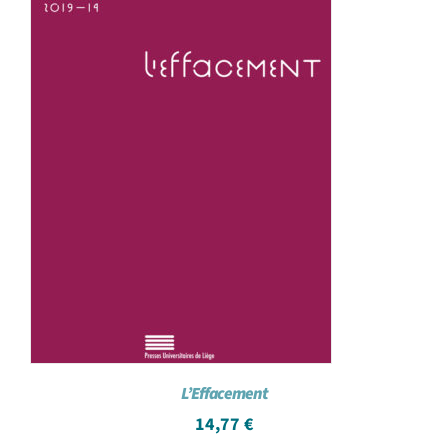
L’Effacement
14,77
€