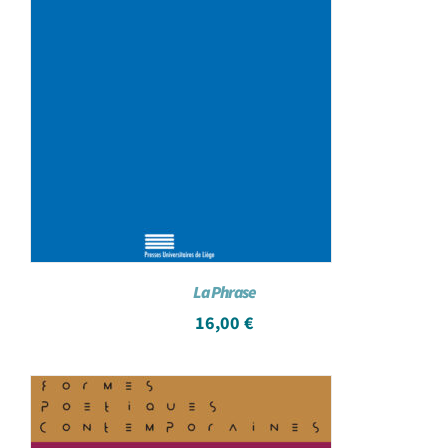
La Phrase
16,00
€