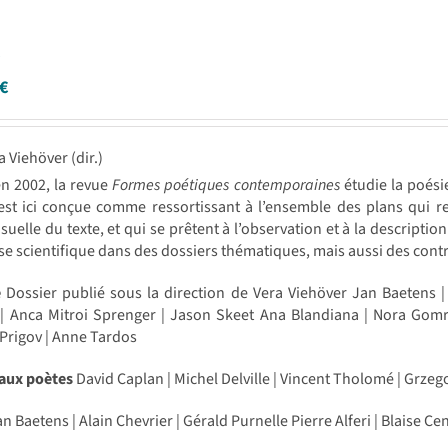
e
€
a Viehöver (dir.)
n 2002, la revue
Formes poétiques contemporaines
étudie la poési
st ici conçue comme ressortissant à l’ensemble des plans qui rel
isuelle du texte, et qui se prêtent à l’observation et à la descript
se scientifique dans des dossiers thématiques, mais aussi des con
e
Dossier publié sous la direction de Vera Viehöver Jan Baetens |
 Anca Mitroi Sprenger | Jason Skeet Ana Blandiana | Nora Gomrin
 Prigov | Anne Tardos
 aux poètes
David Caplan | Michel Delville | Vincent Tholomé | Grzeg
n Baetens | Alain Chevrier | Gérald Purnelle Pierre Alferi | Blaise Ce