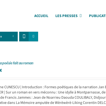
ACCUEIL
LES PRESSES
PUBLICAT
ts
la poésie fait au roman
€
e CUNESCU | Introduction : Formes poétiques de la narration Jan 
R | Sur un roman en vers méconnu : Une idylle à Montparnasse, de
 de Francis Jammes : Jean de Noarrieu Daouda COULIBALY, Didjour K
ative dans La Mémoire amputée de Wèrèwèrè-Liking Corentin DELC