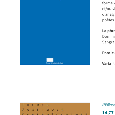
forme e
et/ou v
d’analy
poètes
La phr
Dominic
Sangral
Parole
Varia
Ja
L’Effa
14,77