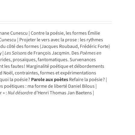
ane Cunescu | Contre la poésie, les formes Émilie
nescu | Projeter le vers avec la prose : les rythmes
: du côté des formes (Jacques Roubaud, Frédéric Forte)
y |
Les Saisons
de François Jacqmin. Des
Poèmes en
ybrides, prosaïques, fantoma­tiques. Survenances
 les fautes ! Marginalité poétique et déborde­ments
rd Noël, contraintes, formes et expérimentations
quoi la poésie ?
Parole aux poètes
Refaire la poésie ? |
es poétiques : ma forme de liberté Daniel Bilous |
r » :
Nul désordre
d’Henri Thomas Jan Baetens |