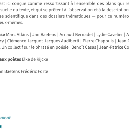
st ici conçue comme ressortissant à l’ensemble des plans qui rel
isuelle du texte, et qui se prêtent à l’observation et à la descript
se scientifique dans des dossiers thématiques — pour ce numéro 
 eux-mêmes.
ase
Marc Atkins | Jan Baetens | Arnaud Bernadet | Lydie Cavelier | 
y | Clémence Jacquot Jacques Audiberti | Pierre Chappuis | Jean 
 Un collectif sur le phrasé en poésie : Benoît Casas | Jean-Patrice C
 aux poètes
Elke de Rijcke
n Baetens Frédéric Forte
cement
€