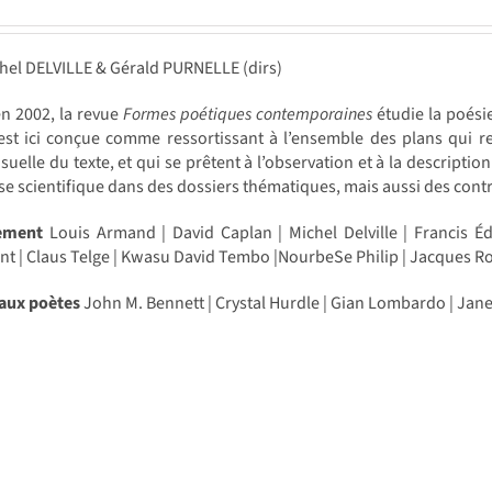
hel DELVILLE & Gérald PURNELLE (dirs)
n 2002, la revue
Formes poétiques contemporaines
étudie la poési
st ici conçue comme ressortissant à l’ensemble des plans qui rel
isuelle du texte, et qui se prêtent à l’observation et à la descript
se scientifique dans des dossiers thématiques, mais aussi des con
cement
Louis Armand | David Caplan | Michel Delville | Francis 
nt | Claus Telge | Kwasu David Tembo |NourbeSe Philip | Jacques Ro
 aux poètes
John M. Bennett | Crystal Hurdle | Gian Lombardo | Jane