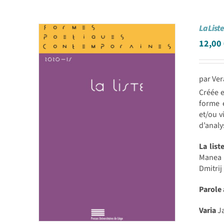
La List
12,00
par Ver
Créée e
forme e
et/ou v
d’analy
La list
Manea |
Dmitrij
Parole
Varia
Ja