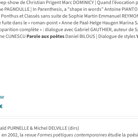
ep-show de Christian Prigent Marc DOMINICY | Quand l’évocation pa
ne PAGNOULLE | In Parenthesis, a "shape in words" Antoine PIANTONI
Ponthus et Classés sans suite de Sophie Martin Emmanuel REYMOND 
e fuite dans le « roman-point » Anne de Paal-Helge Haugen Marina 
pparition complète » : dialogue avec Gabriel GAUTHIER, auteur de Sp
ane CUNESCU
Parole aux poètes
Daniel BILOUS | Dialogue de styles
se
€
ald PURNELLE & Michel DELVILLE (dirs)
en 2002, la revue
Formes poétiques contemporaines
étudie la poés