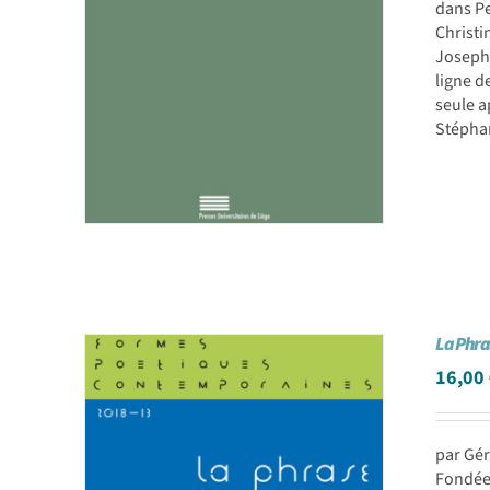
dans Pe
Christi
Joseph 
ligne d
seule a
Stéph
La Phra
16,00
par Gér
Fondée 