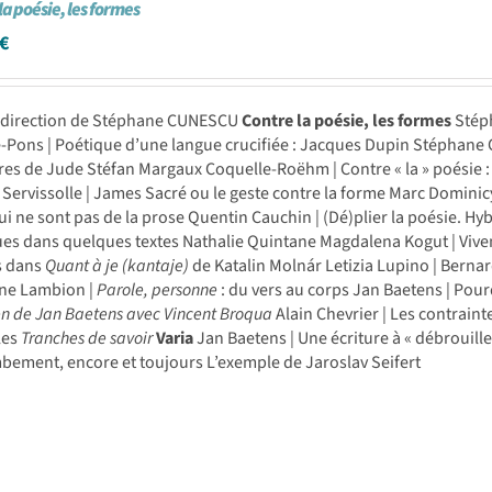
la poésie, les formes
€
a direction de Stéphane CUNESCU
Contre la poésie, les formes
Stéph
e-Pons | Poétique d’une langue crucifiée : Jacques Dupin Stéphane Cu
res de Jude Stéfan Margaux Coquelle-Roëhm | Contre « la » poésie 
 Servissolle | James Sacré ou le geste contre la forme Marc Dominic
i ne sont pas de la prose Quentin Cauchin | (Dé)plier la poésie. H
es dans quelques textes Nathalie Quintane Magdalena Kogut | Vivent
s dans
Quant à je (kantaje)
de Katalin Molnár Letizia Lupino | Berna
ne Lambion |
Parole, personne
: du vers au corps Jan Baetens | Pour
en de Jan Baetens avec Vincent Broqua
Alain Chevrier | Les contraint
les
Tranches de savoir
Varia
Jan Baetens | Une écriture à « débrouille
bement, encore et toujours L’exemple de Jaroslav Seifert