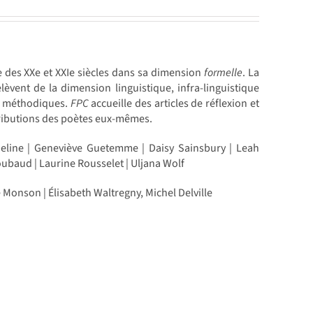
e des XXe et XXIe siècles dans sa dimension
formelle
. La
èvent de la dimension linguistique, infra-linguistique
ion méthodiques.
FPC
accueille des articles de réflexion et
tributions des poètes eux-mêmes.
Édeline | Geneviève Guetemme | Daisy Sainsbury | Leah
ubaud | Laurine Rousselet | Uljana Wolf
 Monson | Élisabeth Waltregny, Michel Delville