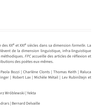
e
e
e des XX
et XXI
siècles dans sa dimension
formelle
. La
èvent de la dimension linguistique, infra-linguistique
ion méthodiques.
FPC
accueille des articles de réflexion et
tributions des poètes eux-mêmes.
 Paola Bozzi | Charlène Clonts | Thomas Keith | Raluca
ger | Robert Lax | Michèle Métail | Lev Rubinštejn et
orz Wróblewski | Yekta
ndrars | Bernard Delvaille