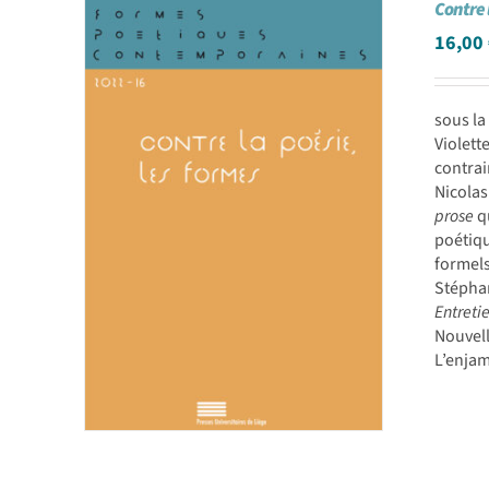
Contre 
16,00
sous l
Violett
contrai
Nicolas
prose
qu
poétiqu
formel
Stépha
Entreti
Nouvel
L’enjam