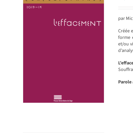
par Mic
Créée e
forme e
et/ou v
d’analy
L’effa
Souffra
Parole