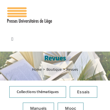
Passer
au
contenu
Toggle
Navigation
Accueil
Revues
Les presses
Home
Boutique
Revues
Publications
Collections thématiques
Essais
Contacts
Manuels
Mooc