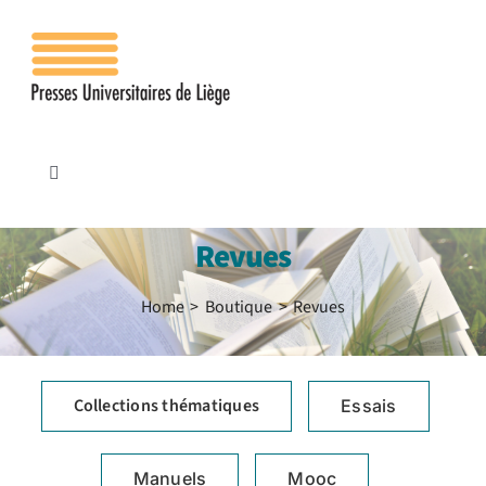
Passer
au
contenu
Toggle
Navigation
Accueil
Revues
Les presses
Home
Boutique
Revues
Publications
Collections thématiques
Essais
Contacts
Manuels
Mooc