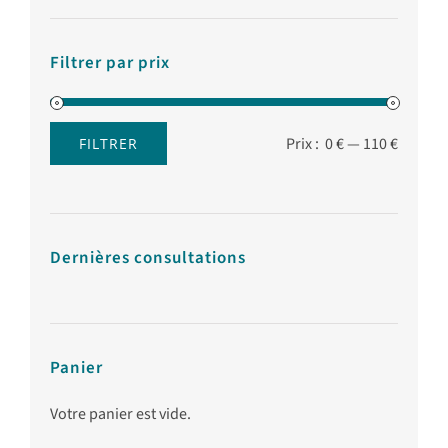
Filtrer par prix
Prix :
0 €
—
110 €
FILTRER
Prix
Prix
min
max
Dernières consultations
Panier
Votre panier est vide.