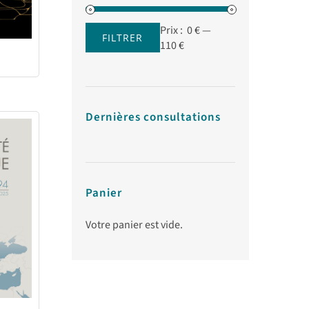
Prix :
0 €
—
FILTRER
Prix
Prix
110 €
min
max
Dernières consultations
Panier
Votre panier est vide.