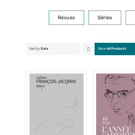
Revues
Séries
Sort by
Date
Show
40 Products