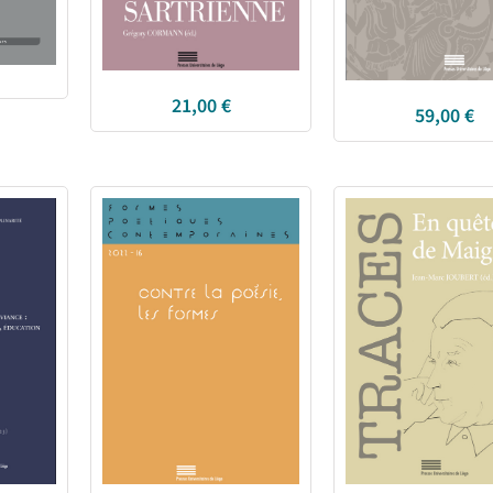
21,00
€
59,00
€