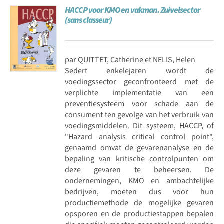
HACCP voor KMO en vakman. Zuivelsector
Achat en ligne
(sans classeur)
Panier WooCommerce
par QUITTET, Catherine et NELIS, Helen
Sedert enkelejaren wordt de
voedingssector geconfronteerd met de
verplichte implementatie van een
preventiesysteem voor schade aan de
consument ten gevolge van het verbruik van
voedingsmiddelen. Dit systeem, HACCP, of
"Hazard analysis critical control point",
genaamd omvat de gevarenanalyse en de
bepaling van kritische controlpunten om
deze gevaren te beheersen. De
ondernemingen, KMO en ambachtelijke
bedrijven, moeten dus voor hun
productiemethode de mogelijke gevaren
opsporen en de productiestappen bepalen