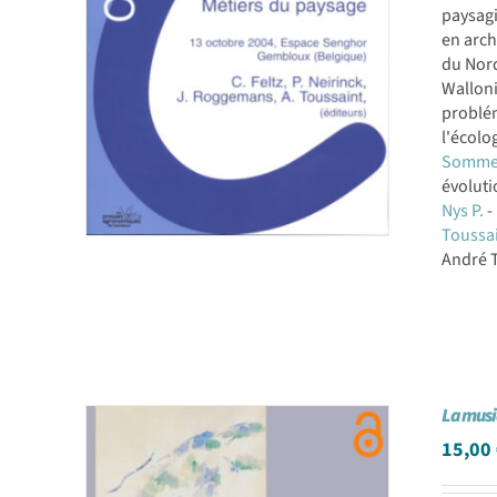
paysagi
en arch
du Nord
Walloni
problém
l'écolo
Sommei
évoluti
Nys P.
-
Toussai
André T
La musi
15,00