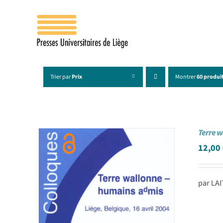
Passer
au
contenu
Trier par
Prix
Montrer
60 produi
Terre w
12,00
par LAI