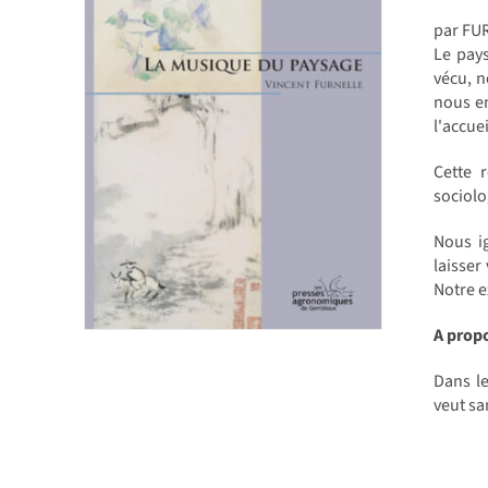
par FU
Le pays
vécu, n
nous e
l'accue
Cette 
sociolo
Nous i
laisser
Notre e
A propo
Dans l
veut sa