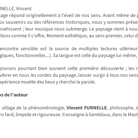
RNELLE, Vincent
age répond originellement à l'éveil de nos sens. Avant même de p
os souvenirs ou des références historiques, nous y sommes présen
nvahissent ; leur musique nous submerge. Le paysage vient à no
illons comme il s'offre. Moment esthétique, au sens premier, celui de
rencontre sensible est la source de multiples lectures ultérie
giques, fonctionnelles...). Sa langue est celle du paysage lui-même
gnorons pourtant bien souvent cette première découverte ; les 
 vibrer en nous les cordes du paysage, laisser surgir à tous nos sen
xpérience muette des lieux y cherche la parole.
s de l'auteur
e sillage de la phénoménologie,
Vincent FURNELLE
, philosophe, 
ns fard, limpide et rigoureuse. Il enseigne à Gembloux, dans le Mas