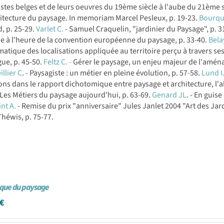
stes belges et de leurs oeuvres du 19ème siècle à l'aube du 21ème si
itecture du paysage. In memoriam Marcel Pesleux, p. 19-23.
Bourqu
, p. 25-29.
Varlet C.
- Samuel Craquelin, "jardinier du Paysage", p. 3
e à l'heure de la convention européenne du paysage, p. 33-40.
Bela
atique des localisations appliquée au territoire perçu à travers se
gue, p. 45-50.
Feltz C. -
Gérer le paysage, un enjeu majeur de l'aména
llier C
. - Paysagiste : un métier en pleine évolution, p. 57-58.
Lund I
ons dans le rapport dichotomique entre paysage et architecture, l'
 Les Métiers du paysage aujourd'hui, p. 63-69.
Genard JL
. - En guis
nt A.
- Remise du prix "anniversaire" Jules Janlet 2004 "Art des Jar
héwis, p. 75-77.
que du paysage
€