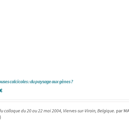
ouses calcicoles : du paysage aux gènes ?
€
du colloque du 20 au 22 mai 2004, Vierves-sur-Viroin, Belgique.
par MAH
.)