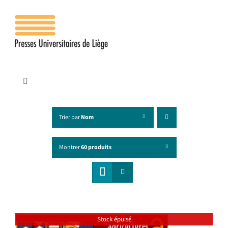
Passer
au
contenu
Toggle
Navigation
Accueil
Trier par
Nom
Les presses
Montrer
60 produits
Publications
Contacts
Stock épuisé