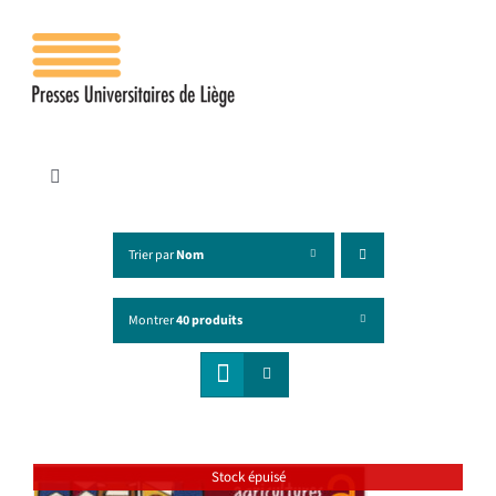
Passer
au
contenu
Toggle
Navigation
Accueil
Trier par
Nom
Les presses
Montrer
40 produits
Publications
Contacts
Stock épuisé