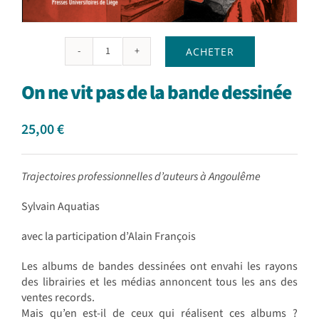
ACHETER
quantité
de
On ne vit pas de la bande dessinée
On
ne
vit
25,00
€
pas
de
la
Trajectoires professionnelles d’auteurs à Angoulême
bande
dessinée
Sylvain Aquatias
avec la participation d’Alain François
Les albums de bandes dessinées ont envahi les rayons
des librairies et les médias annoncent tous les ans des
ventes records.
Mais qu’en est-il de ceux qui réalisent ces albums ?