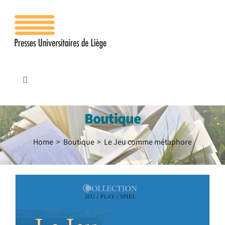
Passer
au
contenu
Toggle
Navigation
Accueil
Boutique
Les presses
Home
Boutique
Le Jeu comme métaphore
Publications
Contacts