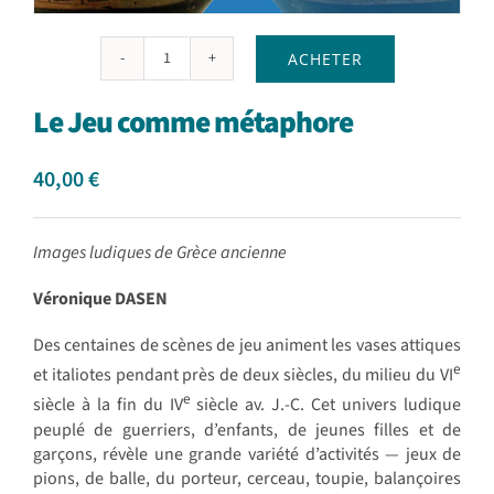
ACHETER
quantité
de
Le Jeu comme métaphore
Le
Jeu
comme
40,00
€
métaphore
Images ludiques de Grèce ancienne
Véronique DASEN
Des centaines de scènes de jeu animent les vases attiques
e
et italiotes pendant près de deux siècles, du milieu du VI
e
siècle à la fin du IV
siècle av. J.-C. Cet univers ludique
peuplé de guerriers, d’enfants, de jeunes filles et de
garçons, révèle une grande variété d’activités — jeux de
pions, de balle, du porteur, cerceau, toupie, balançoires