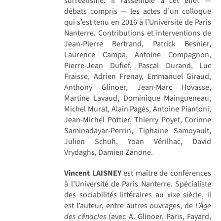
surréalisme. Il rassemble à cet effet —
débats compris — les actes d’un colloque
qui s’est tenu en 2016 à l’Université de Paris
Nanterre. Contributions et interventions de
Jean-Pierre Bertrand, Patrick Besnier,
Laurence Campa, Antoine Compagnon,
Pierre-Jean Dufief, Pascal Durand, Luc
Fraisse, Adrien Frenay, Emmanuel Giraud,
Anthony Glinoer, Jean-Marc Hovasse,
Martine Lavaud, Dominique Maingueneau,
Michel Murat, Alain Pagès, Antoine Piantoni,
Jean-Michel Pottier, Thierry Poyet, Corinne
Saminadayar-Perrin, Tiphaine Samoyault,
Julien Schuh, Yoan Vérilhac, David
Vrydaghs, Damien Zanone.
Vincent LAISNEY
est maître de conférences
à l’Université de Paris Nanterre. Spécialiste
des sociabilités littéraires au xixe siècle, il
est l’auteur, entre autres ouvrages, de
L’Âge
des cénacles
(avec A. Glinoer, Paris, Fayard,