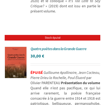
2020) et le colloque «
It’s Too Late to Say
Critique?
» (2019) dont est issu en partie le
présent volume.
Stock épuisé
Quatre poètes dans la Grande Guerre
30,00
€
ÉPUISÉ
Guillaume Apollinaire, Jean Cocteau,
Pierre Drieu la Rochelle, Paul Éluard
par
Olivier PARENTEAU
Présentation du volume
Quand elle n’est pas pacifique, ce qui lui
arrive rarement, la poésie française
consacrée à la guerre entre 1914 et 1918 est
patriotique, belliqueuse, germanophobe,