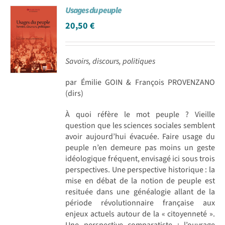
Usages du peuple
Achat en ligne
20,50
€
Panier WooCommerce
Savoirs, discours, politiques
par Émilie GOIN & François PROVENZANO
(dirs)
À quoi réfère le mot peuple ? Vieille
question que les sciences sociales semblent
avoir aujourd’hui évacuée. Faire usage du
peuple n’en demeure pas moins un geste
idéologique fréquent, envisagé ici sous trois
perspectives. Une perspective historique : la
mise en débat de la notion de peuple est
resituée dans une généalogie allant de la
période révolutionnaire française aux
enjeux actuels autour de la « citoyenneté ».
Une perspective comparatiste : l’ouvrage