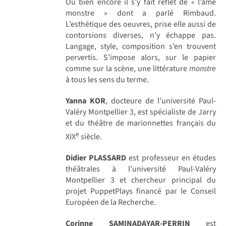
Ou bien encore il s’y fait reflet de « l’âme
monstre » dont a parlé Rimbaud.
L’esthétique des oeuvres, prise elle aussi de
contorsions diverses, n’y échappe pas.
Langage, style, composition s’en trouvent
pervertis. S’impose alors, sur le papier
comme sur la scène, une littérature
monstre
à tous les sens du terme.
Yanna KOR
, docteure de l’université Paul-
Valéry Montpellier 3, est spécialiste de Jarry
et du théâtre de marionnettes français du
e
XIX
siècle.
Didier PLASSARD
est professeur en études
théâtrales à l’université Paul-Valéry
Montpellier 3 et chercheur principal du
projet PuppetPlays financé par le Conseil
Européen de la Recherche.
Corinne SAMINADAYAR-PERRIN
est