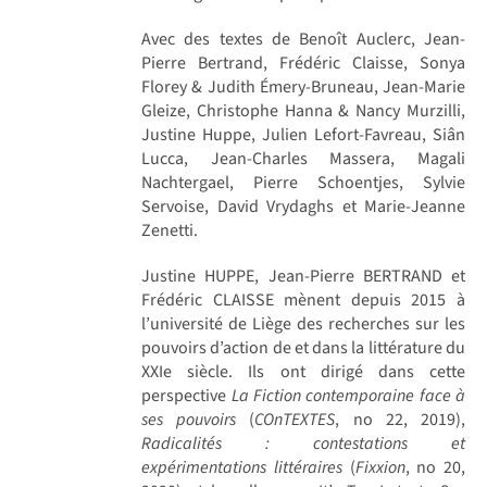
Avec des textes de Benoît Auclerc, Jean-
Pierre Bertrand, Frédéric Claisse, Sonya
Florey & Judith Émery-Bruneau, Jean-Marie
Gleize, Christophe Hanna & Nancy Murzilli,
Justine Huppe, Julien Lefort-Favreau, Siân
Lucca, Jean-Charles Massera, Magali
Nachtergael, Pierre Schoentjes, Sylvie
Servoise, David Vrydaghs et Marie-Jeanne
Zenetti.
Justine HUPPE, Jean-Pierre BERTRAND et
Frédéric CLAISSE mènent depuis 2015 à
l’université de Liège des recherches sur les
pouvoirs d’action de et dans la littérature du
XXIe siècle. Ils ont dirigé dans cette
perspective
La Fiction contemporaine face à
ses pouvoirs
(
COnTEXTES
, no 22, 2019),
Radicalités : contestations et
expérimentations littéraires
(
Fixxion
, no 20,