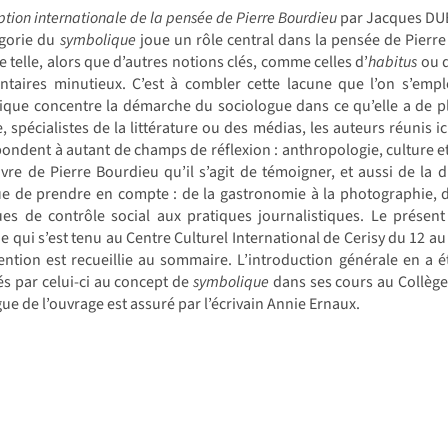
ption internationale de la pensée de Pierre Bourdieu
par Jacques DUB
égorie du
symbolique
joue un rôle central dans la pensée de Pierre
e telle, alors que d’autres notions clés, comme celles d’
habitus
ou 
taires minutieux. C’est à combler cette lacune que l’on s’emplo
que concentre la démarche du sociologue dans ce qu’elle a de plu
, spécialistes de la littérature ou des médias, les auteurs réunis i
ondent à autant de champs de réflexion : anthropologie, culture et
vre de Pierre Bourdieu qu’il s’agit de témoigner, et aussi de la
e de prendre en compte : de la gastronomie à la photographie, des
ques de contrôle social aux pratiques journalistiques. Le prése
e qui s’est tenu au Centre Culturel International de Cerisy du 12 au 
vention est recueillie au sommaire. L’introduction générale en a 
s par celui-ci au concept de
symbolique
dans ses cours au Collège 
gue de l’ouvrage est assuré par l’écrivain Annie Ernaux.