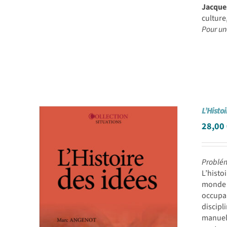
Jacque
culture
Pour un
L’Histoi
28,00
Problém
L’histo
monde 
occupa
discipl
manuel