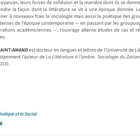
royances, leurs forces de cohésion et la manière dont ils se donn
ndre la façon dont la littérature se vit à une époque donnée. L
ner à nouveaux frais la sociologie mais aussi la poétique des gro
enses de l’époque contemporaine — en passant par les groupuscules
rations académiciennes —, l’ouvrage alterne études de cas et réf
res.
SAINT-AMAND
est docteur en langues et lettres de l’Université de Liè
notamment l’auteur de
La Littérature à l’ombre. Sociologie du Zutis
013).
olique et le Social
€