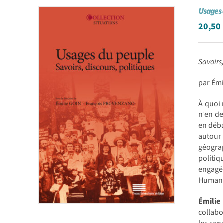
Usages 
20,50
Savoirs,
par Ém
À quoi 
n’en de
en déba
autour
géograp
politiq
engagé
Humanit
Émilie
collabo