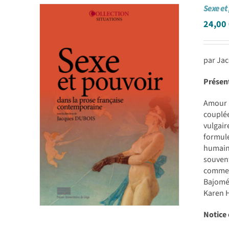
Sexe et
24,00
par Ja
Présen
Amour e
couplée
vulgair
formule
humaine
souvent
commenc
Bajomé
Karen H
Notice 