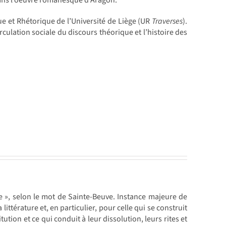
 dans l’oeuvre romanesque d’Aragon.
e et Rhétorique de l’Université de Liège (UR
Traverses
).
rculation sociale du discours théorique et l’histoire des
e », selon le mot de Sainte-Beuve. Instance majeure de
la littérature et, en particulier, pour celle qui se construit
ution et ce qui conduit à leur dissolution, leurs rites et