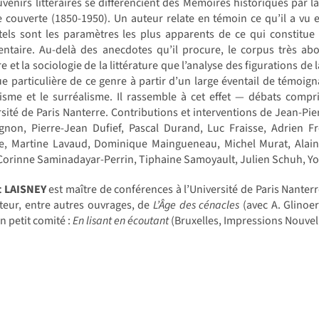
venirs littéraires se différencient des Mémoires historiques par la 
 couverte (1850-1950). Un auteur relate en témoin ce qu’il a vu et
 tels sont les paramètres les plus apparents de ce qui constitue
ntaire. Au-delà des anecdotes qu’il procure, le corpus très abo
ire et la sociologie de la littérature que l’analyse des figurations de 
e particulière de ce genre à partir d’un large éventail de témoign
isme et le surréalisme. Il rassemble à cet effet — débats compr
rsité de Paris Nanterre. Contributions et interventions de Jean-Pi
non, Pierre-Jean Dufief, Pascal Durand, Luc Fraisse, Adrien F
e, Martine Lavaud, Dominique Maingueneau, Michel Murat, Alain P
Corinne Saminadayar-Perrin, Tiphaine Samoyault, Julien Schuh, Y
t LAISNEY
est maître de conférences à l’Université de Paris Nanterre. 
uteur, entre autres ouvrages, de
L’Âge des cénacles
(avec A. Glinoer,
n petit comité :
En lisant en écoutant
(Bruxelles, Impressions Nouvell