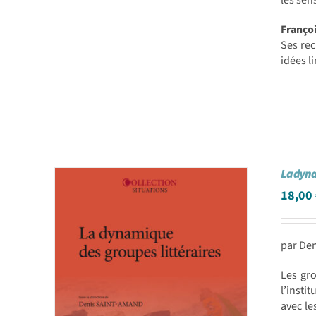
les sen
Franç
Ses rec
idées l
La dyna
18,00
par Den
Les gro
l’instit
avec le