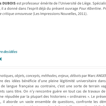
s DUBOIS
est professeur émérite de l’Université de Liège. Spécial
, il a donné dans l’esprit déjà du présent ouvrage
Pour Albertine. Pr
e critique amoureuse
(Les Impressions Nouvelles, 2011).
re des idées
€
atiques, objets, concepts, méthodes, enjeux, débats
par Marc ANG
ire des idées bénéficie d’une pleine légitimité universitaire d
de langue française au contraire, c’est une sorte de terrain va
nts sans titre. On n’y rencontre guère en tout cas de travaux d
ine répudiée par la plupart des historiens « ordinaires ». Le prése
, il aborde un vaste ensemble de questions, confronte les dém