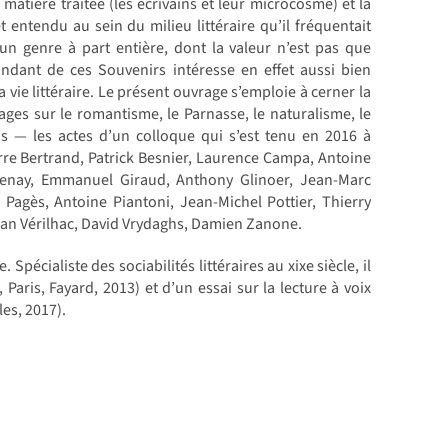
matière traitée (les écrivains et leur microcosme) et la
 entendu au sein du milieu littéraire qu’il fréquentait
 un genre à part entière, dont la valeur n’est pas que
ndant de ces Souvenirs intéresse en effet aussi bien
la vie littéraire. Le présent ouvrage s’emploie à cerner la
ages sur le romantisme, le Parnasse, le naturalisme, le
is — les actes d’un colloque qui s’est tenu en 2016 à
erre Bertrand, Patrick Besnier, Laurence Campa, Antoine
renay, Emmanuel Giraud, Anthony Glinoer, Jean-Marc
agès, Antoine Piantoni, Jean-Michel Pottier, Thierry
oan Vérilhac, David Vrydaghs, Damien Zanone.
Spécialiste des sociabilités littéraires au xixe siècle, il
 Paris, Fayard, 2013) et d’un essai sur la lecture à voix
es, 2017).