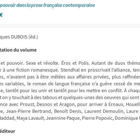
 pouvoir dans la prose française contemporaine
€
cques DUBOIS (éd.)
tation du volume
t pouvoir. Sexe et révolte. Éros et Polis. Autant de duos thémat
 à une fiction romanesque. Stendhal en proscrivait l’alliance, te
es, n’avaient pas à être mêlées aux affaires privées, plus raffiné
s variables, le roman de langue française n’a guère cessé de met
, tantôt pour les unir et tantôt pour les mettre en conflit. À chaqu
 on y touchait à des tabous et quelques-unes des oeuvres qui sont
e avec Proust, Desnos et Aragon, pour arriver à Ernaux, Houelle
e, Jean-Pierre Bertrand, Benoît Denis, Laurent Demoulin, Laure 
addad, Maya Lavault, Jeannine Paque, Pierre Popovic, Dominique 
éditeur