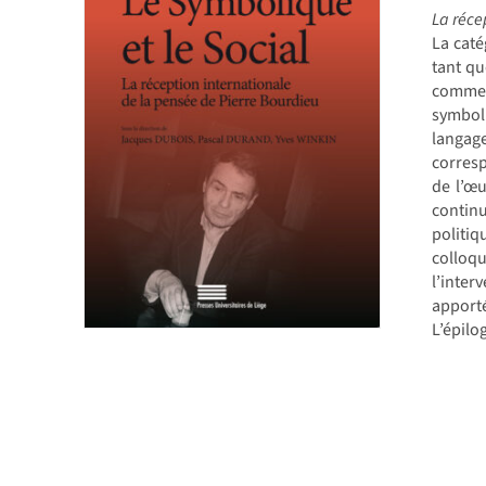
La réce
La cat
tant qu
commen
symboli
langage
corresp
de l’œu
continu
politi
colloqu
l’inter
apporté
L’épilo