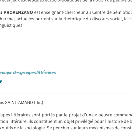
s et enjeux esthétiques et socio-politiques de la notion de peuple
ois PROVENZANO
est enseignant-chercheur au Centre de Sémiotiqu
herches actuelles portent sur la rhétorique du discours social, la ci
inguistiques.
mique des groupes littéraires
€
is SAINT-AMAND (dir.)
upes littéraires sont portés par le projet d’une « oeuvre commun
ution littéraire, ils constituent un objet privilégié pour l’histoire de 
s outils de la sociologie. Se pencher sur leurs mécanismes de constit