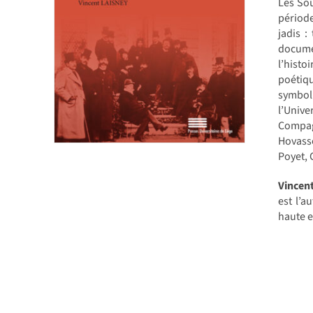
Les Sou
période
jadis :
docume
l’histo
poétiqu
symbol
l’Unive
Compag
Hovass
Poyet, 
Vincen
est l’a
haute e