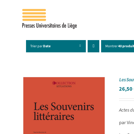
Passer
au
contenu
Trier par
Date
Montrer
40 produi
Les Sou
26,50
Actes d
par Vin