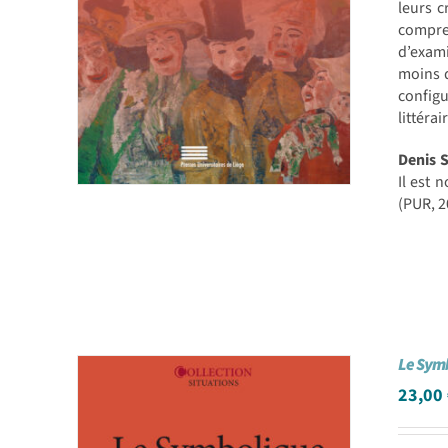
leurs c
compre
d’exami
moins d
configu
littérai
Denis 
Il est 
(PUR, 2
Le Symb
23,00