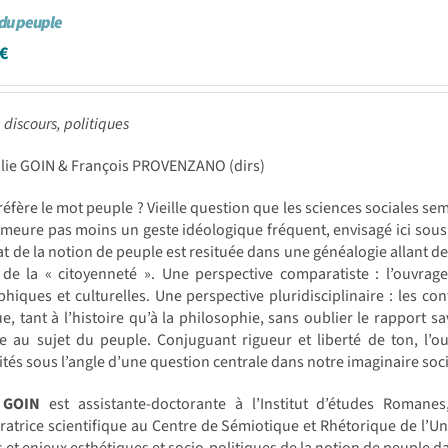
du peuple
€
 discours, politiques
ilie GOIN & François PROVENZANO (dirs)
réfère le mot peuple ? Vieille question que les sciences sociales s
meure pas moins un geste idéologique fréquent, envisagé ici sous t
t de la notion de peuple est resituée dans une généalogie allant de
 de la « citoyenneté ». Une perspective comparatiste : l’ouvrag
hiques et culturelles. Une perspective pluridisciplinaire : les cont
ue, tant à l’histoire qu’à la philosophie, sans oublier le rappor
e au sujet du peuple. Conjuguant rigueur et liberté de ton, l’
és sous l’angle d’une question centrale dans notre imaginaire soc
 GOIN
est assistante-doctorante à l’Institut d’études Romane
ratrice scientifique au Centre de Sémiotique et Rhétorique de l’Un