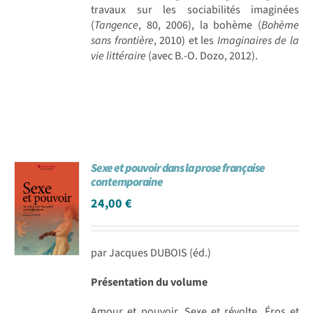
travaux sur les sociabilités imaginées
(
Tangence
, 80, 2006), la bohème (
Bohème
sans frontière
, 2010) et les
Imaginaires de la
vie littéraire
(avec B.-O. Dozo, 2012).
Sexe et pouvoir dans la prose française
contemporaine
24,00
€
par Jacques DUBOIS (éd.)
Présentation du volume
Amour et pouvoir. Sexe et révolte. Éros et