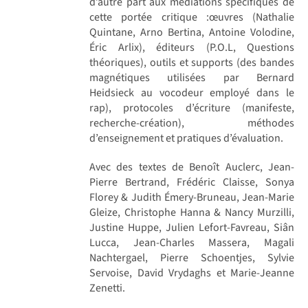
d’autre part aux médiations spécifiques de
cette portée critique :œuvres (Nathalie
Quintane, Arno Bertina, Antoine Volodine,
Éric Arlix), éditeurs (P.O.L, Questions
théoriques), outils et supports (des bandes
magnétiques utilisées par Bernard
Heidsieck au vocodeur employé dans le
rap), protocoles d’écriture (manifeste,
recherche-création), méthodes
d’enseignement et pratiques d’évaluation.
Avec des textes de Benoît Auclerc, Jean-
Pierre Bertrand, Frédéric Claisse, Sonya
Florey & Judith Émery-Bruneau, Jean-Marie
Gleize, Christophe Hanna & Nancy Murzilli,
Justine Huppe, Julien Lefort-Favreau, Siân
Lucca, Jean-Charles Massera, Magali
Nachtergael, Pierre Schoentjes, Sylvie
Servoise, David Vrydaghs et Marie-Jeanne
Zenetti.