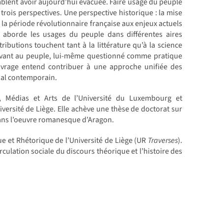
emblent avoir aujourd’hui évacuée. Faire usage du peuple
rois perspectives. Une perspective historique : la mise
 la période révolutionnaire française aux enjeux actuels
e aborde les usages du peuple dans différentes aires
ributions touchent tant à la littérature qu’à la science
t savant au peuple, lui-même questionné comme pratique
ouvrage entend contribuer à une approche unifiée des
ial contemporain.
s, Médias et Arts de l’Université du Luxembourg et
iversité de Liège. Elle achève une thèse de doctorat sur
 dans l’oeuvre romanesque d’Aragon.
e et Rhétorique de l’Université de Liège (UR
Traverses
).
rculation sociale du discours théorique et l’histoire des