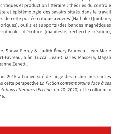
critiques et production littéraire : théories du contrôle
e et épistémologie des savoirs situés dans le travail
es de cette portée critique :œuvres (Nathalie Quintane,
théoriques), outils et supports (des bandes magnétiques
otocoles d’écriture (manifeste, recherche-création),
isse, Sonya Florey & Judith Émery-Bruneau, Jean-Marie
rt-Favreau, Siân Lucca, Jean-Charles Massera, Magali
eanne Zenetti.
 2015 à l’université de Liège des recherches sur les
ns cette perspective
La Fiction contemporaine face à ses
tations littéraires
(
Fixxion
, no 20, 2020) et le colloque «
me.