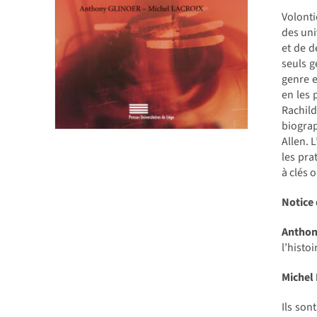
Volonti
des uni
et de d
seuls g
genre e
en les 
Rachild
biogra
Allen. 
les pra
à clés 
Notice 
Antho
l’histoi
Michel
Ils son