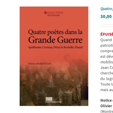
Quatre 
30,00
ÉPUIS
Quand e
patriot
compren
est dév
mobilis
Jean Co
cherché
du logi
Toute l
mais au
Notice 
Olivie
(Montré