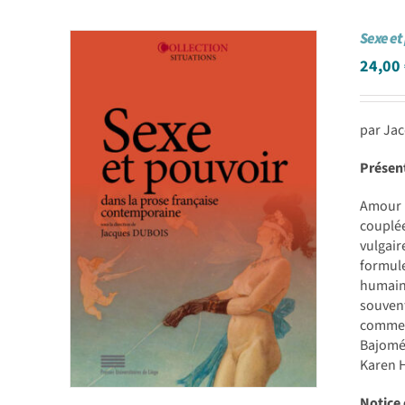
Sexe et
24,00
par Ja
Présen
Amour e
couplée
vulgair
formule
humaine
souvent
commenc
Bajomé
Karen H
Notice 