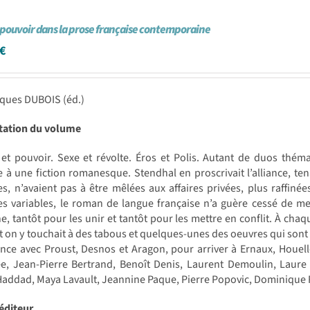
 pouvoir dans la prose française contemporaine
€
cques DUBOIS (éd.)
tation du volume
t pouvoir. Sexe et révolte. Éros et Polis. Autant de duos thémat
 à une fiction romanesque. Stendhal en proscrivait l’alliance, te
es, n’avaient pas à être mêlées aux affaires privées, plus raffiné
s variables, le roman de langue française n’a guère cessé de met
, tantôt pour les unir et tantôt pour les mettre en conflit. À chaqu
 on y touchait à des tabous et quelques-unes des oeuvres qui sont
e avec Proust, Desnos et Aragon, pour arriver à Ernaux, Houelle
e, Jean-Pierre Bertrand, Benoît Denis, Laurent Demoulin, Laure 
addad, Maya Lavault, Jeannine Paque, Pierre Popovic, Dominique 
éditeur