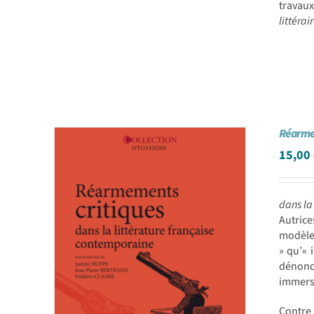
travaux
littérai
Réarme
15,00
dans la
Autrice
modèle 
» qu’« 
dénonc
immersi
Contre 