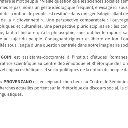
réfère le mot peuple ? Vieille question que les sciences sociales s
meure pas moins un geste idéologique fréquent, envisagé ici sous t
t de la notion de peuple est resituée dans une généalogie allant de
 de la « citoyenneté ». Une perspective comparatiste : l’ouvrag
hiques et culturelles. Une perspective pluridisciplinaire : les cont
ue, tant à l’histoire qu’à la philosophie, sans oublier le rappor
e au sujet du peuple. Conjuguant rigueur et liberté de ton, l’
és sous l’angle d’une question centrale dans notre imaginaire soc
 GOIN
est assistante-doctorante à l’Institut d’études Romane
ratrice scientifique au Centre de Sémiotique et Rhétorique de l’Un
s et enjeux esthétiques et socio-politiques de la notion de peuple
ois PROVENZANO
est enseignant-chercheur au Centre de Sémiotiqu
herches actuelles portent sur la rhétorique du discours social, la ci
inguistiques.