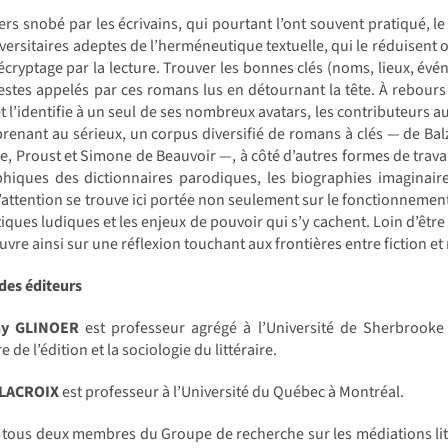
ers snobé par les écrivains, qui pourtant l’ont souvent pratiqué, le
versitaires adeptes de l’herméneutique textuelle, qui le réduisent 
écryptage par la lecture. Trouver les bonnes clés (noms, lieux, évé
estes appelés par ces romans lus en détournant la tête. À rebours
t l’identifie à un seul de ses nombreux avatars, les contributeurs a
prenant au sérieux, un corpus diversifié de romans à clés — de Bal
e, Proust et Simone de Beauvoir —, à côté d’autres formes de travail s
phiques des dictionnaires parodiques, les biographies imaginai
L’attention se trouve ici portée non seulement sur le fonctionneme
tiques ludiques et les enjeux de pouvoir qui s’y cachent. Loin d’être
ouvre ainsi sur une réflexion touchant aux frontières entre fiction et
des éditeurs
ny GLINOER
est professeur agrégé à l’Université de Sherbrooke 
re de l’édition et la sociologie du littéraire.
 LACROIX
est professeur à l’Université du Québec à Montréal.
t tous deux membres du Groupe de recherche sur les médiations littér