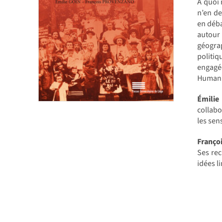
À quoi 
n’en de
en déba
autour
géograp
politiq
engagé
Humanit
Émilie
collabo
les sen
Franç
Ses rec
idées l