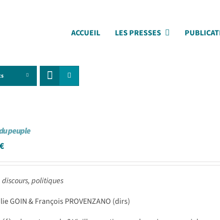
ACCUEIL
LES PRESSES
PUBLICAT
ts
du peuple
€
 discours, politiques
ilie GOIN & François PROVENZANO (dirs)