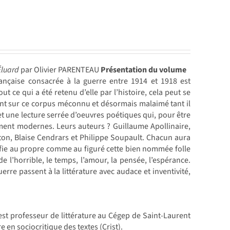
Éluard
par Olivier PARENTEAU
Présentation du volume
rançaise consacrée à la guerre entre 1914 et 1918 est
 ce qui a été retenu d’elle par l’histoire, cela peut se
vient sur ce corpus méconnu et désormais malaimé tant il
t une lecture serrée d’oeuvres poétiques qui, pour être
ment modernes. Leurs auteurs ? Guillaume Apollinaire,
eton, Blaise Cendrars et Philippe Soupault. Chacun aura
éfie au propre comme au figuré cette bien nommée folle
e l’horrible, le temps, l’amour, la pensée, l’espérance.
erre passent à la littérature avec audace et inventivité,
, est professeur de littérature au Cégep de Saint-Laurent
 en sociocritique des textes (Crist).