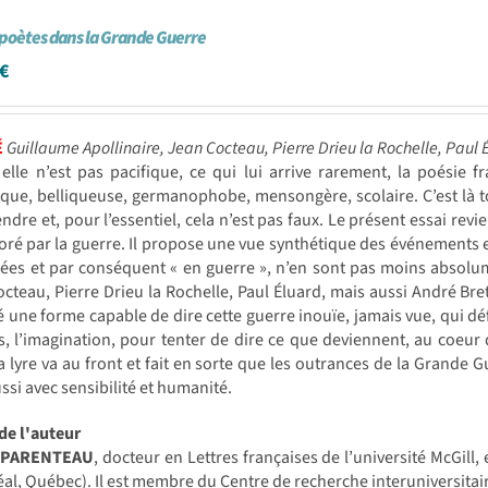
poètes dans la Grande Guerre
€
É
Guillaume Apollinaire, Jean Cocteau, Pierre Drieu la Rochelle, Paul 
lle n’est pas pacifique, ce qui lui arrive rarement, la poésie f
ique, belliqueuse, germanophobe, mensongère, scolaire. C’est là tout
dre et, pour l’essentiel, cela n’est pas faux. Le présent essai re
oré par la guerre. Il propose une vue synthétique des événements e
ées et par conséquent « en guerre », n’en sont pas moins absolu
cteau, Pierre Drieu la Rochelle, Paul Éluard, mais aussi André Br
 une forme capable de dire cette guerre inouïe, jamais vue, qui d
s, l’imagination, pour tenter de dire ce que deviennent, au coeur d
a lyre va au front et fait en sorte que les outrances de la Grande Gu
ssi avec sensibilité et humanité.
de l'auteur
r PARENTEAU
, docteur en Lettres françaises de l’université McGill
al, Québec). Il est membre du Centre de recherche interuniversitaire