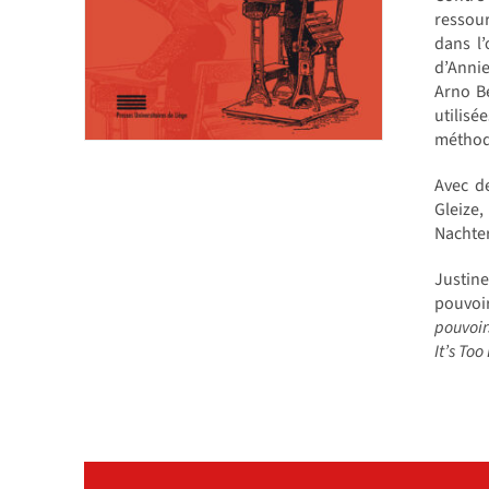
ressour
dans l
d’Annie
Arno Be
utilis
méthode
Avec d
Gleize
Nachter
Justin
pouvoir
pouvoir
It’s Too