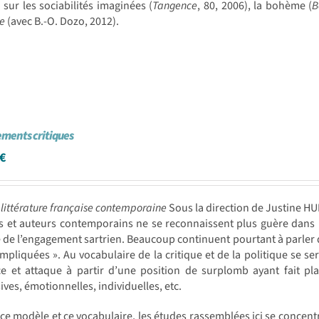
 sur les sociabilités imaginées (
Tangence
, 80, 2006), la bohème (
B
re
(avec B.-O. Dozo, 2012).
ments critiques
€
 littérature française contemporaine
Sous la direction de Justine H
s et auteurs contemporains ne se reconnaissent plus guère dans l
de l’engagement sartrien. Beaucoup continuent pourtant à parler 
impliquées ». Au vocabulaire de la critique et de la politique se sera
e et attaque à partir d’une position de surplomb ayant fait pla
ves, émotionnelles, individuelles, etc.
ce modèle et ce vocabulaire, les études rassemblées ici se concentren