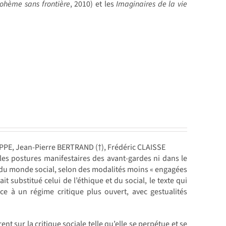
ohème sans frontière
, 2010) et les
Imaginaires de la vie
UPPE, Jean-Pierre BERTRAND (†), Frédéric CLAISSE
es postures manifestaires des avant-gardes ni dans le
du monde social, selon des modalités moins « engagées
it substitué celui de l’éthique et du social, le texte qui
ce à un régime critique plus ouvert, avec gestualités
t sur la critique sociale telle qu’elle se perpétue et se