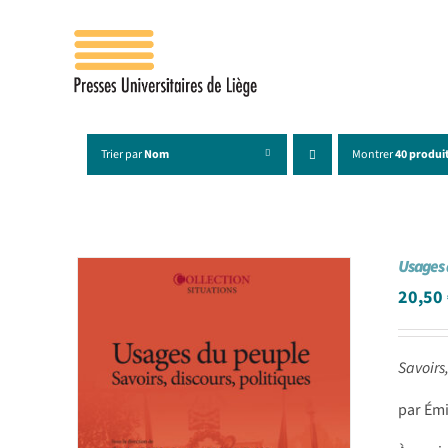
Passer
au
contenu
Trier par
Nom
Montrer
40 produi
Usages 
20,50
Savoirs,
par Ém