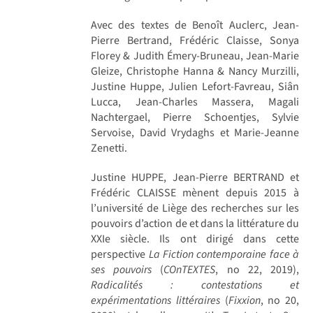
Avec des textes de Benoît Auclerc, Jean-
Pierre Bertrand, Frédéric Claisse, Sonya
Florey & Judith Émery-Bruneau, Jean-Marie
Gleize, Christophe Hanna & Nancy Murzilli,
Justine Huppe, Julien Lefort-Favreau, Siân
Lucca, Jean-Charles Massera, Magali
Nachtergael, Pierre Schoentjes, Sylvie
Servoise, David Vrydaghs et Marie-Jeanne
Zenetti.
Justine HUPPE, Jean-Pierre BERTRAND et
Frédéric CLAISSE mènent depuis 2015 à
l’université de Liège des recherches sur les
pouvoirs d’action de et dans la littérature du
XXIe siècle. Ils ont dirigé dans cette
perspective
La Fiction contemporaine face à
ses pouvoirs
(
COnTEXTES
, no 22, 2019),
Radicalités : contestations et
expérimentations littéraires
(
Fixxion
, no 20,