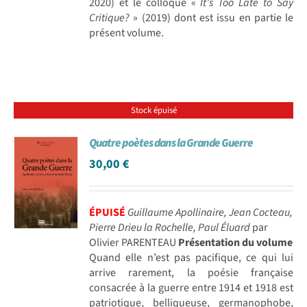
2020) et le colloque «
It’s Too Late to Say
Critique?
» (2019) dont est issu en partie le
présent volume.
Stock épuisé
Quatre poètes dans la Grande Guerre
30,00
€
ÉPUISÉ
Guillaume Apollinaire, Jean Cocteau,
Pierre Drieu la Rochelle, Paul Éluard
par
Olivier PARENTEAU
Présentation du volume
Quand elle n’est pas pacifique, ce qui lui
arrive rarement, la poésie française
consacrée à la guerre entre 1914 et 1918 est
patriotique, belliqueuse, germanophobe,