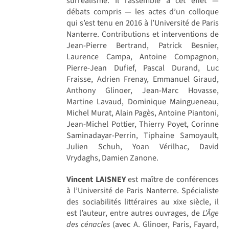
surréalisme. Il rassemble à cet effet —
débats compris — les actes d’un colloque
qui s’est tenu en 2016 à l’Université de Paris
Nanterre. Contributions et interventions de
Jean-Pierre Bertrand, Patrick Besnier,
Laurence Campa, Antoine Compagnon,
Pierre-Jean Dufief, Pascal Durand, Luc
Fraisse, Adrien Frenay, Emmanuel Giraud,
Anthony Glinoer, Jean-Marc Hovasse,
Martine Lavaud, Dominique Maingueneau,
Michel Murat, Alain Pagès, Antoine Piantoni,
Jean-Michel Pottier, Thierry Poyet, Corinne
Saminadayar-Perrin, Tiphaine Samoyault,
Julien Schuh, Yoan Vérilhac, David
Vrydaghs, Damien Zanone.
Vincent LAISNEY
est maître de conférences
à l’Université de Paris Nanterre. Spécialiste
des sociabilités littéraires au xixe siècle, il
est l’auteur, entre autres ouvrages, de
L’Âge
des cénacles
(avec A. Glinoer, Paris, Fayard,