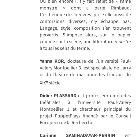
Ou bien encore il s’y fait reflet de « l’âme
monstre » dont a parlé Rimbaud.
L’esthétique des oeuvres, prise elle aussi de
contorsions diverses, n’y échappe pas.
Langage, style, composition s’en trouvent
pervertis. S’impose alors, sur le papier
comme sur la scène, une littérature
monstre
à tous les sens du terme.
Yanna KOR
, docteure de l’université Paul-
Valéry Montpellier 3, est spécialiste de Jarry
et du théâtre de marionnettes français du
e
XIX
siècle.
Didier PLASSARD
est professeur en études
théâtrales à l’université Paul-Valéry
Montpellier 3 et chercheur principal du
projet PuppetPlays financé par le Conseil
Européen de la Recherche.
Corinne SAMINADAYAR-PERRIN
est