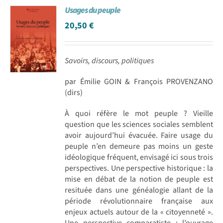
Usages du peuple
Achat en ligne
20,50
€
Panier WooCommerce
Savoirs, discours, politiques
par Émilie GOIN & François PROVENZANO
(dirs)
À quoi réfère le mot peuple ? Vieille
question que les sciences sociales semblent
avoir aujourd’hui évacuée. Faire usage du
peuple n’en demeure pas moins un geste
idéologique fréquent, envisagé ici sous trois
perspectives. Une perspective historique : la
mise en débat de la notion de peuple est
resituée dans une généalogie allant de la
période révolutionnaire française aux
enjeux actuels autour de la « citoyenneté ».
Une perspective comparatiste : l’ouvrage