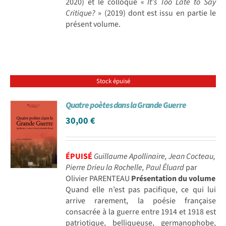
2020) et le colloque «
It’s Too Late to Say
Critique?
» (2019) dont est issu en partie le
présent volume.
Stock épuisé
Quatre poètes dans la Grande Guerre
30,00
€
ÉPUISÉ
Guillaume Apollinaire, Jean Cocteau,
Pierre Drieu la Rochelle, Paul Éluard
par
Olivier PARENTEAU
Présentation du volume
Quand elle n’est pas pacifique, ce qui lui
arrive rarement, la poésie française
consacrée à la guerre entre 1914 et 1918 est
patriotique, belliqueuse, germanophobe,