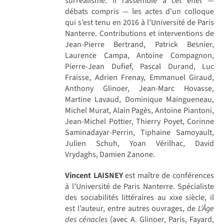
surréalisme. Il rassemble à cet effet —
débats compris — les actes d’un colloque
qui s’est tenu en 2016 à l’Université de Paris
Nanterre. Contributions et interventions de
Jean-Pierre Bertrand, Patrick Besnier,
Laurence Campa, Antoine Compagnon,
Pierre-Jean Dufief, Pascal Durand, Luc
Fraisse, Adrien Frenay, Emmanuel Giraud,
Anthony Glinoer, Jean-Marc Hovasse,
Martine Lavaud, Dominique Maingueneau,
Michel Murat, Alain Pagès, Antoine Piantoni,
Jean-Michel Pottier, Thierry Poyet, Corinne
Saminadayar-Perrin, Tiphaine Samoyault,
Julien Schuh, Yoan Vérilhac, David
Vrydaghs, Damien Zanone.
Vincent LAISNEY
est maître de conférences
à l’Université de Paris Nanterre. Spécialiste
des sociabilités littéraires au xixe siècle, il
est l’auteur, entre autres ouvrages, de
L’Âge
des cénacles
(avec A. Glinoer, Paris, Fayard,