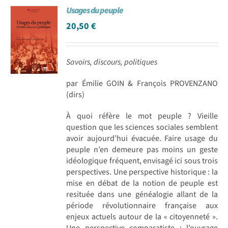
Usages du peuple
Achat en ligne
20,50
€
Panier WooCommerce
Savoirs, discours, politiques
par Émilie GOIN & François PROVENZANO
(dirs)
À quoi réfère le mot peuple ? Vieille
question que les sciences sociales semblent
avoir aujourd’hui évacuée. Faire usage du
peuple n’en demeure pas moins un geste
idéologique fréquent, envisagé ici sous trois
perspectives. Une perspective historique : la
mise en débat de la notion de peuple est
resituée dans une généalogie allant de la
période révolutionnaire française aux
enjeux actuels autour de la « citoyenneté ».
Une perspective comparatiste : l’ouvrage