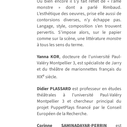
Ou bien encore il s’y fait reflet de « l’âme
monstre » dont a parlé Rimbaud.
L’esthétique des oeuvres, prise elle aussi de
contorsions diverses, n’y échappe pas.
Langage, style, composition s’en trouvent
pervertis. S’impose alors, sur le papier
comme sur la scène, une littérature
monstre
à tous les sens du terme.
Yanna KOR
, docteure de l’université Paul-
Valéry Montpellier 3, est spécialiste de Jarry
et du théâtre de marionnettes français du
e
XIX
siècle.
Didier PLASSARD
est professeur en études
théâtrales à l’université Paul-Valéry
Montpellier 3 et chercheur principal du
projet PuppetPlays financé par le Conseil
Européen de la Recherche.
Corinne SAMINADAYAR-PERRIN
est