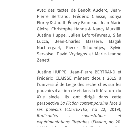
Avec des textes de Benoît Auclerc, Jean-
Pierre Bertrand, Frédéric Claisse, Sonya
Florey & Judith Émery-Bruneau, Jean-Marie
Gleize, Christophe Hanna & Nancy Murzilli,
Justine Huppe, Julien Lefort-Favreau, Siân
Lucca, Jean-Charles Massera, Magali
Nachtergael, Pierre Schoentjes, Sylvie
Servoise, David Vrydaghs et Marie-Jeanne
Zenetti.
Justine HUPPE, Jean-Pierre BERTRAND et
Frédéric CLAISSE mènent depuis 2015 à
l’université de Liège des recherches sur les
pouvoirs d’action de et dans la littérature du
XXIe siècle. Ils ont dirigé dans cette
perspective
La Fiction contemporaine face à
ses pouvoirs
(
COnTEXTES
, no 22, 2019),
Radicalités : contestations et
expérimentations littéraires
(
Fixxion
, no 20,