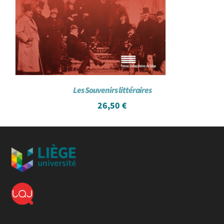
Les Souvenirs littéraires
26,50
€