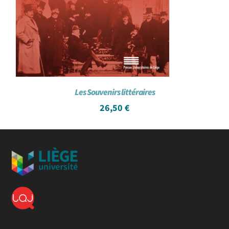
Les Souvenirs littéraires
26,50
€