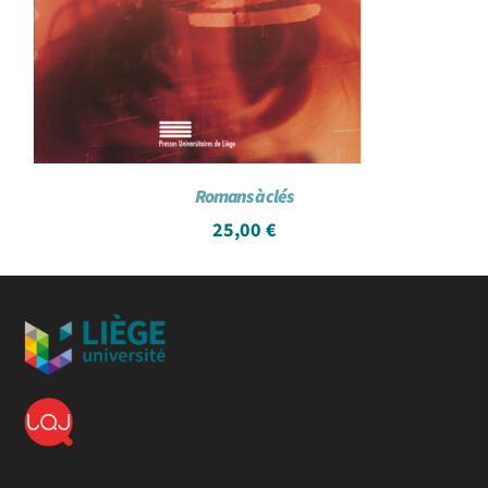
Romans à clés
25,00
€