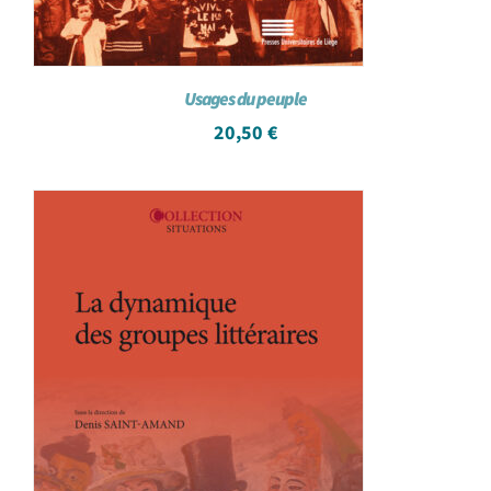
Usages du peuple
20,50
€