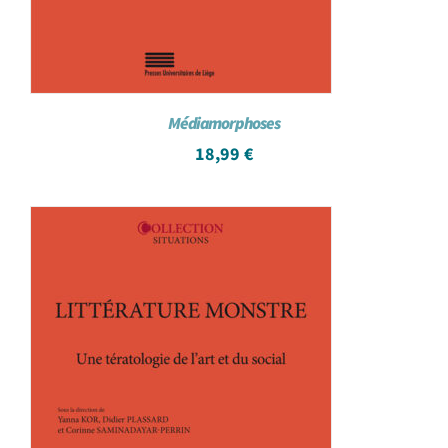
Médiamorphoses
18,99
€