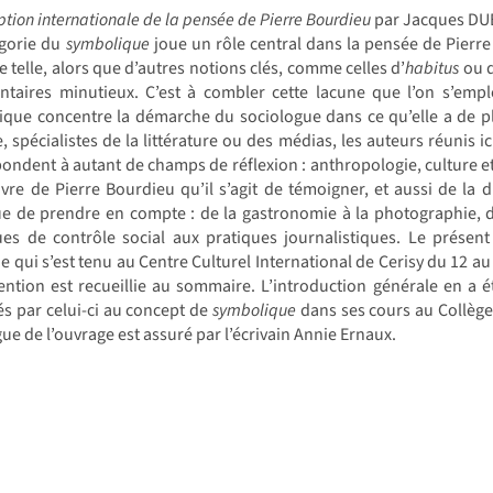
ption internationale de la pensée de Pierre Bourdieu
par Jacques DUB
égorie du
symbolique
joue un rôle central dans la pensée de Pierre
e telle, alors que d’autres notions clés, comme celles d’
habitus
ou 
taires minutieux. C’est à combler cette lacune que l’on s’emplo
que concentre la démarche du sociologue dans ce qu’elle a de plu
, spécialistes de la littérature ou des médias, les auteurs réunis i
ondent à autant de champs de réflexion : anthropologie, culture et
vre de Pierre Bourdieu qu’il s’agit de témoigner, et aussi de la
e de prendre en compte : de la gastronomie à la photographie, des
ques de contrôle social aux pratiques journalistiques. Le prése
e qui s’est tenu au Centre Culturel International de Cerisy du 12 au 
vention est recueillie au sommaire. L’introduction générale en a 
s par celui-ci au concept de
symbolique
dans ses cours au Collège 
gue de l’ouvrage est assuré par l’écrivain Annie Ernaux.