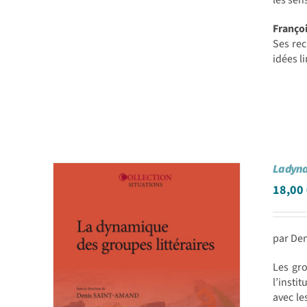
les sen
Franç
Ses rec
idées l
La dyna
18,00
par Den
Les gro
l’instit
avec le