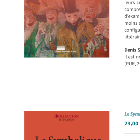
leurs c
compre
d’exami
moins d
configu
littérai
Denis 
Il est 
(PUR, 2
Le Symb
23,00