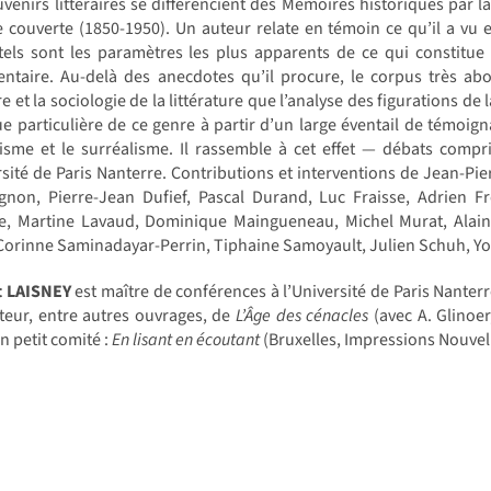
venirs littéraires se différencient des Mémoires historiques par la 
 couverte (1850-1950). Un auteur relate en témoin ce qu’il a vu et
 tels sont les paramètres les plus apparents de ce qui constitue
ntaire. Au-delà des anecdotes qu’il procure, le corpus très abo
ire et la sociologie de la littérature que l’analyse des figurations de 
e particulière de ce genre à partir d’un large éventail de témoign
isme et le surréalisme. Il rassemble à cet effet — débats compr
rsité de Paris Nanterre. Contributions et interventions de Jean-Pi
non, Pierre-Jean Dufief, Pascal Durand, Luc Fraisse, Adrien F
e, Martine Lavaud, Dominique Maingueneau, Michel Murat, Alain P
Corinne Saminadayar-Perrin, Tiphaine Samoyault, Julien Schuh, Y
t LAISNEY
est maître de conférences à l’Université de Paris Nanterre. 
uteur, entre autres ouvrages, de
L’Âge des cénacles
(avec A. Glinoer,
n petit comité :
En lisant en écoutant
(Bruxelles, Impressions Nouvell