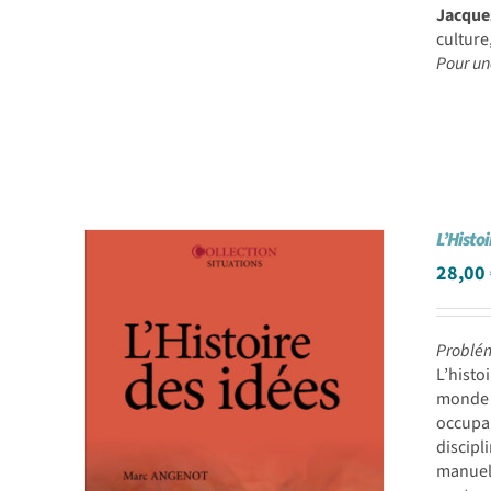
Jacque
culture
Pour un
L’Histoi
28,00
Problém
L’histo
monde 
occupa
discipl
manuel