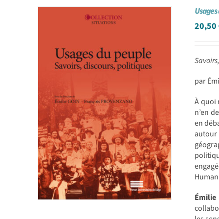
Usages 
20,50
Savoirs,
par Ém
À quoi 
n’en de
en déba
autour
géograp
politiq
engagé
Humanit
Émilie
collabo