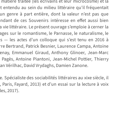
matière traitée (les écrivains et leur microcosme) et la
 entendu au sein du milieu littéraire qu’il fréquentait
 un genre à part entière, dont la valeur n’est pas que
ndant de ces Souvenirs intéresse en effet aussi bien
la vie littéraire. Le présent ouvrage s’emploie à cerner la
ages sur le romantisme, le Parnasse, le naturalisme, le
is — les actes d’un colloque qui s’est tenu en 2016 à
erre Bertrand, Patrick Besnier, Laurence Campa, Antoine
renay, Emmanuel Giraud, Anthony Glinoer, Jean-Marc
agès, Antoine Piantoni, Jean-Michel Pottier, Thierry
oan Vérilhac, David Vrydaghs, Damien Zanone.
Spécialiste des sociabilités littéraires au xixe siècle, il
 Paris, Fayard, 2013) et d’un essai sur la lecture à voix
es, 2017).