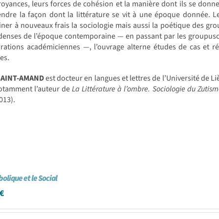
royances, leurs forces de cohésion et la manière dont ils se donn
ndre la façon dont la littérature se vit à une époque donnée. L
ner à nouveaux frais la sociologie mais aussi la poétique des gro
enses de l’époque contemporaine — en passant par les groupuscules
rations académiciennes —, l’ouvrage alterne études de cas et réf
res.
SAINT-AMAND
est docteur en langues et lettres de l’Université de Liè
notamment l’auteur de
La Littérature à l’ombre. Sociologie du Zutis
013).
olique et le Social
€