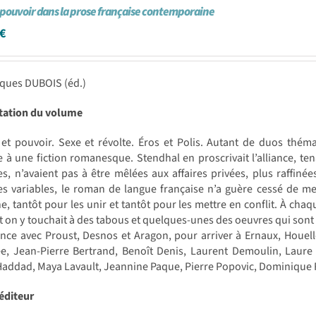
 pouvoir dans la prose française contemporaine
€
cques DUBOIS (éd.)
tation du volume
t pouvoir. Sexe et révolte. Éros et Polis. Autant de duos thémat
 à une fiction romanesque. Stendhal en proscrivait l’alliance, te
es, n’avaient pas à être mêlées aux affaires privées, plus raffiné
s variables, le roman de langue française n’a guère cessé de met
, tantôt pour les unir et tantôt pour les mettre en conflit. À chaqu
 on y touchait à des tabous et quelques-unes des oeuvres qui sont
e avec Proust, Desnos et Aragon, pour arriver à Ernaux, Houelle
e, Jean-Pierre Bertrand, Benoît Denis, Laurent Demoulin, Laure 
addad, Maya Lavault, Jeannine Paque, Pierre Popovic, Dominique 
éditeur