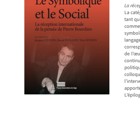
La réce
La cat
tant qu
commen
symboli
langage
corresp
de l’œu
continu
politi
colloqu
l’inter
apporté
L’épilo