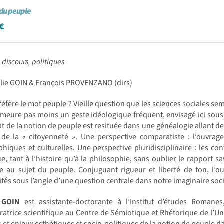
du peuple
€
 discours, politiques
ilie GOIN & François PROVENZANO (dirs)
réfère le mot peuple ? Vieille question que les sciences sociales s
meure pas moins un geste idéologique fréquent, envisagé ici sous t
t de la notion de peuple est resituée dans une généalogie allant de
 de la « citoyenneté ». Une perspective comparatiste : l’ouvrag
hiques et culturelles. Une perspective pluridisciplinaire : les cont
ue, tant à l’histoire qu’à la philosophie, sans oublier le rappor
e au sujet du peuple. Conjuguant rigueur et liberté de ton, l’
és sous l’angle d’une question centrale dans notre imaginaire soc
 GOIN
est assistante-doctorante à l’Institut d’études Romane
ratrice scientifique au Centre de Sémiotique et Rhétorique de l’Un