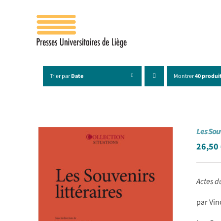
Passer
au
contenu
Trier par
Date
Montrer
40 produi
Les Sou
26,50
Actes d
par Vin