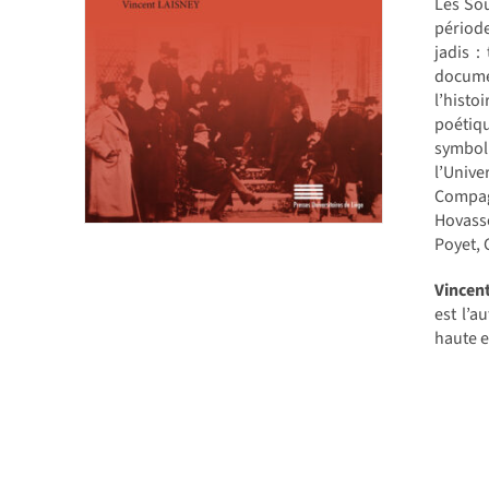
Les Sou
période
jadis :
docume
l’histo
poétiqu
symbol
l’Unive
Compag
Hovass
Poyet, 
Vincen
est l’a
haute e