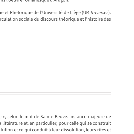
 dans l’oeuvre romanesque d’Aragon.
e et Rhétorique de l’Université de Liège (UR
Traverses
).
rculation sociale du discours théorique et l’histoire des
e », selon le mot de Sainte-Beuve. Instance majeure de
la littérature et, en particulier, pour celle qui se construit
ution et ce qui conduit à leur dissolution, leurs rites et