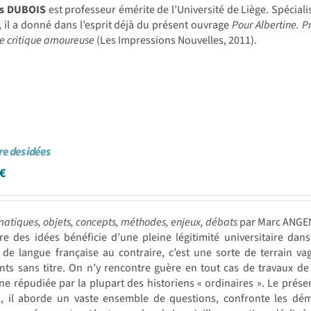
s DUBOIS
est professeur émérite de l’Université de Liège. Spécial
, il a donné dans l’esprit déjà du présent ouvrage
Pour Albertine. Pr
e critique amoureuse
(Les Impressions Nouvelles, 2011).
re des idées
€
atiques, objets, concepts, méthodes, enjeux, débats
par Marc ANG
ire des idées bénéficie d’une pleine légitimité universitaire d
de langue française au contraire, c’est une sorte de terrain va
nts sans titre. On n’y rencontre guère en tout cas de travaux d
ine répudiée par la plupart des historiens « ordinaires ». Le prése
, il aborde un vaste ensemble de questions, confronte les dém