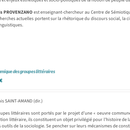
s et enjeux esthétiques et socio-politiques de la notion de peuple
ois PROVENZANO
est enseignant-chercheur au Centre de Sémiotiqu
herches actuelles portent sur la rhétorique du discours social, la ci
inguistiques.
mique des groupes littéraires
€
is SAINT-AMAND (dir.)
upes littéraires sont portés par le projet d’une « oeuvre commun
ution littéraire, ils constituent un objet privilégié pour l’histoire de 
s outils de la sociologie. Se pencher sur leurs mécanismes de constit