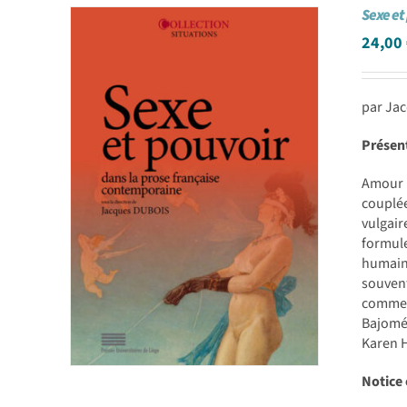
Sexe et
24,00
par Ja
Présen
Amour e
couplée
vulgair
formule
humaine
souvent
commenc
Bajomé
Karen H
Notice 