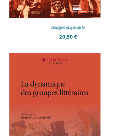
Usages du peuple
20,50
€