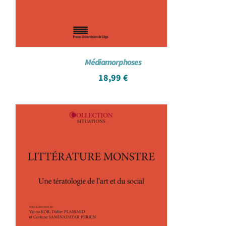
Médiamorphoses
18,99
€