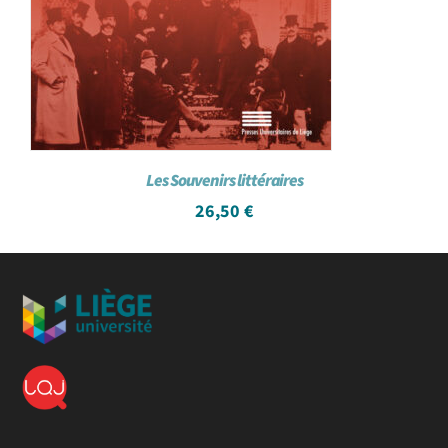
Les Souvenirs littéraires
26,50
€