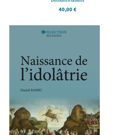
Démons iraniens
40,00
€