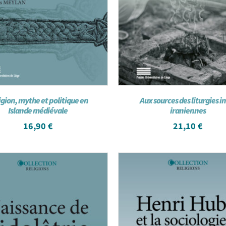
igion, mythe et politique en
Aux sources des liturgies i
Islande médiévale
iraniennes
16,90
€
21,10
€