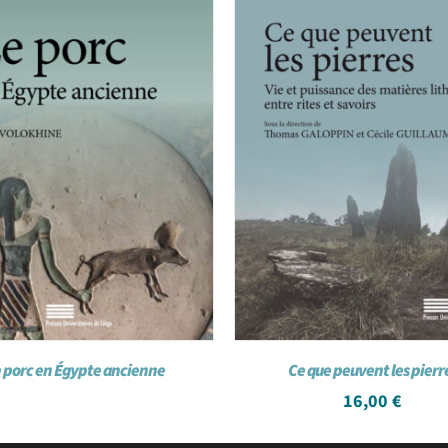
 porc en Égypte ancienne
Ce que peuvent les pierr
16,00
€