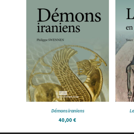
Démons iraniens
Le
40,00
€