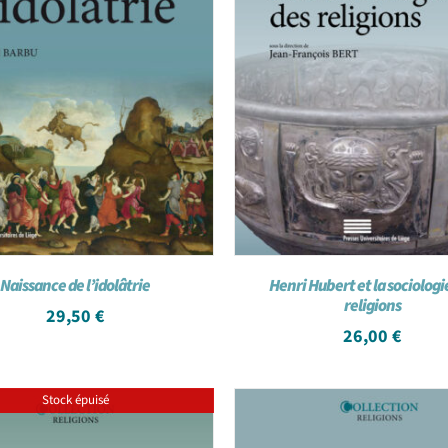
Naissance de l’idolâtrie
Henri Hubert et la sociologi
religions
29,50
€
26,00
€
Stock épuisé