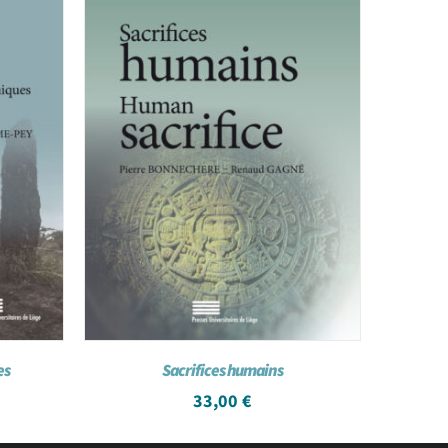
es
Sacrifices humains
33,00
€