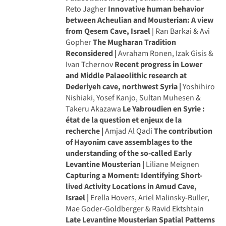
Reto Jagher
Innovative human behavior
between Acheulian and Mousterian: A view
from Qesem Cave, Israel
| Ran Barkai & Avi
Gopher
The Mugharan Tradition
Reconsidered |
Avraham Ronen, Izak Gisis &
Ivan Tchernov
Recent progress in Lower
and Middle Palaeolithic research at
Dederiyeh cave, northwest Syria |
Yoshihiro
Nishiaki, Yosef Kanjo, Sultan Muhesen &
Takeru Akazawa
Le Yabroudien en Syrie :
état de la question et enjeux de la
recherche |
Amjad Al Qadi
The contribution
of Hayonim cave assemblages to the
understanding of the so-called Early
Levantine Mousterian |
Liliane Meignen
Capturing a Moment: Identifying Short-
lived Activity Locations in Amud Cave,
Israel |
Erella Hovers, Ariel Malinsky-Buller,
Mae Goder-Goldberger & Ravid Ektshtain
Late Levantine Mousterian Spatial Patterns