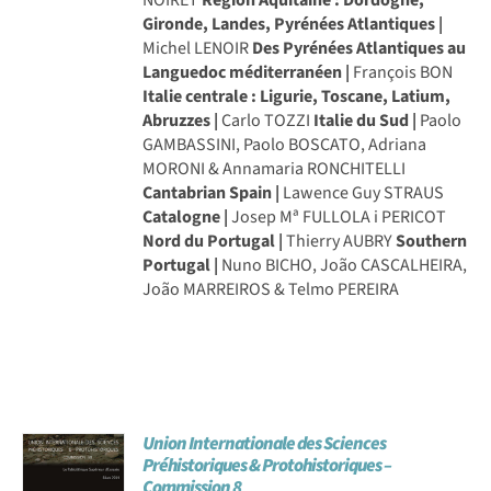
Gironde, Landes, Pyrénées Atlantiques |
Michel LENOIR
Des Pyrénées Atlantiques au
Languedoc méditerranéen |
François BON
Italie centrale : Ligurie, Toscane, Latium,
Abruzzes |
Carlo TOZZI
Italie du Sud |
Paolo
GAMBASSINI, Paolo BOSCATO, Adriana
MORONI & Annamaria RONCHITELLI
Cantabrian Spain |
Lawence Guy STRAUS
Catalogne |
Josep Mª FULLOLA i PERICOT
Nord du Portugal |
Thierry AUBRY
Southern
Portugal |
Nuno BICHO, João CASCALHEIRA,
João MARREIROS & Telmo PEREIRA
Union Internationale des Sciences
Préhistoriques & Protohistoriques –
Commission 8