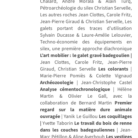
Chalard, André Morala & Alain Turq,
Pétroarchéologie du silex Christian Servelle,
Les autres roches Jean Clottes, Carole Fritz,
Jean-Pierre Giraud & Christian Servelle, Les
galets portant des traces d’utilisation
Sylvain Ducasse & Laure-Amélie Lelouvier,
Techno-économie des équipements en
silex, une première approche diachronique
L’art mobilier : le galet gravé badegoulien |
Jean Clottes, Carole Fritz, Jean-Pierre
Giraud, Christian Servelle
Les colorants
|
Marie-Pierre Pomiès & Colette Vignaud
Archéozoologie
| Jean-Christophe Castel
Analyse cémentochronologique
| Hélène
Martin & Olivier Le Gall, avec la
collaboration de Bernard Martin
Premier
regard sur la matière dure animale
ouvragée
| Yanik Le Guillou
Les coquillages
|
Yvette Taborin
Le travail du bois de renne
dans les couches badegouliennes
| Jean-
Marc Pétillon & Aline Averbouh
Les vestiges