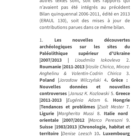
autres textes sont, soit des rapports qui
n’avaient pas été intégrés au précédent
Bilan quinquennal 2006-2011, édité en 2013
(ERAUL 130), soit des mises à jour de
contributions parues dans ce même bilan.
1.
Les nouvelles découvertes
archéologiques sur les sites du
Paléolithique supérieur d’Ukraine
|2007/2013
|
Lioudmila Iakovleva
2.
Roumanie |2011-2013
|
Vasile Chirica, Mircea
Anghelinu & Valentin-Codrin Chirica
3.
Poland
|
Jarosław Wilczyński
4
. Grèce :
Nouvelles données et nouvelles
controverses
|
Janusz K. Kozlowski
5.
Greece
|2011-2013 |
Eugénia Adam
6.
Hongrie
|Tendances et problèmes |
Zsolt Mester
7.
Ligurie |
Margherita Mussi
8.
Italie nord
orientale |2007/2012 |
Marco Peresani
9.
Suisse |1983/2013 |Chronologie, habitat et
territoire |
Denise Leesch
10
. Luxembourg