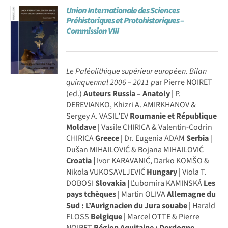
Union Internationale des Sciences
Achat en ligne
Préhistoriques et Protohistoriques –
Commission VIII
Panier WooCommerce
Le Paléolithique supérieur européen. Bilan
quinquennal 2006 – 2011
p
ar Pierre NOIRET
(ed.)
Auteurs
Russia – Anatoly
| P.
DEREVIANKO, Khizri A. AMIRKHANOV &
Sergey A. VASIL’EV
Roumanie et République
Moldave |
Vasile CHIRICA & Valentin-Codrin
CHIRICA
Greece |
Dr. Eugenia ADAM
Serbia
|
Dušan MIHAILOVIĆ & Bojana MIHAILOVIĆ
Croatia |
Ivor KARAVANIĆ, Darko KOMŠO &
Nikola VUKOSAVLJEVIĆ
Hungary |
Viola T.
DOBOSI
Slovakia |
Ľubomíra KAMINSKÁ
Les
pays tchèques |
Martin OLIVA
Allemagne du
Sud : L’Aurignacien du Jura souabe |
Harald
FLOSS
Belgique |
Marcel OTTE & Pierre
NOIRET
Région Aquitaine : Dordogne,