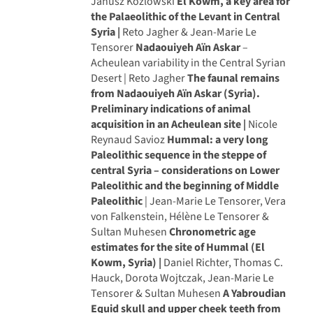
Janusz Kozlowski
El Kowm, a key area for
the Palaeolithic of the Levant in Central
Syria |
Reto Jagher & Jean-Marie Le
Tensorer
Nadaouiyeh Aïn Askar
–
Acheulean variability in the Central Syrian
Desert | Reto Jagher
The faunal remains
from Nadaouiyeh Aïn Askar (Syria).
Preliminary indications of animal
acquisition in an Acheulean site |
Nicole
Reynaud Savioz
Hummal: a very long
Paleolithic sequence in the steppe of
central Syria – considerations on Lower
Paleolithic and the beginning of Middle
Paleolithic
| Jean-Marie Le Tensorer, Vera
von Falkenstein, Hélène Le Tensorer &
Sultan Muhesen
Chronometric age
estimates for the site of Hummal (El
Kowm, Syria) |
Daniel Richter, Thomas C.
Hauck, Dorota Wojtczak, Jean-Marie Le
Tensorer & Sultan Muhesen
A Yabroudian
Equid skull and upper cheek teeth from