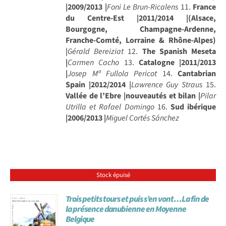
|2009/2013 |
Foni Le Brun-Ricalens
11.
France
du Centre-Est |2011/2014 |(Alsace,
Bourgogne, Champagne-Ardenne,
Franche-Comté, Lorraine & Rhône-Alpes)
|
Gérald Bereiziat
12.
The Spanish Meseta
|
Carmen Cacho
13.
Catalogne |2011/2013
|
Josep Mª Fullola Pericot
14.
Cantabrian
Spain |2012/2014
|
Lawrence Guy Straus
15.
Vallée de l’Ebre |nouveautés et bilan |
Pilar
Utrilla et Rafael Domingo
16.
Sud ibérique
|2006/2013 |
Miguel Cortés Sánchez
Stock épuisé
Trois petits tours et puis s’en vont…La fin de
la présence danubienne en Moyenne
Belgique