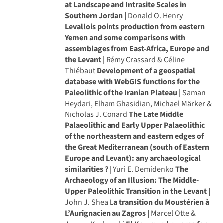
at Landscape and Intrasite Scales in
Southern Jordan |
Donald O. Henry
Levallois points production from eastern
Yemen and some comparisons with
assemblages from East-Africa, Europe and
the Levant |
Rémy Crassard & Céline
Thiébaut
Development of a geospatial
database with WebGIS functions for the
Paleolithic of the Iranian Plateau |
Saman
Heydari, Elham Ghasidian, Michael Märker &
Nicholas J. Conard
The Late Middle
Palaeolithic and Early Upper Palaeolithic
of the northeastern and eastern edges of
the Great Mediterranean (south of Eastern
Europe and Levant): any archaeological
similarities ? |
Yuri E. Demidenko
The
Archaeology of an Illusion: The Middle-
Upper Paleolithic Transition in the Levant |
John J. Shea
La transition du Moustérien à
L’Aurignacien au Zagros |
Marcel Otte &