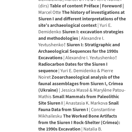
(dirs)
Table of content
Préface | Foreword |
Marcel Otte
The history of investigations at
Siuren I and different interpretations of the
site’s archaeological context
| Yuri E.
Demidenko
Siuren I: excavation strategies
and methodologies
| Alexandre I.
Yevtushenko†
Siuren I: Stratigraphic and
Archaeological Sequences for the 1990s
Excavations
| Alexandre I. Yevtushenko†
Radiocarbon Dates for the Siuren I
sequence
| Yuri E. Demidenko & Pierre
Noiret
Zooarchaeological analysis of the
faunal assemblages from Siuren I, Crimea
(Ukraine)
| Jessica Massé & Marylène Patou-
Mathis
Small Mammals from Paleolithic
Site Siuren I
| Anastasia K. Markova
Snail
Fauna Data from Siuren I
| Constantine
Mikhailesku
The Worked Bone Artifacts
from the Siuren I Rock-Shelter (Crimea):
the 1990s Excavation
| Natalia B.