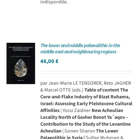
indisponible.
The lower and middle palaeolithic in the
middle east and neighbouring regions
48,00
€
par Jean-Marie LE TENSORER, Reto JAGHER
& Marcel OTTE (eds.)
Table of content
The
Core-and-Flake Industry of Bizat Ruhama,
Israel: Assessing Early Pleistocene Cultural
Affinities
| Yossi Zaidner
New Acheulian
Locality North of Gesher Benot Ya´aqov –
Contribution to the Study of the Levantine
Acheulian
| Gonen Sharon
The Lower
Palaeolithic in Syria |
Sultan Muhesen &