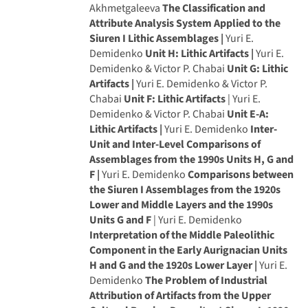
Akhmetgaleeva
The Classification and
Attribute Analysis System Applied to the
Siuren I Lithic Assemblages |
Yuri E.
Demidenko
Unit H: Lithic Artifacts |
Yuri E.
Demidenko & Victor P. Chabai
Unit G: Lithic
Artifacts |
Yuri E. Demidenko & Victor P.
Chabai
Unit F: Lithic Artifacts
| Yuri E.
Demidenko & Victor P. Chabai
Unit E-A:
Lithic Artifacts |
Yuri E. Demidenko
Inter-
Unit and Inter-Level Comparisons of
Assemblages from the 1990s Units H, G and
F |
Yuri E. Demidenko
Comparisons between
the Siuren I Assemblages from the 1920s
Lower and Middle Layers and the 1990s
Units G and F
| Yuri E. Demidenko
Interpretation of the Middle Paleolithic
Component in the Early Aurignacian Units
H and G and the 1920s Lower Layer |
Yuri E.
Demidenko
The Problem of Industrial
Attribution of Artifacts from the Upper