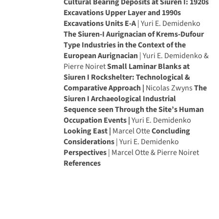
Cultural Bearing Deposits at Siuren I: 1920s
Excavations Upper Layer and 1990s
Excavations Units E-A
| Yuri E. Demidenko
The Siuren-I Aurignacian of Krems-Dufour
Type Industries in the Context of the
European Aurignacian
| Yuri E. Demidenko &
Pierre Noiret
Small Laminar Blanks at
Siuren I Rockshelter: Technological &
Comparative Approach |
Nicolas Zwyns
The
Siuren I Archaeological Industrial
Sequence seen Through the Site’s Human
Occupation Events |
Yuri E. Demidenko
Looking East |
Marcel Otte
Concluding
Considerations
| Yuri E. Demidenko
Perspectives
| Marcel Otte & Pierre Noiret
References