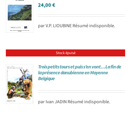
24,00
€
par V.P. LIOUBINE Résumé indisponible.
Stock épuisé
Trois petits tours et puis s’en vont…La fin de
la présence danubienne en Moyenne
Belgique
par Ivan JADIN Résumé indisponible.