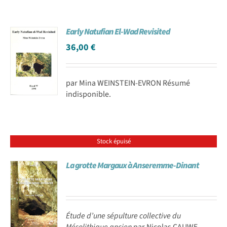
Early Natufian El-Wad Revisited
36,00
€
par Mina WEINSTEIN-EVRON Résumé
indisponible.
Stock épuisé
La grotte Margaux à Anseremme-Dinant
Étude d’une sépulture collective du
Mésolithique ancien
par Nicolas CAUWE