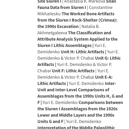
Site Siuren I
| Anastasia K. Markova
Snail
Fauna Data from Siuren I
| Constantine
Mikhailesku
The Worked Bone Artifacts
from the Siuren I Rock-Shelter (Crimea):
the 1990s Excavation
| Natalia B.
Akhmetgaleeva
The Classification and
Attribute Analysis System Applied to the
Siuren I Lithic Assemblages |
Yuri E.
Demidenko
Unit H: Lithic Artifacts |
Yuri E.
Demidenko & Victor P. Chabai
Unit G: Lithic
Artifacts |
Yuri E. Demidenko & Victor P.
Chabai
Unit F: Lithic Artifacts
| Yuri E.
Demidenko & Victor P. Chabai
Unit E-A:
Lithic Artifacts |
Yuri E. Demidenko
Inter-
Unit and Inter-Level Comparisons of
Assemblages from the 1990s Units H, G and
F |
Yuri E. Demidenko
Comparisons between
the Siuren I Assemblages from the 1920s
Lower and Middle Layers and the 1990s
Units G and F
| Yuri E. Demidenko
Interpretation of the Middle Paleolithic