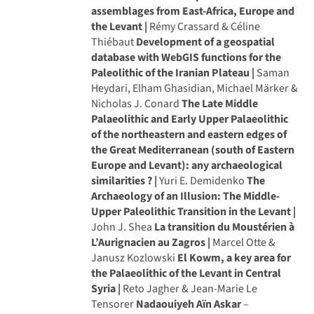
assemblages from East-Africa, Europe and
the Levant |
Rémy Crassard & Céline
Thiébaut
Development of a geospatial
database with WebGIS functions for the
Paleolithic of the Iranian Plateau |
Saman
Heydari, Elham Ghasidian, Michael Märker &
Nicholas J. Conard
The Late Middle
Palaeolithic and Early Upper Palaeolithic
of the northeastern and eastern edges of
the Great Mediterranean (south of Eastern
Europe and Levant): any archaeological
similarities ? |
Yuri E. Demidenko
The
Archaeology of an Illusion: The Middle-
Upper Paleolithic Transition in the Levant |
John J. Shea
La transition du Moustérien à
L’Aurignacien au Zagros |
Marcel Otte &
Janusz Kozlowski
El Kowm, a key area for
the Palaeolithic of the Levant in Central
Syria |
Reto Jagher & Jean-Marie Le
Tensorer
Nadaouiyeh Aïn Askar
–