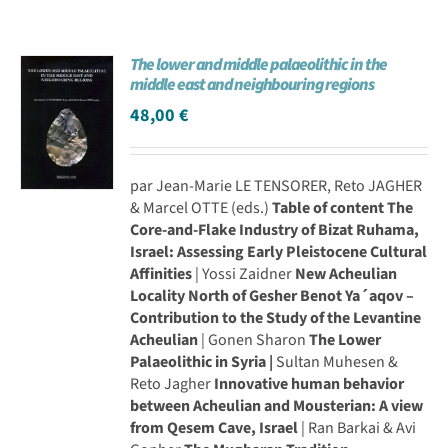
The lower and middle palaeolithic in the
middle east and neighbouring regions
48,00
€
par Jean-Marie LE TENSORER, Reto JAGHER
& Marcel OTTE (eds.)
Table of content
The
Core-and-Flake Industry of Bizat Ruhama,
Israel: Assessing Early Pleistocene Cultural
Affinities
| Yossi Zaidner
New Acheulian
Locality North of Gesher Benot Ya´aqov –
Contribution to the Study of the Levantine
Acheulian
| Gonen Sharon
The Lower
Palaeolithic in Syria |
Sultan Muhesen &
Reto Jagher
Innovative human behavior
between Acheulian and Mousterian: A view
from Qesem Cave, Israel
| Ran Barkai & Avi