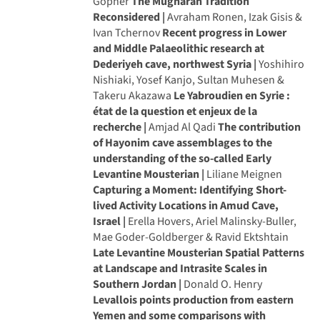
Gopher
The Mugharan Tradition
Reconsidered |
Avraham Ronen, Izak Gisis &
Ivan Tchernov
Recent progress in Lower
and Middle Palaeolithic research at
Dederiyeh cave, northwest Syria |
Yoshihiro
Nishiaki, Yosef Kanjo, Sultan Muhesen &
Takeru Akazawa
Le Yabroudien en Syrie :
état de la question et enjeux de la
recherche |
Amjad Al Qadi
The contribution
of Hayonim cave assemblages to the
understanding of the so-called Early
Levantine Mousterian |
Liliane Meignen
Capturing a Moment: Identifying Short-
lived Activity Locations in Amud Cave,
Israel |
Erella Hovers, Ariel Malinsky-Buller,
Mae Goder-Goldberger & Ravid Ektshtain
Late Levantine Mousterian Spatial Patterns
at Landscape and Intrasite Scales in
Southern Jordan |
Donald O. Henry
Levallois points production from eastern
Yemen and some comparisons with