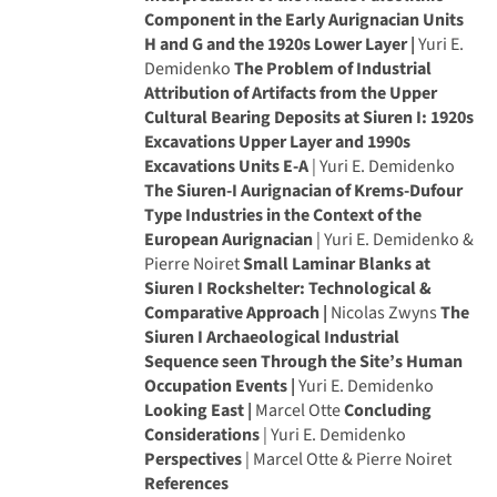
Component in the Early Aurignacian Units
H and G and the 1920s Lower Layer |
Yuri E.
Demidenko
The Problem of Industrial
Attribution of Artifacts from the Upper
Cultural Bearing Deposits at Siuren I: 1920s
Excavations Upper Layer and 1990s
Excavations Units E-A
| Yuri E. Demidenko
The Siuren-I Aurignacian of Krems-Dufour
Type Industries in the Context of the
European Aurignacian
| Yuri E. Demidenko &
Pierre Noiret
Small Laminar Blanks at
Siuren I Rockshelter: Technological &
Comparative Approach |
Nicolas Zwyns
The
Siuren I Archaeological Industrial
Sequence seen Through the Site’s Human
Occupation Events |
Yuri E. Demidenko
Looking East |
Marcel Otte
Concluding
Considerations
| Yuri E. Demidenko
Perspectives
| Marcel Otte & Pierre Noiret
References