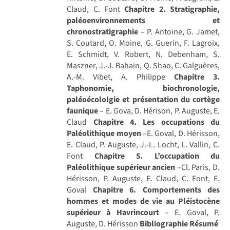
Claud, C. Font
Chapitre 2. Stratigraphie,
paléoenvironnements et
chronostratigraphie
– P. Antoine, G. Jamet,
S. Coutard, O. Moine, G. Guerin, F. Lagroix,
E. Schmidt, V. Robert, N. Debenham, S.
Maszner, J.-J. Bahain, Q. Shao, C. Galguères,
A.-M. Vibet, A. Philippe
Chapitre 3.
Taphonomie, biochronologie,
paléoécololgie et présentation du cortège
faunique
– E. Gova, D. Hérison, P. Auguste, E.
Claud
Chapitre 4. Les occupations du
Paléolithique moyen
–E. Goval, D. Hérisson,
E. Claud, P. Auguste, J.-L. Locht, L. Vallin, C.
Font
Chapitre 5. L’occupation du
Paléolithique supérieur ancien
–Cl. Paris, D.
Hérisson, P. Auguste, E. Claud, C. Font, E.
Goval
Chapitre 6. Comportements des
hommes et modes de vie au Pléistocène
supérieur à Havrincourt
– E. Goval, P.
Auguste, D. Hérisson
Bibliographie
Résumé