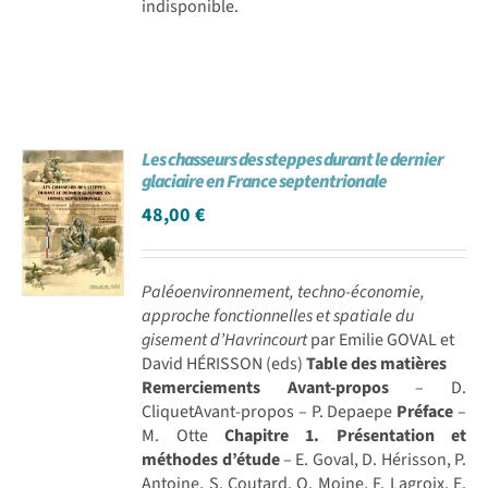
indisponible.
Les chasseurs des steppes durant le dernier
glaciaire en France septentrionale
48,00
€
Paléoenvironnement, techno-économie,
approche fonctionnelles et spatiale du
gisement d’Havrincourt
par Emilie GOVAL et
David HÉRISSON (eds)
Table des matières
Remerciements
Avant-propos
– D.
CliquetAvant-propos – P. Depaepe
Préface
–
M. Otte
Chapitre 1. Présentation et
méthodes d’étude
– E. Goval, D. Hérisson, P.
Antoine, S. Coutard, O. Moine, F. Lagroix, E.