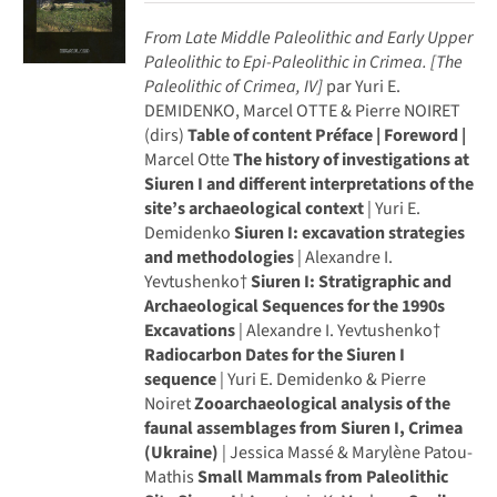
From Late Middle Paleolithic and Early Upper
Paleolithic to Epi-Paleolithic in Crimea.
[The
Paleolithic of Crimea, IV]
par Yuri E.
DEMIDENKO, Marcel OTTE & Pierre NOIRET
(dirs)
Table of content
Préface | Foreword |
Marcel Otte
The history of investigations at
Siuren I and different interpretations of the
site’s archaeological context
| Yuri E.
Demidenko
Siuren I: excavation strategies
and methodologies
| Alexandre I.
Yevtushenko†
Siuren I: Stratigraphic and
Archaeological Sequences for the 1990s
Excavations
| Alexandre I. Yevtushenko†
Radiocarbon Dates for the Siuren I
sequence
| Yuri E. Demidenko & Pierre
Noiret
Zooarchaeological analysis of the
faunal assemblages from Siuren I, Crimea
(Ukraine)
| Jessica Massé & Marylène Patou-
Mathis
Small Mammals from Paleolithic