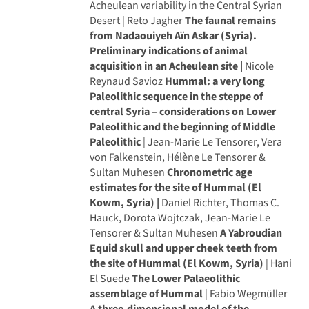
Acheulean variability in the Central Syrian
Desert | Reto Jagher
The faunal remains
from Nadaouiyeh Aïn Askar (Syria).
Preliminary indications of animal
acquisition in an Acheulean site |
Nicole
Reynaud Savioz
Hummal: a very long
Paleolithic sequence in the steppe of
central Syria – considerations on Lower
Paleolithic and the beginning of Middle
Paleolithic
| Jean-Marie Le Tensorer, Vera
von Falkenstein, Hélène Le Tensorer &
Sultan Muhesen
Chronometric age
estimates for the site of Hummal (El
Kowm, Syria) |
Daniel Richter, Thomas C.
Hauck, Dorota Wojtczak, Jean-Marie Le
Tensorer & Sultan Muhesen
A Yabroudian
Equid skull and upper cheek teeth from
the site of Hummal (El Kowm, Syria)
| Hani
El Suede
The Lower Palaeolithic
assemblage of Hummal
| Fabio Wegmüller
A three-dimensional model of the