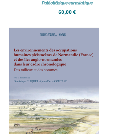
Paléolithique eurasiatique
60,00
€