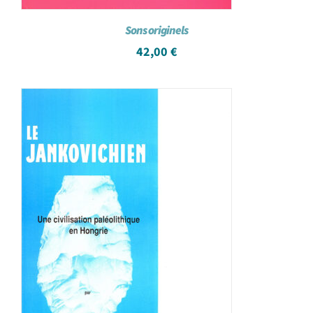
Sons originels
42,00
€