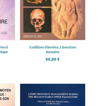
ries à
5 millions d’années. L’aventure
thique
humaine
60,00
€