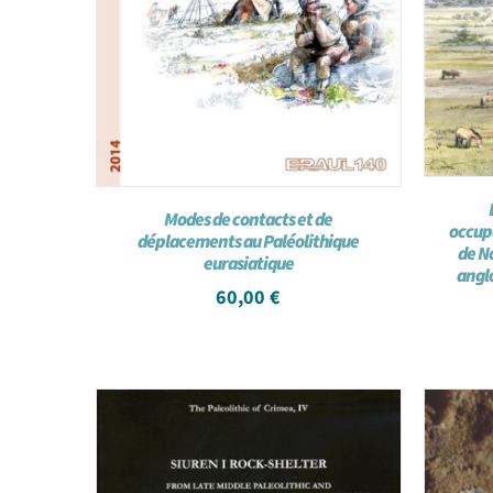
Modes de contacts et de
occup
déplacements au Paléolithique
de N
eurasiatique
angl
60,00
€