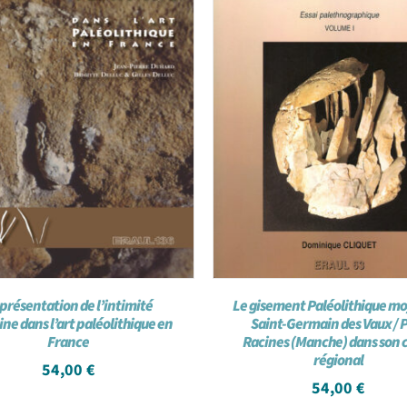
présentation de l’intimité
Le gisement Paléolithique m
ne dans l’art paléolithique en
Saint-Germain des Vaux / 
France
Racines (Manche) dans son 
régional
54,00
€
54,00
€