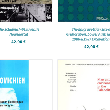
he Scladina I-4A Juvenile
The Epigravettian Site o
Neandertal
Grubgraben, Lower Austria
1986 & 1987 Excavation
42,00
€
42,00
€