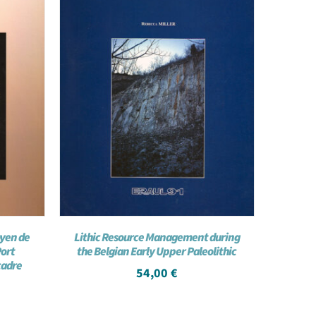
oyen de
Lithic Resource Management during
Port
the Belgian Early Upper Paleolithic
cadre
54,00
€