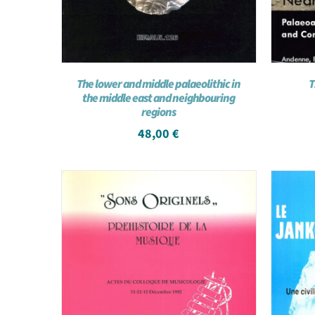
The lower and middle palaeolithic in
T
the middle east and neighbouring
regions
48,00
€