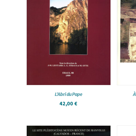
L’Abri du Pape
À
42,00
€