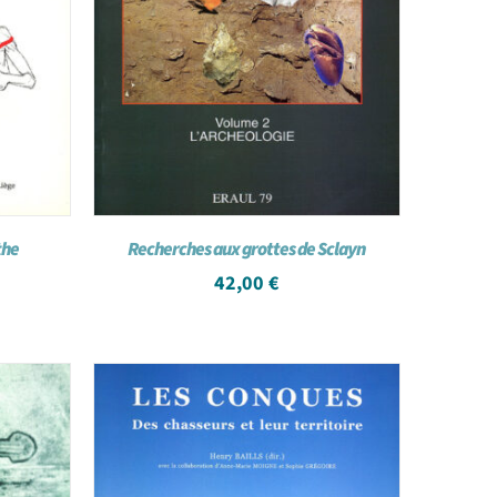
the
Recherches aux grottes de Sclayn
42,00
€