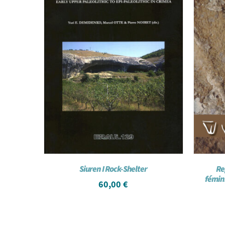
Siuren I Rock-Shelter
Re
fémini
60,00
€