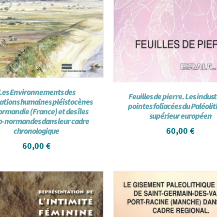
Les Environnements des
Feuilles de pierre. Les indust
ations humaines pléistocènes
pointes foliacées du Paléoli
ormandie (France) et des îles
supérieur européen
o-normandes dans leur cadre
60,00
€
chronologique
60,00
€