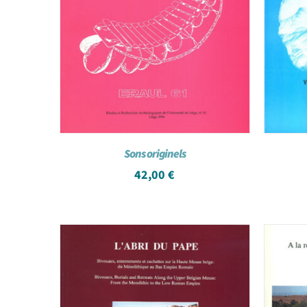
Sons originels
42,00
€