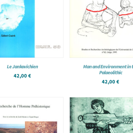
Le Jankovichien
Man and Environment in 
Palaeolithic
42,00
€
42,00
€