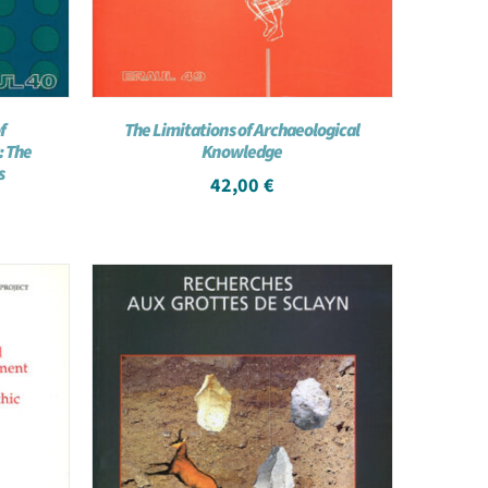
f
The Limitations of Archaeological
: The
Knowledge
s
42,00
€