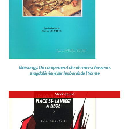
Marsangy. Un campement des derniers chasseurs
magdaléniens sur les bords de l’Yonne
Stock épuisé