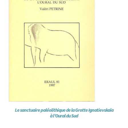
Le sanctuaire paléolithique de la Grotte Ignatievskaïa
à l’Oural du Sud