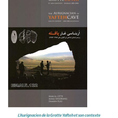
Achat en ligne
Panier WooCommerce
L’Aurignacien de la Grotte Yafteh et son contexte