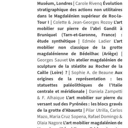
Muséum, Londres |
Carole Rivenq
Évolution
stratigraphique des actions non utilitaires
dans le Magdalénien supérieur de Roc-la-
Tour I |
Colette & Jean-Georges Rozoy
L’art
mobilier sur pierre de l’abri Gandil à
Bruniquel (Tarn-et-Garonne, France) :
étude synthétique |
Edmée Ladier
L’art
mobilier non classique de la grotte
magdalénienne de Bédeilhac (Ariège) |
Georges Sauvet
Un atelier magdalénien de
sculpture de la stéatite au Rocher de la
Caille (Loire) ? |
Sophie A. de Beaune
Aux
origines de la représentation : les
statuettes paléolithiques de l’Italie
centrale et méridionale |
Daniela Zampetti
& F. Alhaique
L’art mobilier sur pierre du
versant sud des Pyrénées : les blocs gravés
de la grotte d’Abauntz |
Pilar Utrilla, Carlos
Mazo, Maria Cruz Sopena, Rafael Domingo &
Olaia Nagore
L’art mobilier magdalénien de