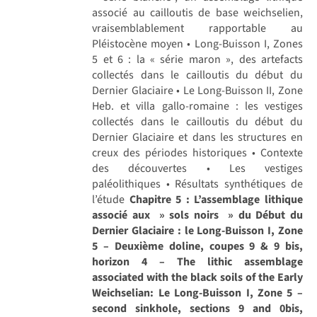
associé au cailloutis de base weichselien,
vraisemblablement rapportable au
Pléistocène moyen • Long-Buisson I, Zones
5 et 6 : la « série maron », des artefacts
collectés dans le cailloutis du début du
Dernier Glaciaire • Le Long-Buisson II, Zone
Heb. et villa gallo-romaine : les vestiges
collectés dans le cailloutis du début du
Dernier Glaciaire et dans les structures en
creux des périodes historiques • Contexte
des découvertes • Les vestiges
paléolithiques • Résultats synthétiques de
l’étude
Chapitre 5 : L’assemblage lithique
associé aux » sols noirs » du Début du
Dernier Glaciaire : le Long-Buisson I, Zone
5 – Deuxième doline, coupes 9 & 9 bis,
horizon 4 – The lithic assemblage
associated with the black soils of the Early
Weichselian: Le Long-Buisson I, Zone 5 –
second sinkhole, sections 9 and 0bis,