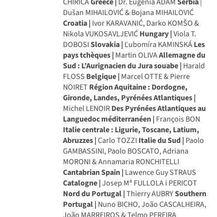
CHIRICA
Greece |
Dr. Eugenia ADAM
Serbia
|
Dušan MIHAILOVIĆ & Bojana MIHAILOVIĆ
Croatia |
Ivor KARAVANIĆ, Darko KOMŠO &
Nikola VUKOSAVLJEVIĆ
Hungary |
Viola T.
DOBOSI
Slovakia |
Ľubomíra KAMINSKÁ
Les
pays tchèques |
Martin OLIVA
Allemagne du
Sud : L’Aurignacien du Jura souabe |
Harald
FLOSS
Belgique |
Marcel OTTE & Pierre
NOIRET
Région Aquitaine : Dordogne,
Gironde, Landes, Pyrénées Atlantiques |
Michel LENOIR
Des Pyrénées Atlantiques au
Languedoc méditerranéen |
François BON
Italie centrale : Ligurie, Toscane, Latium,
Abruzzes |
Carlo TOZZI
Italie du Sud |
Paolo
GAMBASSINI, Paolo BOSCATO, Adriana
MORONI & Annamaria RONCHITELLI
Cantabrian Spain |
Lawence Guy STRAUS
Catalogne |
Josep Mª FULLOLA i PERICOT
Nord du Portugal |
Thierry AUBRY
Southern
Portugal |
Nuno BICHO, João CASCALHEIRA,
João MARREIROS & Telmo PEREIRA