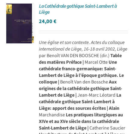
La Cathédrale gothique Saint-Lambert à
Achat en ligne
Liège
24,00
€
Panier WooCommerce
Une église et son contexte.
Actes du colloque
international de Liège, 16-18 avril 2002, Liège
par Benoît VAN DEN BOOSCHE (dir.)
Table
des matières
Préface |
Marcel Otte
Une
cathédrale franco-germanique: Saint-
Lambert de Liège à l’époque gothique. Le
colloque |
Benoît Van den Bossche
Aux
origines de la cathédrale gothique Saint-
Lambert de Liège |
Jean-Marc Léotard
La
cathédrale gothique Saint-Lambert à
Liège: apport des sources écrites | Alain
Marchandise
Les pratiques liturgiques au
XIVe et au XVe siècle dans la cathédrale
Saint-Lambert de Liège |
Catherine Saucier