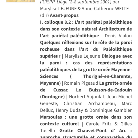
l’UISPP, Liège (2-8 septembre 2001)
par
Marylise LEJEUNE & Anne-Catherine WELTE
(dir)
Avant-propos
I. colloque 8.2 : L’art pariétal paléolithique
dans son contexte naturel
Architecture de
l’art pariétal paléolithique |
Denis Vialou
Quelques réflexions sur le rôle de la paroi
rocheuse dans l’art du Paléolithique
supérieur |
Marylise Lejeune
Dialogue avec
la paroi : cas des représentations
paléolithiques de la grotte ornée Mayenne-
Sciences ( Thorigné-en-Charente,
Mayenne) |
Romain Pigeaud
La grotte ornée
de Cussac Le Buisson-de-Cadouin
(Dordogne) |
Norbert Aujoulat, Jean-Michel
Geneste, Christian Archambeau, Marc
Delluc, Henry Duday & Dominique Gambier
Marsoulas : une grotte ornée dans son
contexte culturel |
Carole Fritz & Gilles
Tosello
Grotte Chauvet-Pont d’ Arc :
approche structurelle et comparative du