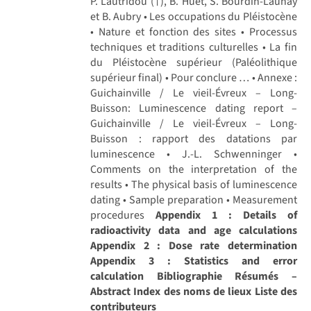
P. Lautridou (†), B. Huet, S. Bourdin-Launay
et B. Aubry • Les occupations du Pléistocène
• Nature et fonction des sites • Processus
techniques et traditions culturelles • La fin
du Pléistocène supérieur (Paléolithique
supérieur final) • Pour conclure … • Annexe :
Guichainville / Le vieil-Évreux – Long-
Buisson: Luminescence dating report –
Guichainville / Le vieil-Évreux – Long-
Buisson : rapport des datations par
luminescence • J.-L. Schwenninger •
Comments on the interpretation of the
results • The physical basis of luminescence
dating • Sample preparation • Measurement
procedures
Appendix 1 : Details of
radioactivity data and age calculations
Appendix 2 : Dose rate determination
Appendix 3 : Statistics and error
calculation
Bibliographie
Résumés –
Abstract
Index des noms de lieux
Liste des
contributeurs