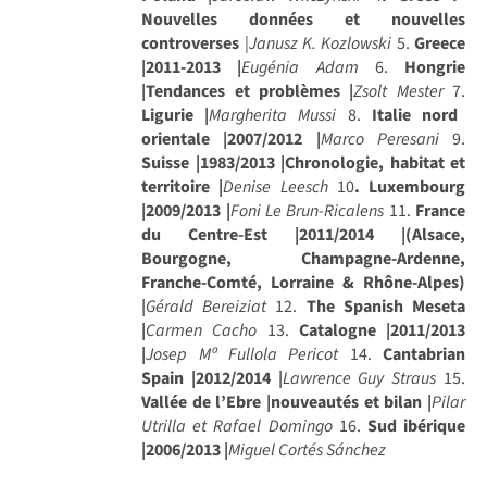
Nouvelles données et nouvelles
controverses
|
Janusz K. Kozlowski
5.
Greece
|2011-2013 |
Eugénia Adam
6.
Hongrie
|Tendances et problèmes |
Zsolt Mester
7.
Ligurie |
Margherita Mussi
8.
Italie nord
orientale |2007/2012 |
Marco Peresani
9.
Suisse |1983/2013 |Chronologie, habitat et
territoire |
Denise Leesch
10
. Luxembourg
|2009/2013 |
Foni Le Brun-Ricalens
11.
France
du Centre-Est |2011/2014 |(Alsace,
Bourgogne, Champagne-Ardenne,
Franche-Comté, Lorraine & Rhône-Alpes)
|
Gérald Bereiziat
12.
The Spanish Meseta
|
Carmen Cacho
13.
Catalogne |2011/2013
|
Josep Mª Fullola Pericot
14.
Cantabrian
Spain |2012/2014
|
Lawrence Guy Straus
15.
Vallée de l’Ebre |nouveautés et bilan |
Pilar
Utrilla et Rafael Domingo
16.
Sud ibérique
|2006/2013 |
Miguel Cortés Sánchez