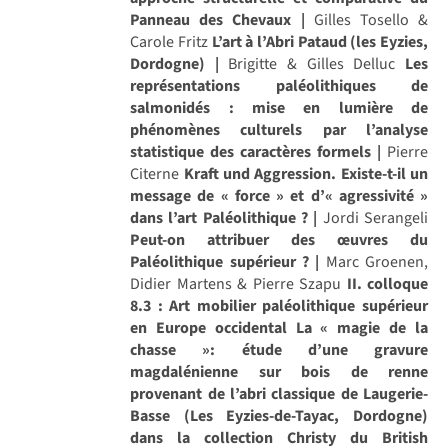
Panneau des Chevaux |
Gilles Tosello &
Carole Fritz
L’art à l’Abri Pataud (les Eyzies,
Dordogne) |
Brigitte & Gilles Delluc
Les
représentations paléolithiques de
salmonidés : mise en lumière de
phénomènes culturels par l’analyse
statistique des caractères formels |
Pierre
Citerne
Kraft und Aggression. Existe-t-il un
message de « force » et d’« agressivité »
dans l’art Paléolithique ? |
Jordi Serangeli
Peut-on attribuer des œuvres du
Paléolithique supérieur ? |
Marc Groenen,
Didier Martens & Pierre Szapu
II. colloque
8.3 : Art mobilier paléolithique supérieur
en Europe occidental
La « magie de la
chasse »: étude d’une gravure
magdalénienne sur bois de renne
provenant de l’abri classique de Laugerie-
Basse (Les Eyzies-de-Tayac, Dordogne)
dans la collection Christy du British