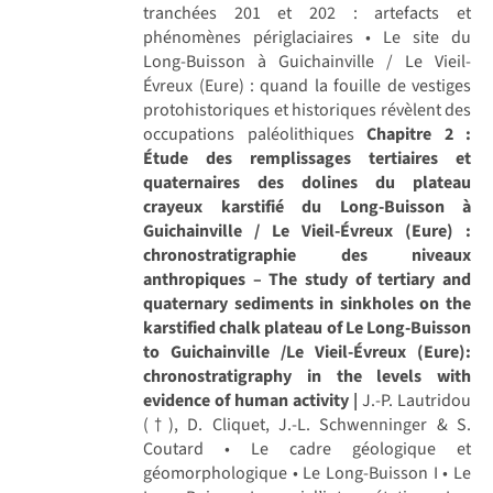
tranchées 201 et 202 : artefacts et
phénomènes périglaciaires • Le site du
Long-Buisson à Guichainville / Le Vieil-
Évreux (Eure) : quand la fouille de vestiges
protohistoriques et historiques révèlent des
occupations paléolithiques
Chapitre 2 :
Étude des remplissages tertiaires et
quaternaires des dolines du plateau
crayeux karstifié du Long-Buisson à
Guichainville / Le Vieil-Évreux (Eure) :
chronostratigraphie des niveaux
anthropiques – The study of tertiary and
quaternary sediments in sinkholes on the
karstified chalk plateau of Le Long-Buisson
to Guichainville /Le Vieil-Évreux (Eure):
chronostratigraphy in the levels with
evidence of human activity |
J.-P. Lautridou
(†), D. Cliquet, J.-L. Schwenninger & S.
Coutard • Le cadre géologique et
géomorphologique • Le Long-Buisson I • Le