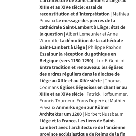
L’architecture de Saint-Lambert à Liège au
XIIIe et au XIVe siècle: essai de
reconstitution et d’interprétation |
Mathieu
Piavaux
Le message des pierres de la
cathédrale Saint-Lambert à Liège: état de
la question |
Albert Lemeunier et Anne
Warnotte
La démolition de la cathédrale
Saint-Lambert à Liège |
Philippe Raxhon
Essai sur la réception du gothique en
Belgique (vers 1150-1250) |
Luc F. Genicot
Entre tradition et renouveau: les églises
des ordres réguliers dans le diocèse de
Liège au XIIIe et au XIVe siècle
| Thomas
Coomans
Églises liégeoises en chantier au
XIIIe et au XIVe siècle |
Patrick Hoffsummer,
Francis Tourneur, Frans Doperé et Mathieu
Piavaux
Anmerkungen zur Kölner
Architektur um 1200 |
Norbert Nussbaum
Liège et la France. Les liens de Saint-
Lambert avec l’architecture de l’ancienne
province ecclésiastique de Reims de la fin