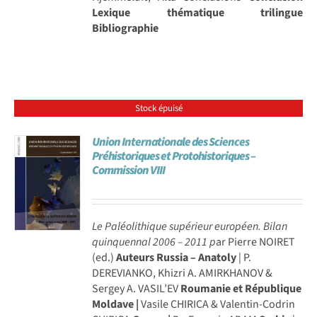
Lexique thématique trilingue
Bibliographie
Stock épuisé
Union Internationale des Sciences
Préhistoriques et Protohistoriques –
Commission VIII
Le Paléolithique supérieur européen. Bilan
quinquennal 2006 – 2011
p
ar Pierre NOIRET
(ed.)
Auteurs
Russia – Anatoly
| P.
DEREVIANKO, Khizri A. AMIRKHANOV &
Sergey A. VASIL’EV
Roumanie et République
Moldave |
Vasile CHIRICA & Valentin-Codrin