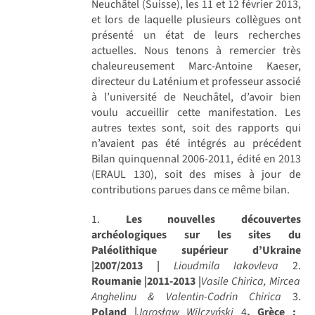
Neuchâtel (Suisse), les 11 et 12 février 2013,
et lors de laquelle plusieurs collègues ont
présenté un état de leurs recherches
actuelles. Nous tenons à remercier très
chaleureusement Marc-Antoine Kaeser,
directeur du Laténium et professeur associé
à l’université de Neuchâtel, d’avoir bien
voulu accueillir cette manifestation. Les
autres textes sont, soit des rapports qui
n’avaient pas été intégrés au précédent
Bilan quinquennal 2006-2011, édité en 2013
(ERAUL 130), soit des mises à jour de
contributions parues dans ce même bilan.
1.
Les nouvelles découvertes
archéologiques sur les sites du
Paléolithique supérieur d’Ukraine
|2007/2013
|
Lioudmila Iakovleva
2.
Roumanie |2011-2013
|
Vasile Chirica, Mircea
Anghelinu & Valentin-Codrin Chirica
3.
Poland
|
Jarosław Wilczyński
4
. Grèce :