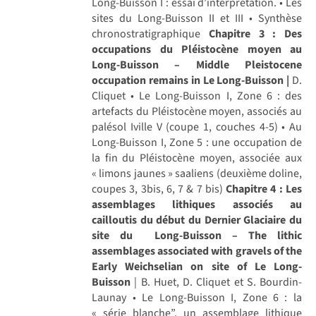
Long-Buisson I : essai d’interprétation. • Les
sites du Long-Buisson II et III • Synthèse
chronostratigraphique
Chapitre 3 : Des
occupations du Pléistocène moyen au
Long-Buisson – Middle Pleistocene
occupation remains in Le Long-Buisson |
D.
Cliquet • Le Long-Buisson I, Zone 6 : des
artefacts du Pléistocène moyen, associés au
palésol Iville V (coupe 1, couches 4-5) • Au
Long-Buisson I, Zone 5 : une occupation de
la fin du Pléistocène moyen, associée aux
« limons jaunes » saaliens (deuxième doline,
coupes 3, 3bis, 6, 7 & 7 bis)
Chapitre 4 : Les
assemblages lithiques associés au
cailloutis du début du Dernier Glaciaire du
site du Long-Buisson – The lithic
assemblages associated with gravels of the
Early Weichselian on site of Le Long-
Buisson
| B. Huet, D. Cliquet et S. Bourdin-
Launay • Le Long-Buisson I, Zone 6 : la
« série blanche”, un assemblage lithique