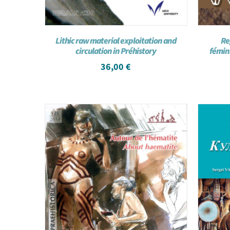
Lithic raw material exploitation and
Re
circulation in Préhistory
fémini
36,00
€