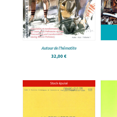
Autour de l’hématite
32,00
€
Stock épuisé