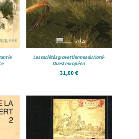
ant le
Les sociétés gravettiennes du Nord-
ce
Ouest européen
31,00
€