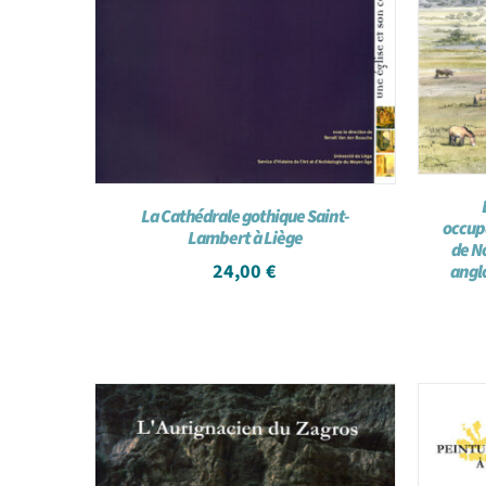
La Cathédrale gothique Saint-
occup
Lambert à Liège
de N
24,00
€
angl