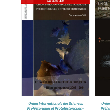
Stock épuisé
Union Internationale des Sciences
Union
Préhistoriques et Protohistoriques –
Préhi