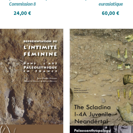
Commission 8
eurasiatique
24,00
€
60,00
€