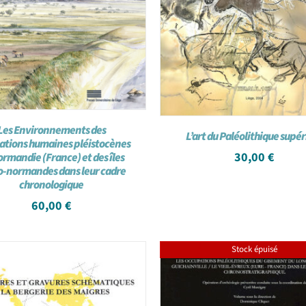
Les Environnements des
L’art du Paléolithique supé
ations humaines pléistocènes
30,00
€
ormandie (France) et des îles
o-normandes dans leur cadre
chronologique
60,00
€
Stock épuisé