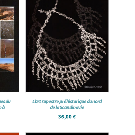
ues du
L’art rupestre préhistorique du nord
n à
de la Scandinavie
36,00
€