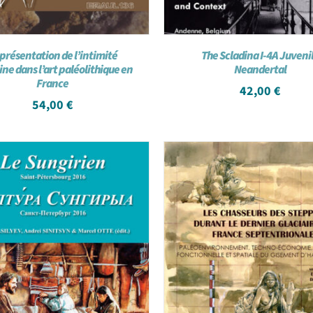
présentation de l’intimité
The Scladina I-4A Juveni
ne dans l’art paléolithique en
Neandertal
France
42,00
€
54,00
€