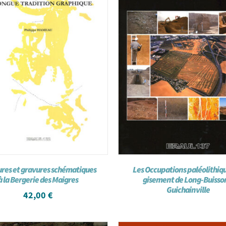
ures et gravures schématiques
Les Occupations paléolithiq
à la Bergerie des Maigres
gisement de Long-Buisso
Guichainville
42,00
€