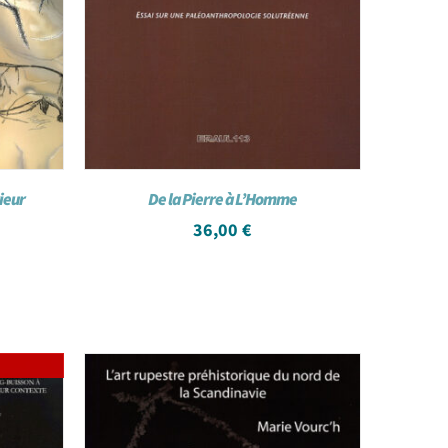
rieur
De la Pierre à L’Homme
36,00
€