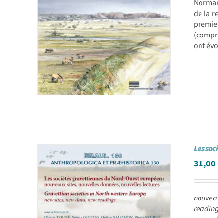
Normand
de la r
premie
(compre
ont évo
Les soc
31,00
nouveau
readin