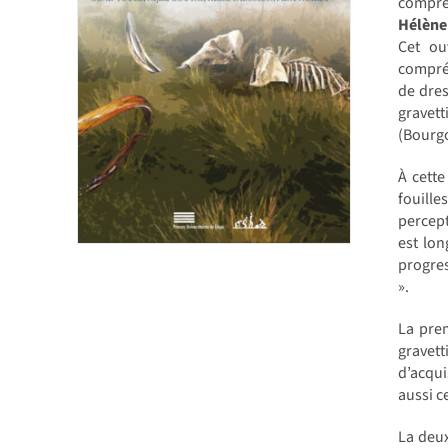
compréh
Hélène 
Cet ou
compréh
de dres
gravet
(Bourgo
À cette
fouille
percep
est lon
progres
».
La pre
gravet
d’acqui
aussi c
La deux