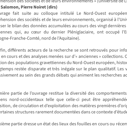
ension des sociétés et de leurs environnements » (Université de Li
Salomon, Pierre Noiret (dirs)
vrage fait suite au colloque intitulé Le Nord-Ouest europée
ension des sociétés et de leurs environnements, organisé à l’Unive
ser le bilan des données accumulées au cours des vingt dernière
tiennes qui, au cœur du dernier Pléniglaciaire, ont occupé l’
gne-Franche-Comté, nord de l’Aquitaine).
 fin, différents acteurs de la recherche se sont retrouvés pour i
s en cours et des analyses menées sur d’« anciennes » collections.
tion des populations gravettiennes du Nord-Ouest européen, hist
gtemps restée disparate et très inégale sur le plan qualitatif. Les 
sivement au sein des grands débats qui animent les recherches actu
mière partie de l’ouvrage restitue la diversité des comportemen
tiens nord-occidentaux telle que celle-ci peut être appréhendé
sition, de circulation et d’exploitation des matières premières d’ori
ertaines structures rarement documentées dans ce contexte d’étude
ième partie dresse un état des lieux des fouilles en cours ou réce