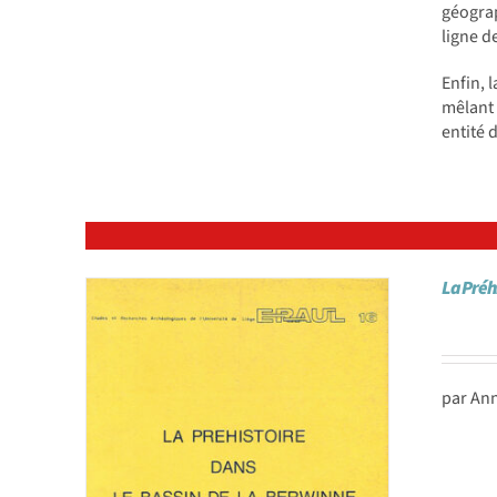
géogra
ligne d
Enfin, 
mêlant 
entité 
La Préh
par An