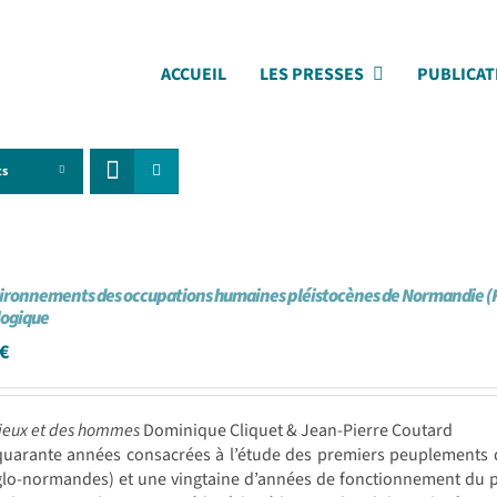
ACCUEIL
LES PRESSES
PUBLICAT
ts
ironnements des occupations humaines pléistocènes de Normandie (Fr
logique
€
ieux et des hommes
Dominique Cliquet & Jean-Pierre Coutard
quarante années consacrées à l’étude des premiers peuplements
glo-normandes) et une vingtaine d’années de fonctionnement du p