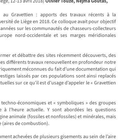
ège, 12-13 avril 2018)
Olivier Touzé, Nejma Goutas,
n au Gravettien : apports des travaux récents à la
rsité de Liège en 2018. Ce colloque avait pour objectif
s années sur les communautés de chasseurs-collecteurs
Europe nord-occidentale et ses marges méridionales
nformer et débattre des sites récemment découverts, des
 Ces différents travaux renouvellent en profondeur notre
oriquement méconnues du fait d’une documentation qui
vestiges laissés par ces populations sont ainsi replacés
elles sur ce qu’il est d’usage d’appeler le « Gravettien
ts techno-économiques et « symboliques » des groupes
e à l’heure actuelle. Y sont abordées les questions
gine animale (fossiles et nonfossiles) et minérales, mais
 (aires de combustion).
mment achevées de plusieurs gisements au sein de l’aire