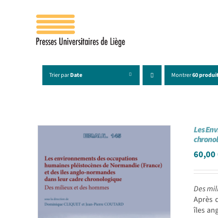
Passer
au
contenu
Trier par
Date
Montrer
60 produi
Les Env
chrono
60,00
Des mil
Après 
îles an