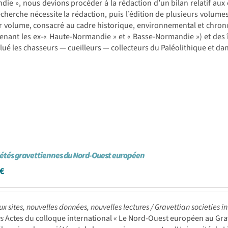
ie », nous devions procéder à la rédaction d’un bilan relatif aux 
echerche nécessite la rédaction, puis l’édition de plusieurs volumes
r volume, consacré au cadre historique, environnemental et chro
nant les ex-« Haute-Normandie » et « Basse-Normandie ») et des 
lué les chasseurs — cueilleurs — collecteurs du Paléolithique et 
iétés gravettiennes du Nord-Ouest européen
€
x sites, nouvelles données, nouvelles lectures /
Gravettian societies i
gs
Actes du colloque international « Le Nord-Ouest européen au Grave