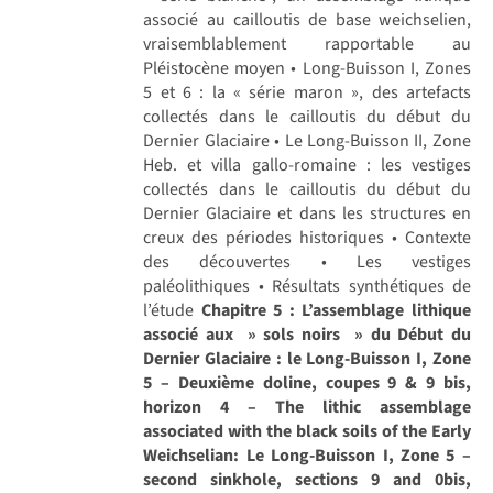
associé au cailloutis de base weichselien,
vraisemblablement rapportable au
Pléistocène moyen • Long-Buisson I, Zones
5 et 6 : la « série maron », des artefacts
collectés dans le cailloutis du début du
Dernier Glaciaire • Le Long-Buisson II, Zone
Heb. et villa gallo-romaine : les vestiges
collectés dans le cailloutis du début du
Dernier Glaciaire et dans les structures en
creux des périodes historiques • Contexte
des découvertes • Les vestiges
paléolithiques • Résultats synthétiques de
l’étude
Chapitre 5 : L’assemblage lithique
associé aux » sols noirs » du Début du
Dernier Glaciaire : le Long-Buisson I, Zone
5 – Deuxième doline, coupes 9 & 9 bis,
horizon 4 – The lithic assemblage
associated with the black soils of the Early
Weichselian: Le Long-Buisson I, Zone 5 –
second sinkhole, sections 9 and 0bis,