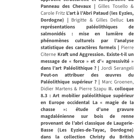
Panneau des Chevaux |
Gilles Tosello &
Carole Fritz
L’art à l’Abri Pataud (les Eyzies,
Dordogne) |
Brigitte & Gilles Delluc
Les
représentations paléolithiques de
salmonidés : mise en lumière de
phénomènes culturels par l’analyse
statistique des caractères formels |
Pierre
Citerne
Kraft und Aggression. Existe-t-il un
message de « force » et d’« agressivité »
dans l’art Paléolithique ? |
Jordi Serangeli
Peut-on attribuer des œuvres du
Paléolithique supérieur ? |
Marc Groenen,
Didier Martens & Pierre Szapu
II. colloque
8.3 : Art mobilier paléolithique supérieur
en Europe occidental
La « magie de la
chasse »: étude d’une gravure
magdalénienne sur bois de renne
provenant de l’abri classique de Laugerie-
Basse (Les Eyzies-de-Tayac, Dordogne)
dans la collection Christy du British