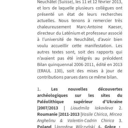
Neuchâtel (Suisse), les 11 et 12 février 2013,
et lors de laquelle plusieurs collègues ont
présenté un état de leurs recherches
actuelles. Nous tenons à remercier très
chaleureusement Marc-Antoine Kaeser,
directeur du Laténium et professeur associé
à l’université de Neuchâtel, d’avoir bien
voulu accueillir cette manifestation. Les
autres textes sont, soit des rapports qui
n’avaient pas été intégrés au précédent
Bilan quinquennal 2006-2011, édité en 2013
(ERAUL 130), soit des mises à jour de
contributions parues dans ce même bilan.
1.
Les nouvelles découvertes
archéologiques sur les sites du
Paléolithique supérieur d’Ukraine
|2007/2013
|
Lioudmila Iakovleva
2.
Roumanie |2011-2013
|
Vasile Chirica, Mircea
Anghelinu & Valentin-Codrin Chirica
3.
Poland
|
Jarosław Wilczyński
4
. Grèce :