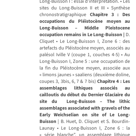
Long-Buisson I : essai d’interprétation. • Les
sites du Long-Buisson II et III • Synthèse
chronostratigraphique
Chapitre 3 : Des
occupations du Pléistocène moyen au
Long-Buisson – Middle Pleistocene
occupation remains in Le Long-Buisson |
D.
Cliquet • Le Long-Buisson I, Zone 6 : des
artefacts du Pléistocène moyen, associés au
palésol Iville V (coupe 1, couches 4-5) • Au
Long-Buisson I, Zone 5 : une occupation de
la fin du Pléistocène moyen, associée aux
« limons jaunes » saaliens (deuxième doline,
coupes 3, 3bis, 6, 7 & 7 bis)
Chapitre 4 : Les
assemblages lithiques associés au
cailloutis du début du Dernier Glaciaire du
site du Long-Buisson – The lithic
assemblages associated with gravels of the
Early Weichselian on site of Le Long-
Buisson
| B. Huet, D. Cliquet et S. Bourdin-
Launay • Le Long-Buisson I, Zone 6 : la
« série blanche”, un assemblage lithique