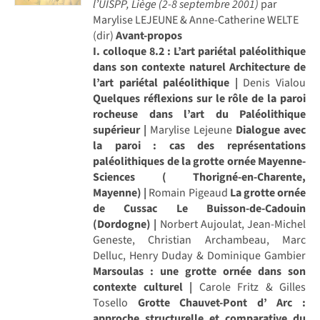
l’UISPP, Liège (2-8 septembre 2001)
par
Marylise LEJEUNE & Anne-Catherine WELTE
(dir)
Avant-propos
I. colloque 8.2 : L’art pariétal paléolithique
dans son contexte naturel
Architecture de
l’art pariétal paléolithique |
Denis Vialou
Quelques réflexions sur le rôle de la paroi
rocheuse dans l’art du Paléolithique
supérieur |
Marylise Lejeune
Dialogue avec
la paroi : cas des représentations
paléolithiques de la grotte ornée Mayenne-
Sciences ( Thorigné-en-Charente,
Mayenne) |
Romain Pigeaud
La grotte ornée
de Cussac Le Buisson-de-Cadouin
(Dordogne) |
Norbert Aujoulat, Jean-Michel
Geneste, Christian Archambeau, Marc
Delluc, Henry Duday & Dominique Gambier
Marsoulas : une grotte ornée dans son
contexte culturel |
Carole Fritz & Gilles
Tosello
Grotte Chauvet-Pont d’ Arc :
approche structurelle et comparative du