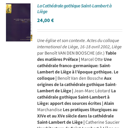
La Cathédrale gothique Saint-Lambert à
Achat en ligne
Liège
24,00
€
Panier WooCommerce
Une église et son contexte.
Actes du colloque
international de Liège, 16-18 avril 2002, Liège
par Benoît VAN DEN BOOSCHE (dir.)
Table
des matières
Préface |
Marcel Otte
Une
cathédrale franco-germanique: Saint-
Lambert de Liège à l’époque gothique. Le
colloque |
Benoît Van den Bossche
Aux
origines de la cathédrale gothique Saint-
Lambert de Liège |
Jean-Marc Léotard
La
cathédrale gothique Saint-Lambert à
Liège: apport des sources écrites | Alain
Marchandise
Les pratiques liturgiques au
XIVe et au XVe siècle dans la cathédrale
Saint-Lambert de Liège |
Catherine Saucier