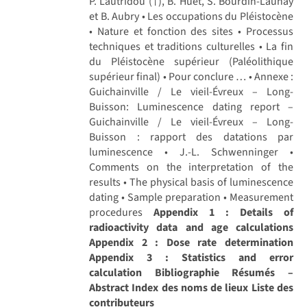
P. Lautridou (†), B. Huet, S. Bourdin-Launay
et B. Aubry • Les occupations du Pléistocène
• Nature et fonction des sites • Processus
techniques et traditions culturelles • La fin
du Pléistocène supérieur (Paléolithique
supérieur final) • Pour conclure … • Annexe :
Guichainville / Le vieil-Évreux – Long-
Buisson: Luminescence dating report –
Guichainville / Le vieil-Évreux – Long-
Buisson : rapport des datations par
luminescence • J.-L. Schwenninger •
Comments on the interpretation of the
results • The physical basis of luminescence
dating • Sample preparation • Measurement
procedures
Appendix 1 : Details of
radioactivity data and age calculations
Appendix 2 : Dose rate determination
Appendix 3 : Statistics and error
calculation
Bibliographie
Résumés –
Abstract
Index des noms de lieux
Liste des
contributeurs