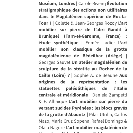
Muséum, Londres |
Carole Rivenq
Évolution
stratigraphique des actions non utilitaires
dans le Magdalénien supérieur de Roc-la-
Tour I |
Colette & Jean-Georges Rozoy
L’art
mobilier sur pierre de l’abri Gandil à
Bruniquel (Tarn-et-Garonne, France) :
étude synthétique |
Edmée Ladier
L’art
mobilier non classique de la grotte
magdalénienne de Bédeilhac (Ariège) |
Georges Sauvet
Un atelier magdalénien de
sculpture de la stéatite au Rocher de la
Caille (Loire) ? |
Sophie A. de Beaune
Aux
origines de la représentation : les
statuettes paléolithiques de l’Italie
centrale et méridionale |
Daniela Zampetti
& F. Alhaique
L’art mobilier sur pierre du
versant sud des Pyrénées : les blocs gravés
de la grotte d’Abauntz |
Pilar Utrilla, Carlos
Mazo, Maria Cruz Sopena, Rafael Domingo &
Olaia Nagore
L’art mobilier magdalénien de