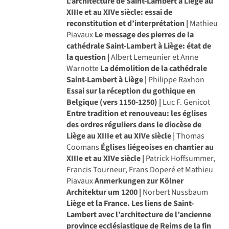
L’architecture de Saint-Lambert à Liège au
XIIIe et au XIVe siècle: essai de
reconstitution et d’interprétation |
Mathieu
Piavaux
Le message des pierres de la
cathédrale Saint-Lambert à Liège: état de
la question |
Albert Lemeunier et Anne
Warnotte
La démolition de la cathédrale
Saint-Lambert à Liège |
Philippe Raxhon
Essai sur la réception du gothique en
Belgique (vers 1150-1250) |
Luc F. Genicot
Entre tradition et renouveau: les églises
des ordres réguliers dans le diocèse de
Liège au XIIIe et au XIVe siècle
| Thomas
Coomans
Églises liégeoises en chantier au
XIIIe et au XIVe siècle |
Patrick Hoffsummer,
Francis Tourneur, Frans Doperé et Mathieu
Piavaux
Anmerkungen zur Kölner
Architektur um 1200 |
Norbert Nussbaum
Liège et la France. Les liens de Saint-
Lambert avec l’architecture de l’ancienne
province ecclésiastique de Reims de la fin