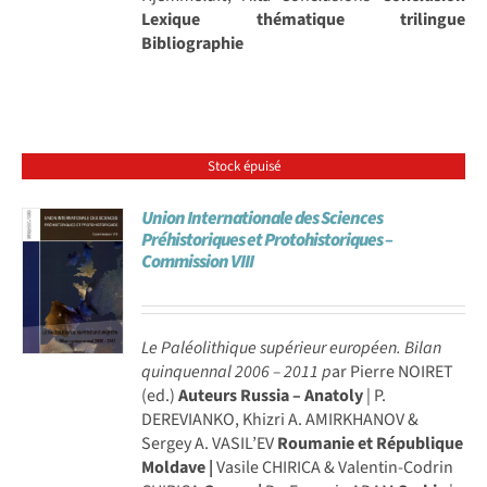
Lexique thématique trilingue
Bibliographie
Stock épuisé
Union Internationale des Sciences
Préhistoriques et Protohistoriques –
Commission VIII
Le Paléolithique supérieur européen. Bilan
quinquennal 2006 – 2011
p
ar Pierre NOIRET
(ed.)
Auteurs
Russia – Anatoly
| P.
DEREVIANKO, Khizri A. AMIRKHANOV &
Sergey A. VASIL’EV
Roumanie et République
Moldave |
Vasile CHIRICA & Valentin-Codrin