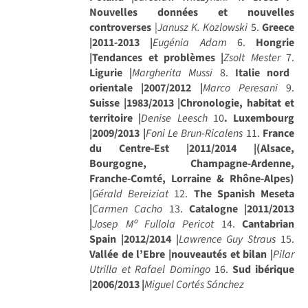
Nouvelles données et nouvelles
controverses
|
Janusz K. Kozlowski
5.
Greece
|2011-2013 |
Eugénia Adam
6.
Hongrie
|Tendances et problèmes |
Zsolt Mester
7.
Ligurie |
Margherita Mussi
8.
Italie nord
orientale |2007/2012 |
Marco Peresani
9.
Suisse |1983/2013 |Chronologie, habitat et
territoire |
Denise Leesch
10
. Luxembourg
|2009/2013 |
Foni Le Brun-Ricalens
11.
France
du Centre-Est |2011/2014 |(Alsace,
Bourgogne, Champagne-Ardenne,
Franche-Comté, Lorraine & Rhône-Alpes)
|
Gérald Bereiziat
12.
The Spanish Meseta
|
Carmen Cacho
13.
Catalogne |2011/2013
|
Josep Mª Fullola Pericot
14.
Cantabrian
Spain |2012/2014
|
Lawrence Guy Straus
15.
Vallée de l’Ebre |nouveautés et bilan |
Pilar
Utrilla et Rafael Domingo
16.
Sud ibérique
|2006/2013 |
Miguel Cortés Sánchez