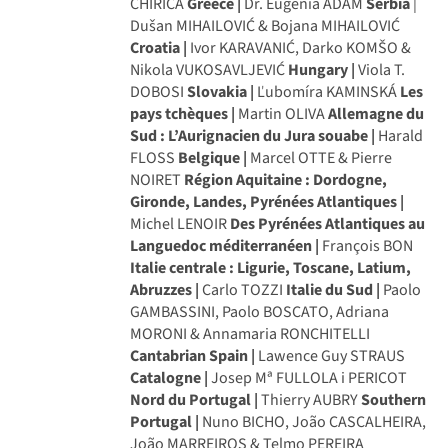
CHIRICA
Greece |
Dr. Eugenia ADAM
Serbia
|
Dušan MIHAILOVIĆ & Bojana MIHAILOVIĆ
Croatia |
Ivor KARAVANIĆ, Darko KOMŠO &
Nikola VUKOSAVLJEVIĆ
Hungary |
Viola T.
DOBOSI
Slovakia |
Ľubomíra KAMINSKÁ
Les
pays tchèques |
Martin OLIVA
Allemagne du
Sud : L’Aurignacien du Jura souabe |
Harald
FLOSS
Belgique |
Marcel OTTE & Pierre
NOIRET
Région Aquitaine : Dordogne,
Gironde, Landes, Pyrénées Atlantiques |
Michel LENOIR
Des Pyrénées Atlantiques au
Languedoc méditerranéen |
François BON
Italie centrale : Ligurie, Toscane, Latium,
Abruzzes |
Carlo TOZZI
Italie du Sud |
Paolo
GAMBASSINI, Paolo BOSCATO, Adriana
MORONI & Annamaria RONCHITELLI
Cantabrian Spain |
Lawence Guy STRAUS
Catalogne |
Josep Mª FULLOLA i PERICOT
Nord du Portugal |
Thierry AUBRY
Southern
Portugal |
Nuno BICHO, João CASCALHEIRA,
João MARREIROS & Telmo PEREIRA