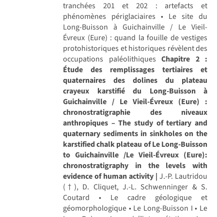
tranchées 201 et 202 : artefacts et
phénomènes périglaciaires • Le site du
Long-Buisson à Guichainville / Le Vieil-
Évreux (Eure) : quand la fouille de vestiges
protohistoriques et historiques révèlent des
occupations paléolithiques
Chapitre 2 :
Étude des remplissages tertiaires et
quaternaires des dolines du plateau
crayeux karstifié du Long-Buisson à
Guichainville / Le Vieil-Évreux (Eure) :
chronostratigraphie des niveaux
anthropiques – The study of tertiary and
quaternary sediments in sinkholes on the
karstified chalk plateau of Le Long-Buisson
to Guichainville /Le Vieil-Évreux (Eure):
chronostratigraphy in the levels with
evidence of human activity |
J.-P. Lautridou
(†), D. Cliquet, J.-L. Schwenninger & S.
Coutard • Le cadre géologique et
géomorphologique • Le Long-Buisson I • Le