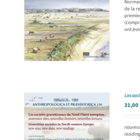
Normand
de la r
premie
(compre
ont évo
Les soc
31,00
nouveau
readin