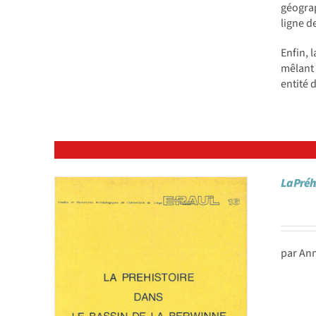
géogra
ligne d
Enfin, 
mêlant 
entité 
La Préh
par An