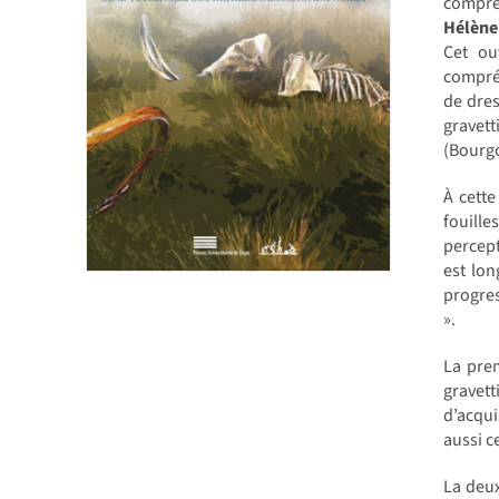
compréh
Hélène 
Cet ou
compréh
de dres
gravet
(Bourgo
À cette
fouille
percep
est lon
progres
».
La pre
gravet
d’acqui
aussi c
La deux