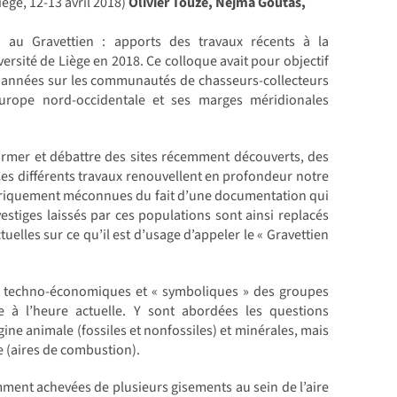
ège, 12-13 avril 2018)
Olivier Touzé, Nejma Goutas,
n au Gravettien : apports des travaux récents à la
rsité de Liège en 2018. Ce colloque avait pour objectif
s années sur les communautés de chasseurs-collecteurs
Europe nord-occidentale et ses marges méridionales
nformer et débattre des sites récemment découverts, des
 Ces différents travaux renouvellent en profondeur notre
oriquement méconnues du fait d’une documentation qui
vestiges laissés par ces populations sont ainsi replacés
elles sur ce qu’il est d’usage d’appeler le « Gravettien
ts techno-économiques et « symboliques » des groupes
e à l’heure actuelle. Y sont abordées les questions
gine animale (fossiles et nonfossiles) et minérales, mais
 (aires de combustion).
mment achevées de plusieurs gisements au sein de l’aire