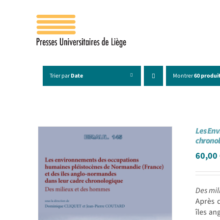
Passer
au
contenu
Trier par
Date
Montrer
60 produi
Les Env
chrono
60,00
Des mil
Après 
îles an