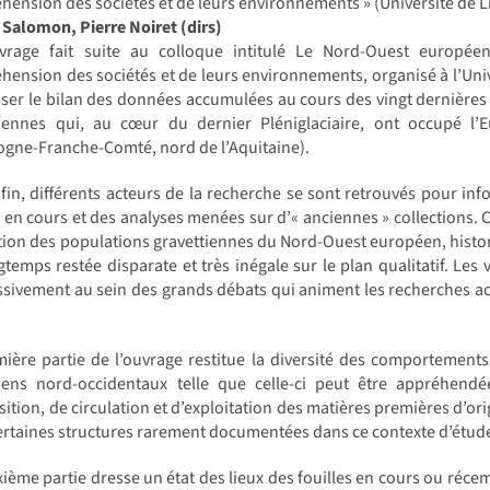
ension des sociétés et de leurs environnements » (Université de Li
Salomon, Pierre Noiret (dirs)
vrage fait suite au colloque intitulé Le Nord-Ouest europée
ension des sociétés et de leurs environnements, organisé à l’Unive
ser le bilan des données accumulées au cours des vingt dernière
tiennes qui, au cœur du dernier Pléniglaciaire, ont occupé l’
gne-Franche-Comté, nord de l’Aquitaine).
 fin, différents acteurs de la recherche se sont retrouvés pour i
s en cours et des analyses menées sur d’« anciennes » collections.
tion des populations gravettiennes du Nord-Ouest européen, hist
gtemps restée disparate et très inégale sur le plan qualitatif. Les 
sivement au sein des grands débats qui animent les recherches actu
mière partie de l’ouvrage restitue la diversité des comportemen
tiens nord-occidentaux telle que celle-ci peut être appréhendé
sition, de circulation et d’exploitation des matières premières d’ori
ertaines structures rarement documentées dans ce contexte d’étude
ième partie dresse un état des lieux des fouilles en cours ou réce