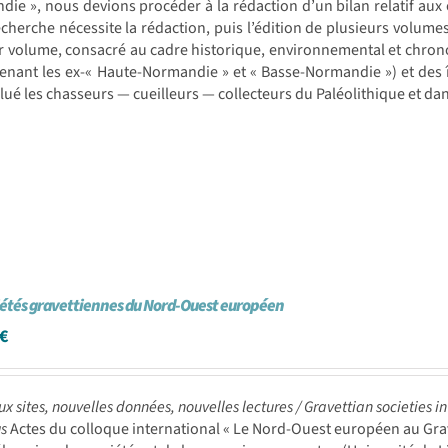
ie », nous devions procéder à la rédaction d’un bilan relatif aux 
echerche nécessite la rédaction, puis l’édition de plusieurs volumes
r volume, consacré au cadre historique, environnemental et chro
nant les ex-« Haute-Normandie » et « Basse-Normandie ») et des 
lué les chasseurs — cueilleurs — collecteurs du Paléolithique et 
iétés gravettiennes du Nord-Ouest européen
€
x sites, nouvelles données, nouvelles lectures /
Gravettian societies i
gs
Actes du colloque international « Le Nord-Ouest européen au Grave