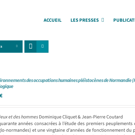
ACCUEIL
LES PRESSES
PUBLICAT
ts
ironnements des occupations humaines pléistocènes de Normandie (Fr
logique
€
ieux et des hommes
Dominique Cliquet & Jean-Pierre Coutard
quarante années consacrées à l’étude des premiers peuplements
glo-normandes) et une vingtaine d’années de fonctionnement du p