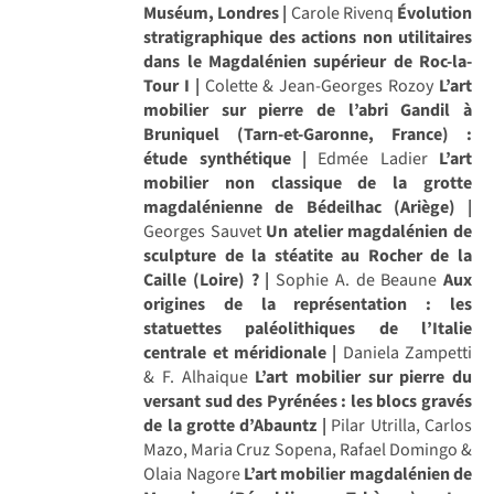
Muséum, Londres |
Carole Rivenq
Évolution
stratigraphique des actions non utilitaires
dans le Magdalénien supérieur de Roc-la-
Tour I |
Colette & Jean-Georges Rozoy
L’art
mobilier sur pierre de l’abri Gandil à
Bruniquel (Tarn-et-Garonne, France) :
étude synthétique |
Edmée Ladier
L’art
mobilier non classique de la grotte
magdalénienne de Bédeilhac (Ariège) |
Georges Sauvet
Un atelier magdalénien de
sculpture de la stéatite au Rocher de la
Caille (Loire) ? |
Sophie A. de Beaune
Aux
origines de la représentation : les
statuettes paléolithiques de l’Italie
centrale et méridionale |
Daniela Zampetti
& F. Alhaique
L’art mobilier sur pierre du
versant sud des Pyrénées : les blocs gravés
de la grotte d’Abauntz |
Pilar Utrilla, Carlos
Mazo, Maria Cruz Sopena, Rafael Domingo &
Olaia Nagore
L’art mobilier magdalénien de