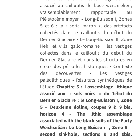
associé au cailloutis de base weichselien,
vraisemblablement rapportable au
Pléistocène moyen • Long-Buisson I, Zones
5 et 6 : la « série maron », des artefacts
collectés dans le cailloutis du début du
Dernier Glaciaire • Le Long-Buisson II, Zone
Heb. et villa gallo-romaine : les vestiges
collectés dans le cailloutis du début du
Dernier Glaciaire et dans les structures en
creux des périodes historiques • Contexte
des découvertes • Les vestiges
paléolithiques • Résultats synthétiques de
l’étude
Chapitre 5 : L’assemblage lithique
associé aux » sols noirs » du Début du
Dernier Glaciaire : le Long-Buisson I, Zone
5 – Deuxième doline, coupes 9 & 9 bis,
horizon 4 – The lithic assemblage
associated with the black soils of the Early
Weichselian: Le Long-Buisson I, Zone 5 –
second sinkhole, sections 9 and 0bis,