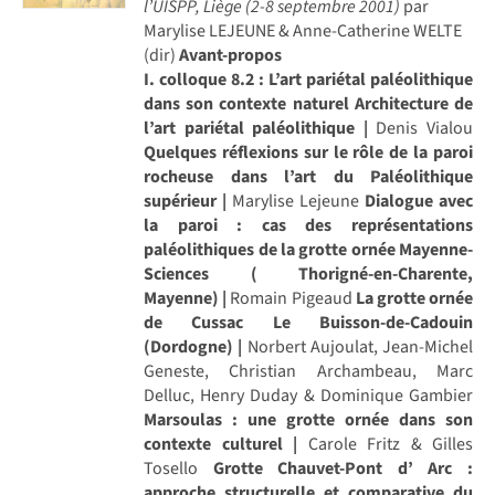
l’UISPP, Liège (2-8 septembre 2001)
par
Marylise LEJEUNE & Anne-Catherine WELTE
(dir)
Avant-propos
I. colloque 8.2 : L’art pariétal paléolithique
dans son contexte naturel
Architecture de
l’art pariétal paléolithique |
Denis Vialou
Quelques réflexions sur le rôle de la paroi
rocheuse dans l’art du Paléolithique
supérieur |
Marylise Lejeune
Dialogue avec
la paroi : cas des représentations
paléolithiques de la grotte ornée Mayenne-
Sciences ( Thorigné-en-Charente,
Mayenne) |
Romain Pigeaud
La grotte ornée
de Cussac Le Buisson-de-Cadouin
(Dordogne) |
Norbert Aujoulat, Jean-Michel
Geneste, Christian Archambeau, Marc
Delluc, Henry Duday & Dominique Gambier
Marsoulas : une grotte ornée dans son
contexte culturel |
Carole Fritz & Gilles
Tosello
Grotte Chauvet-Pont d’ Arc :
approche structurelle et comparative du