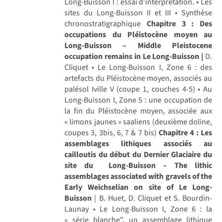
Long-Buisson I : essai d’interprétation. • Les
sites du Long-Buisson II et III • Synthèse
chronostratigraphique
Chapitre 3 : Des
occupations du Pléistocène moyen au
Long-Buisson – Middle Pleistocene
occupation remains in Le Long-Buisson |
D.
Cliquet • Le Long-Buisson I, Zone 6 : des
artefacts du Pléistocène moyen, associés au
palésol Iville V (coupe 1, couches 4-5) • Au
Long-Buisson I, Zone 5 : une occupation de
la fin du Pléistocène moyen, associée aux
« limons jaunes » saaliens (deuxième doline,
coupes 3, 3bis, 6, 7 & 7 bis)
Chapitre 4 : Les
assemblages lithiques associés au
cailloutis du début du Dernier Glaciaire du
site du Long-Buisson – The lithic
assemblages associated with gravels of the
Early Weichselian on site of Le Long-
Buisson
| B. Huet, D. Cliquet et S. Bourdin-
Launay • Le Long-Buisson I, Zone 6 : la
« série blanche”, un assemblage lithique