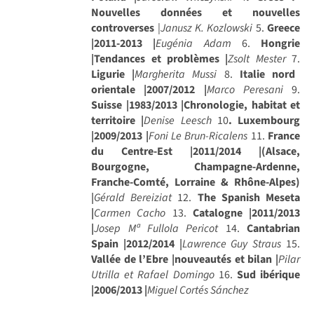
Nouvelles données et nouvelles
controverses
|
Janusz K. Kozlowski
5.
Greece
|2011-2013 |
Eugénia Adam
6.
Hongrie
|Tendances et problèmes |
Zsolt Mester
7.
Ligurie |
Margherita Mussi
8.
Italie nord
orientale |2007/2012 |
Marco Peresani
9.
Suisse |1983/2013 |Chronologie, habitat et
territoire |
Denise Leesch
10
. Luxembourg
|2009/2013 |
Foni Le Brun-Ricalens
11.
France
du Centre-Est |2011/2014 |(Alsace,
Bourgogne, Champagne-Ardenne,
Franche-Comté, Lorraine & Rhône-Alpes)
|
Gérald Bereiziat
12.
The Spanish Meseta
|
Carmen Cacho
13.
Catalogne |2011/2013
|
Josep Mª Fullola Pericot
14.
Cantabrian
Spain |2012/2014
|
Lawrence Guy Straus
15.
Vallée de l’Ebre |nouveautés et bilan |
Pilar
Utrilla et Rafael Domingo
16.
Sud ibérique
|2006/2013 |
Miguel Cortés Sánchez