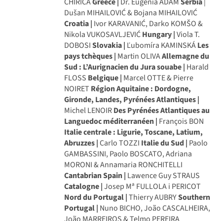
CHIRICA
Greece |
Dr. Eugenia ADAM
Serbia
|
Dušan MIHAILOVIĆ & Bojana MIHAILOVIĆ
Croatia |
Ivor KARAVANIĆ, Darko KOMŠO &
Nikola VUKOSAVLJEVIĆ
Hungary |
Viola T.
DOBOSI
Slovakia |
Ľubomíra KAMINSKÁ
Les
pays tchèques |
Martin OLIVA
Allemagne du
Sud : L’Aurignacien du Jura souabe |
Harald
FLOSS
Belgique |
Marcel OTTE & Pierre
NOIRET
Région Aquitaine : Dordogne,
Gironde, Landes, Pyrénées Atlantiques |
Michel LENOIR
Des Pyrénées Atlantiques au
Languedoc méditerranéen |
François BON
Italie centrale : Ligurie, Toscane, Latium,
Abruzzes |
Carlo TOZZI
Italie du Sud |
Paolo
GAMBASSINI, Paolo BOSCATO, Adriana
MORONI & Annamaria RONCHITELLI
Cantabrian Spain |
Lawence Guy STRAUS
Catalogne |
Josep Mª FULLOLA i PERICOT
Nord du Portugal |
Thierry AUBRY
Southern
Portugal |
Nuno BICHO, João CASCALHEIRA,
João MARREIROS & Telmo PEREIRA