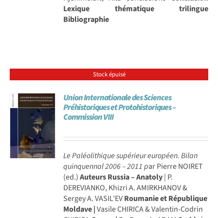
Lexique thématique trilingue
Bibliographie
Stock épuisé
Union Internationale des Sciences
Préhistoriques et Protohistoriques –
Commission VIII
Le Paléolithique supérieur européen. Bilan
quinquennal 2006 – 2011
p
ar Pierre NOIRET
(ed.)
Auteurs
Russia – Anatoly
| P.
DEREVIANKO, Khizri A. AMIRKHANOV &
Sergey A. VASIL’EV
Roumanie et République
Moldave |
Vasile CHIRICA & Valentin-Codrin