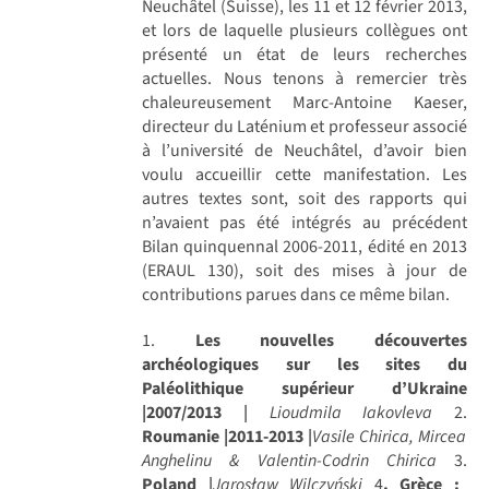
Neuchâtel (Suisse), les 11 et 12 février 2013,
et lors de laquelle plusieurs collègues ont
présenté un état de leurs recherches
actuelles. Nous tenons à remercier très
chaleureusement Marc-Antoine Kaeser,
directeur du Laténium et professeur associé
à l’université de Neuchâtel, d’avoir bien
voulu accueillir cette manifestation. Les
autres textes sont, soit des rapports qui
n’avaient pas été intégrés au précédent
Bilan quinquennal 2006-2011, édité en 2013
(ERAUL 130), soit des mises à jour de
contributions parues dans ce même bilan.
1.
Les nouvelles découvertes
archéologiques sur les sites du
Paléolithique supérieur d’Ukraine
|2007/2013
|
Lioudmila Iakovleva
2.
Roumanie |2011-2013
|
Vasile Chirica, Mircea
Anghelinu & Valentin-Codrin Chirica
3.
Poland
|
Jarosław Wilczyński
4
. Grèce :