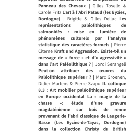
Panneau des Chevaux |
Gilles Tosello &
Carole Fritz
L’art à l’Abri Pataud (les Eyzies,
Dordogne) |
Brigitte & Gilles Delluc
Les
représentations paléolithiques de
salmonidés : mise en lumière de
phénomènes culturels par l’analyse
statistique des caractères formels |
Pierre
Citerne
Kraft und Aggression. Existe-t-il un
message de « force » et d’« agressivité »
dans l’art Paléolithique ? |
Jordi Serangeli
Peut-on attribuer des œuvres du
Paléolithique supérieur ? |
Marc Groenen,
Didier Martens & Pierre Szapu
II. colloque
8.3 : Art mobilier paléolithique supérieur
en Europe occidental
La « magie de la
chasse »: étude d’une gravure
magdalénienne sur bois de renne
provenant de l’abri classique de Laugerie-
Basse (Les Eyzies-de-Tayac, Dordogne)
dans la collection Christy du British