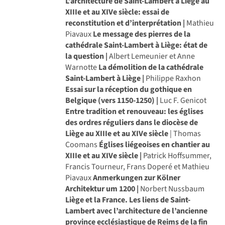
L’architecture de Saint-Lambert à Liège au
XIIIe et au XIVe siècle: essai de
reconstitution et d’interprétation |
Mathieu
Piavaux
Le message des pierres de la
cathédrale Saint-Lambert à Liège: état de
la question |
Albert Lemeunier et Anne
Warnotte
La démolition de la cathédrale
Saint-Lambert à Liège |
Philippe Raxhon
Essai sur la réception du gothique en
Belgique (vers 1150-1250) |
Luc F. Genicot
Entre tradition et renouveau: les églises
des ordres réguliers dans le diocèse de
Liège au XIIIe et au XIVe siècle
| Thomas
Coomans
Églises liégeoises en chantier au
XIIIe et au XIVe siècle |
Patrick Hoffsummer,
Francis Tourneur, Frans Doperé et Mathieu
Piavaux
Anmerkungen zur Kölner
Architektur um 1200 |
Norbert Nussbaum
Liège et la France. Les liens de Saint-
Lambert avec l’architecture de l’ancienne
province ecclésiastique de Reims de la fin