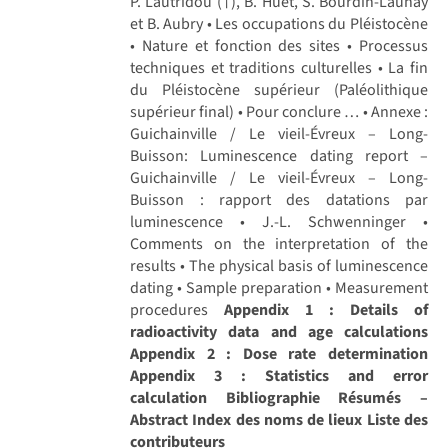
P. Lautridou (†), B. Huet, S. Bourdin-Launay
et B. Aubry • Les occupations du Pléistocène
• Nature et fonction des sites • Processus
techniques et traditions culturelles • La fin
du Pléistocène supérieur (Paléolithique
supérieur final) • Pour conclure … • Annexe :
Guichainville / Le vieil-Évreux – Long-
Buisson: Luminescence dating report –
Guichainville / Le vieil-Évreux – Long-
Buisson : rapport des datations par
luminescence • J.-L. Schwenninger •
Comments on the interpretation of the
results • The physical basis of luminescence
dating • Sample preparation • Measurement
procedures
Appendix 1 : Details of
radioactivity data and age calculations
Appendix 2 : Dose rate determination
Appendix 3 : Statistics and error
calculation
Bibliographie
Résumés –
Abstract
Index des noms de lieux
Liste des
contributeurs