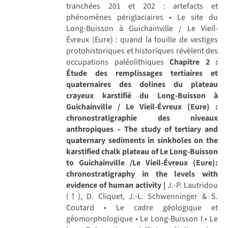
tranchées 201 et 202 : artefacts et
phénomènes périglaciaires • Le site du
Long-Buisson à Guichainville / Le Vieil-
Évreux (Eure) : quand la fouille de vestiges
protohistoriques et historiques révèlent des
occupations paléolithiques
Chapitre 2 :
Étude des remplissages tertiaires et
quaternaires des dolines du plateau
crayeux karstifié du Long-Buisson à
Guichainville / Le Vieil-Évreux (Eure) :
chronostratigraphie des niveaux
anthropiques – The study of tertiary and
quaternary sediments in sinkholes on the
karstified chalk plateau of Le Long-Buisson
to Guichainville /Le Vieil-Évreux (Eure):
chronostratigraphy in the levels with
evidence of human activity |
J.-P. Lautridou
(†), D. Cliquet, J.-L. Schwenninger & S.
Coutard • Le cadre géologique et
géomorphologique • Le Long-Buisson I • Le