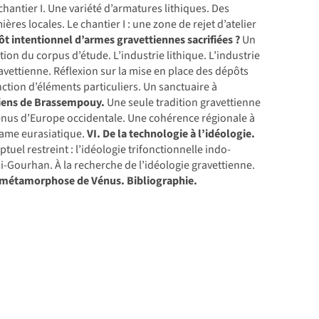
hantier I. Une variété d’armatures lithiques. Des
res locales. Le chantier I : une zone de rejet d’atelier
pôt intentionnel d’armes gravettiennes sacrifiées ?
Un
tion du corpus d’étude. L’industrie lithique. L’industrie
vettienne. Réflexion sur la mise en place des dépôts
ction d’éléments particuliers. Un sanctuaire à
ttiens de Brassempouy.
Une seule tradition gravettienne
énus d’Europe occidentale. Une cohérence régionale à
trame eurasiatique.
VI. De la technologie à l’idéologie.
uel restreint : l’idéologie trifonctionnelle indo-
i-Gourhan. À la recherche de l’idéologie gravettienne.
a métamorphose de Vénus.
Bibliographie.