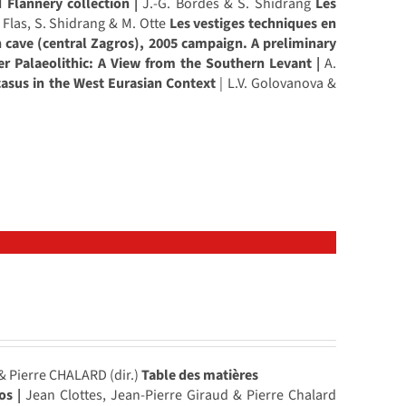
 Flannery collection |
J.-G. Bordes & S. Shidrang
Les
 Flas, S. Shidrang & M. Otte
Les vestiges techniques en
 cave (central Zagros), 2005 campaign. A preliminary
er Palaeolithic: A View from the Southern Levant |
A.
casus in the West Eurasian Context
| L.V. Golovanova &
 Pierre CHALARD (dir.)
Table des matières
os |
Jean Clottes, Jean-Pierre Giraud & Pierre Chalard