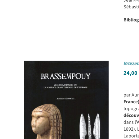
Jean-M
Sébasti
Biblio
Brasse
24,00
par Au
France)
topogra
découve
dans l’
1892). 
Laporte