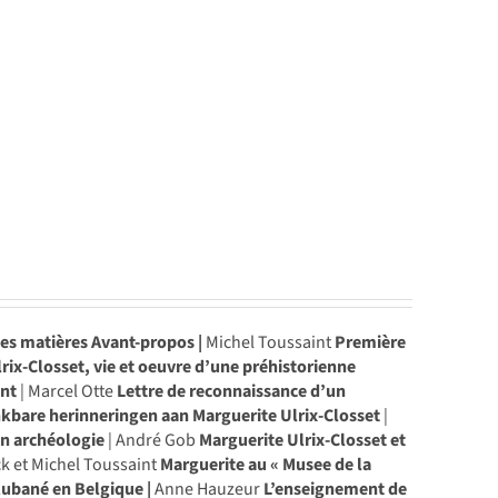
des matières
Avant-propos |
Michel Toussaint
Première
rix-Closset, vie et oeuvre d’une préhistorienne
ent
| Marcel Otte
Lettre de reconnaissance d’un
kbare herinneringen aan Marguerite Ulrix-Closset
|
en archéologie
| André Gob
Marguerite Ulrix-Closset et
ck et Michel Toussaint
Marguerite au « Musee de la
Rubané en Belgique |
Anne Hauzeur
L’enseignement de