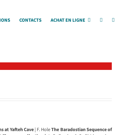
IONS
CONTACTS
ACHAT EN LIGNE
s at Yafteh Cave
| F. Hole
The Baradostian Sequence of