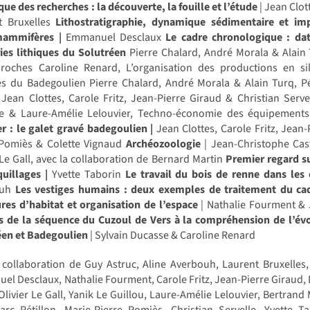
que des recherches : la découverte, la fouille et l’étude
| Jean Clot
t Bruxelles
Lithostratigraphie, dynamique sédimentaire et imp
ammifères |
Emmanuel Desclaux
Le cadre chronologique : dat
ries lithiques du Solutréen
Pierre Chalard, André Morala & Alain 
 roches Caroline Renard, L’organisation des productions en si
es du Badegoulien Pierre Chalard, André Morala & Alain Turq, Pét
Jean Clottes, Carole Fritz, Jean-Pierre Giraud & Christian Servel
e & Laure-Amélie Lelouvier, Techno-économie des équipements
r : le galet gravé badegoulien |
Jean Clottes, Carole Fritz, Jean-
 Pomiès & Colette Vignaud
Archéozoologie
| Jean-Christophe Cas
 Le Gall, avec la collaboration de Bernard Martin
Premier regard s
uillages |
Yvette Taborin
Le travail du bois de renne dans les
ouh
Les vestiges humains : deux exemples de traitement du ca
res d’habitat et organisation de l’espace
| Nathalie Fourment & 
s de la séquence du Cuzoul de Vers à la compréhension de l’é
éen et Badegoulien
| Sylvain Ducasse & Caroline Renard
 collaboration de Guy Astruc, Aline Averbouh, Laurent Bruxelles,
l Desclaux, Nathalie Fourment, Carole Fritz, Jean-Pierre Giraud
Olivier Le Gall, Yanik Le Guillou, Laure-Amélie Lelouvier, Bertrand