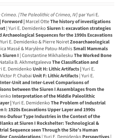
in Crimea.
[The Paleolithic of Crimea, IV]
par Yuri E.
| Foreword |
Marcel Otte
The history of investigations
ext
| Yuri E. Demidenko
Siuren I: excavation strategies
nd Archaeological Sequences for the 1990s Excavations
 Yuri E. Demidenko & Pierre Noiret
Zooarchaeological
sica Massé & Marylène Patou-Mathis
Small Mammals
 Siuren I
| Constantine Mikhailesku
The Worked Bone
 Natalia B. Akhmetgaleeva
The Classification and
ri E. Demidenko
Unit H: Lithic Artifacts |
Yuri E.
Victor P. Chabai
Unit F: Lithic Artifacts
| Yuri E.
o
Inter-Unit and Inter-Level Comparisons of
sons between the Siuren I Assemblages from the
idenko
Interpretation of the Middle Paleolithic
ayer |
Yuri E. Demidenko
The Problem of Industrial
ren I: 1920s Excavations Upper Layer and 1990s
ms-Dufour Type Industries in the Context of the
lanks at Siuren I Rockshelter: Technological &
strial Sequence seen Through the Site’s Human
ing Considerations
| Yuri E. Demidenko
Perspectives
|