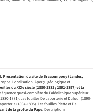
aborin, Alain Turq, Hélène Valladas, Colette Vignaud,
I. Présentation du site de Brassempouy (Landes,
ropos. Localisation. Aperçu géologique et
fouilles du XIXe siècle (1880-1881 ; 1891-1897) et la
e séquence quasi-complète du Paléolithique supérieur
(1880-1881). Les fouilles De Laporterie et Dufour (1890-
aporterie (1894-1895). Les fouilles Piette et De
 avant de la grotte du Pape.
Descriptions