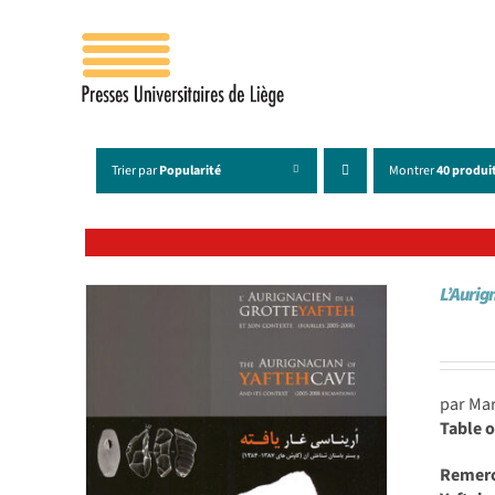
Passer
au
contenu
Trier par
Popularité
Montrer
40 produi
L’Aurig
par Ma
Table o
Remer