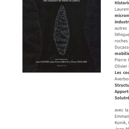
Histori
Lauren
microm
indust
autres
lithiqu
roches 
Ducass
mobilie
Pierre
Olivier
Les coq
Averb
Structu
Apport
Solutr
avec la
Emmanue
Konik, 