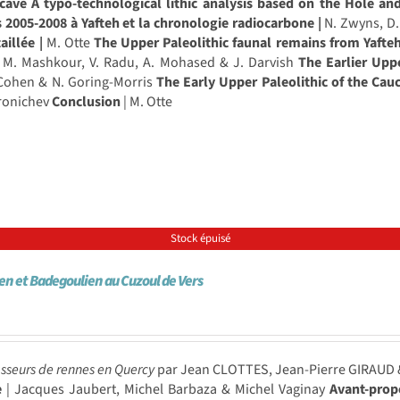
cave A typo-technological lithic analysis based on the Hole and
s 2005-2008 à Yafteh et la chronologie radiocarbone |
N. Zwyns, D.
aillée |
M. Otte
The Upper Paleolithic faunal remains from Yafteh
M. Mashkour, V. Radu, A. Mohased & J. Darvish
The Earlier Upp
-Cohen & N. Goring-Morris
The Early Upper Paleolithic of the Cau
oronichev
Conclusion
| M. Otte
Stock épuisé
en et Badegoulien au Cuzoul de Vers
sseurs de rennes en Quercy
par Jean CLOTTES, Jean-Pierre GIRAUD &
e
| Jacques Jaubert, Michel Barbaza & Michel Vaginay
Avant-prop