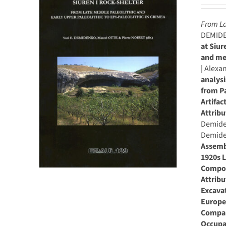
From La
DEMIDE
at Siur
and me
| Alexa
analysi
from Pa
Artifac
Attribu
Demide
Demide
Assembl
1920s L
Compone
Attribu
Excavat
Europe
Compar
Occupa