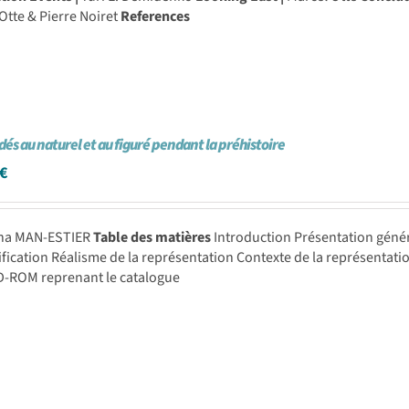
Otte & Pierre Noiret
References
idés au naturel et au figuré pendant la préhistoire
€
ena MAN-ESTIER
Table des matières
Introduction Présentation généra
ification Réalisme de la représentation Contexte de la représenta
D-ROM reprenant le catalogue