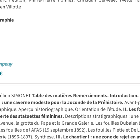
arc Pétillon, Marie-Pierre Pomiès, Christian Servelle, Yvette T
en Villotte
graphie
mpouy
€
rélien SIMONET
Table des matières
Remerciements.
Introduction.
 : une caverne modeste pour la Joconde de la Préhistoire.
Avant-p
phique. Aperçu historiographique. Orientation de l’étude.
II. Les 
rte des statuettes féminines.
Descriptions stratigraphiques : un
Avenue, la grotte du Pape et la Grande Galerie. Les fouilles Dubalen 
Les fouilles de l’AFAS (19 septembre 1892). Les fouilles Piette et De L
rie (1896-1897). Synthèse.
III. Le chantier I : une zone de rejet en