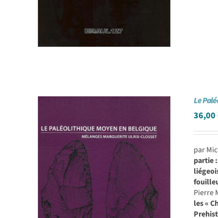
Le Palé
36,00
par Mi
partie
liégeoi
fouille
Pierre
les « C
Prehist