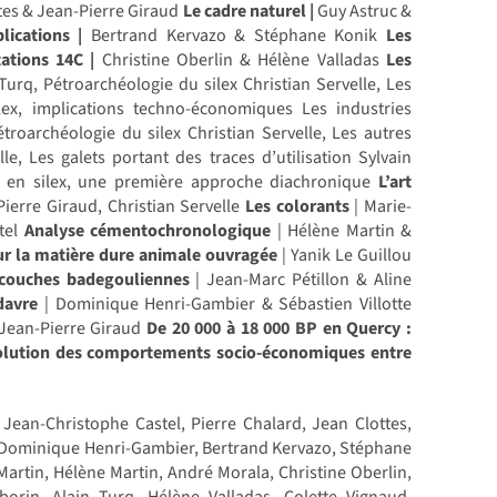
tes & Jean-Pierre Giraud
Le cadre naturel |
Guy Astruc &
lications |
Bertrand Kervazo & Stéphane Konik
Les
ations 14C |
Christine Oberlin & Hélène Valladas
Les
Turq, Pétroarchéologie du silex Christian Servelle, Les
lex, implications techno-économiques Les industries
roarchéologie du silex Christian Servelle, Les autres
le, Les galets portant des traces d’utilisation Sylvain
 en silex, une première approche diachronique
L’art
Pierre Giraud, Christian Servelle
Les colorants
| Marie-
tel
Analyse cémentochronologique
| Hélène Martin &
ur la matière dure animale ouvragée
| Yanik Le Guillou
 couches badegouliennes
| Jean-Marc Pétillon & Aline
davre
| Dominique Henri-Gambier & Sébastien Villotte
Jean-Pierre Giraud
De 20 000 à 18 000 BP en Quercy :
volution des comportements socio-économiques entre
 Jean-Christophe Castel, Pierre Chalard, Jean Clottes,
, Dominique Henri-Gambier, Bertrand Kervazo, Stéphane
 Martin, Hélène Martin, André Morala, Christine Oberlin,