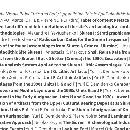
te Middle Paleolithic and Early Upper Paleolithic to Epi-Paleolithic 
NKO, Marcel OTTE & Pierre NOIRET (dirs)
Table of content
Préface 
en I and different interpretations of the site’s archaeological cont
thodologies
| Alexandre I. Yevtushenko†
Siuren I: Stratigraphic a
ndre I. Yevtushenko†
Radiocarbon Dates for the Siuren I sequence
|
s of the faunal assemblages from Siuren I, Crimea (Ukraine)
| Jes
leolithic Site Siuren I
| Anastasia K. Markova
Snail Fauna Data from
ts from the Siuren I Rock-Shelter (Crimea): the 1990s Excavation
|
te Analysis System Applied to the Siuren I Lithic Assemblages |
Yu
nko & Victor P. Chabai
Unit G: Lithic Artifacts |
Yuri E. Demidenko & 
nko & Victor P. Chabai
Unit E-A: Lithic Artifacts |
Yuri E. Demidenk
ages from the 1990s Units H, G and F |
Yuri E. Demidenko
Compari
ower and Middle Layers and the 1990s Units G and F
| Yuri E. Dem
nt in the Early Aurignacian Units H and G and the 1920s Lower L
tion of Artifacts from the Upper Cultural Bearing Deposits at Siu
ions Units E-A
| Yuri E. Demidenko
The Siuren-I Aurignacian of Kre
an Aurignacian
| Yuri E. Demidenko & Pierre Noiret
Small Laminar B
ative Approach |
Nicolas Zwyns
The Siuren I Archaeological Indu
tion Events |
Yuri E. Demidenko
Looking East |
Marcel Otte
Conclud