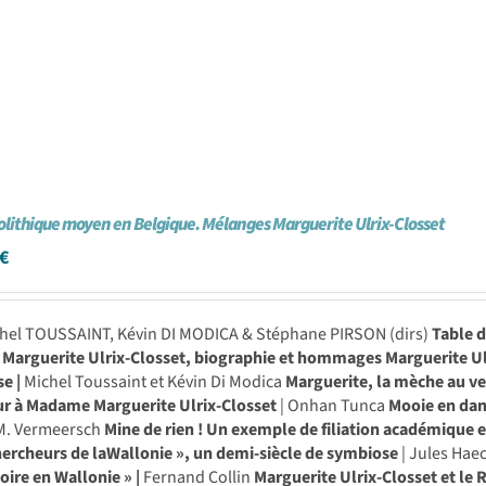
olithique moyen en Belgique. Mélanges Marguerite Ulrix-Closset
€
chel TOUSSAINT, Kévin DI MODICA & Stéphane PIRSON (dirs)
Table 
: Marguerite Ulrix-Closset, biographie et hommages
Marguerite Ul
se |
Michel Toussaint et Kévin Di Modica
Marguerite, la mèche au v
ur à Madame Marguerite Ulrix-Closset
| Onhan Tunca
Mooie en dan
 M. Vermeersch
Mine de rien ! Un exemple de filiation académique 
hercheurs de laWallonie », un demi-siècle de symbiose
| Jules Hae
oire en Wallonie » |
Fernand Collin
Marguerite Ulrix-Closset et le 