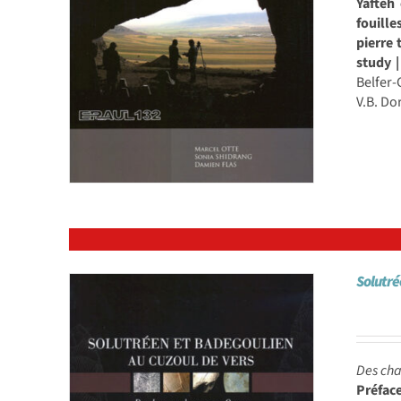
Yafteh 
fouille
pierre t
study |
Belfer
V.B. D
Solutré
Des cha
Préfac