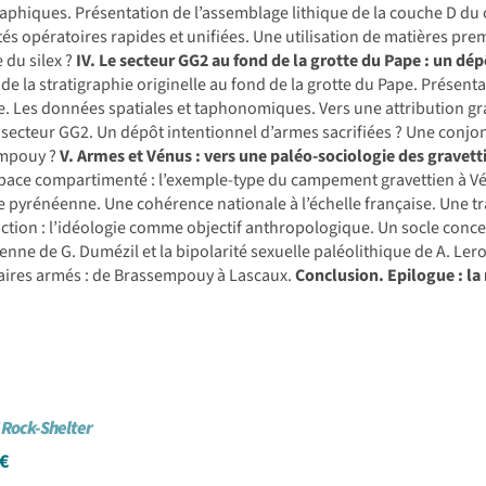
raphiques. Présentation de l’assemblage lithique de la couche D du c
és opératoires rapides et unifiées. Une utilisation de matières premiè
e du silex ?
IV. Le secteur GG2 au fond de la grotte du Pape : un dé
de la stratigraphie originelle au fond de la grotte du Pape. Présenta
. Les données spatiales et taphonomiques. Vers une attribution gra
 secteur GG2. Un dépôt intentionnel d’armes sacrifiées ? Une conjon
mpouy ?
V. Armes et Vénus : vers une paléo-sociologie des grave
pace compartimenté : l’exemple-type du campement gravettien à V
le pyrénéenne. Une cohérence nationale à l’échelle française. Une 
ction : l’idéologie comme objectif anthropologique. Un socle concept
nne de G. Dumézil et la bipolarité sexuelle paléolithique de A. Lero
aires armés : de Brassempouy à Lascaux.
Conclusion.
Epilogue : l
I Rock-Shelter
€