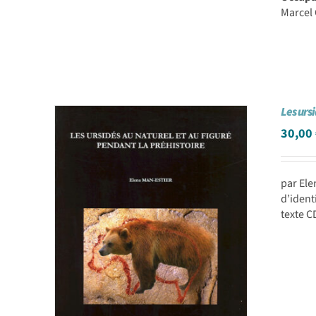
Marcel 
Les urs
30,00
par El
d’ident
texte C