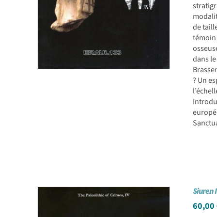
stratig
modalit
de taill
témoin 
osseuse
dans le
Brasse
? Un es
l’échel
Introdu
europée
Sanctu
Siuren 
60,00