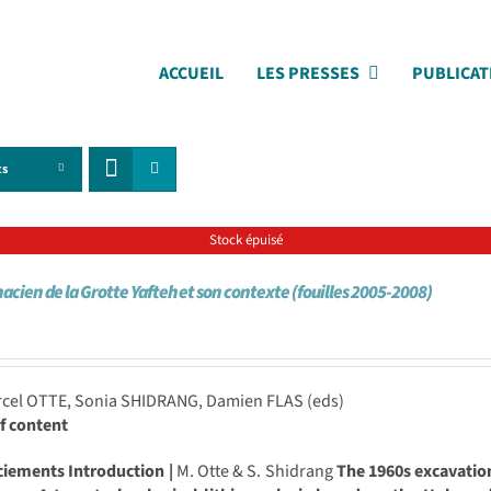
ACCUEIL
LES PRESSES
PUBLICAT
ts
Stock épuisé
nacien de la Grotte Yafteh et son contexte (fouilles 2005-2008)
rcel OTTE, Sonia SHIDRANG, Damien FLAS (eds)
f content
ciements
Introduction |
M. Otte & S. Shidrang
The 1960s excavation