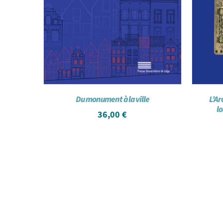
Du monument à la ville
L’Ar
lo
36,00
€