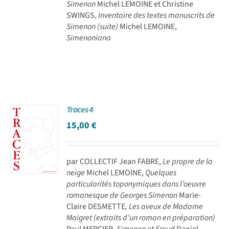
Simenon
Michel LEMOINE et Christine
SWINGS,
Inventaire des textes manuscrits de
Simenon (suite)
Michel LEMOINE,
Simenoniana
Traces 4
15,00
€
par COLLECTIF Jean FABRE,
Le propre de la
neige
Michel LEMOINE,
Quelques
particularités toponymiques dans l’oeuvre
romanesque de Georges Simenon
Marie-
Claire DESMETTE
, Les aveux de Madame
Maigret (extraits d’un roman en préparation)
Paul MERCIER,
Simenon et Freud
Daniel