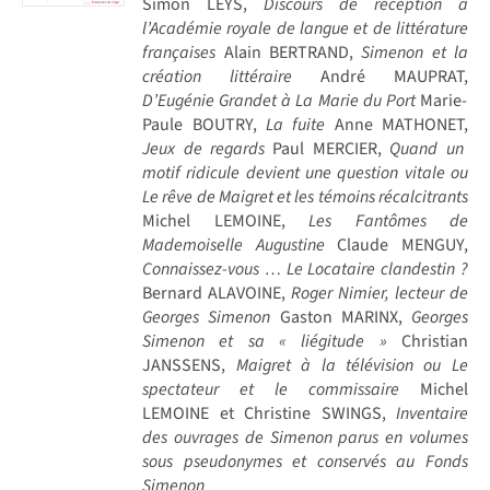
Simon LEYS,
Discours de réception à
l’Académie royale de langue et de littérature
françaises
Alain BERTRAND,
Simenon et la
création littéraire
André MAUPRAT,
D’Eugénie Grandet à La Marie du Port
Marie-
Paule BOUTRY,
La fuite
Anne MATHONET,
Jeux de regards
Paul MERCIER,
Quand un
motif ridicule devient une question vitale ou
Le rêve de Maigret et les témoins récalcitrants
Michel LEMOINE,
Les Fantômes de
Mademoiselle Augustine
Claude MENGUY,
Connaissez-vous … Le Locataire clandestin ?
Bernard ALAVOINE,
Roger Nimier, lecteur de
Georges Simenon
Gaston MARINX,
Georges
Simenon et sa « liégitude »
Christian
JANSSENS,
Maigret à la télévision ou Le
spectateur et le commissaire
Michel
LEMOINE et Christine SWINGS,
Inventaire
des ouvrages de Simenon parus en volumes
sous pseudonymes et conservés au Fonds
Simenon