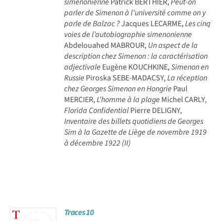
simenonienne
Patrick BERTHIER,
Peut-on
parler de Simenon à l’université comme on y
parle de Balzac ?
Jacques LECARME,
Les cinq
voies de l’autobiographie simenonienne
Abdelouahed MABROUR,
Un aspect de la
description chez Simenon : la caractérisation
adjectivale
Eugène KOUCHKINE,
Simenon en
Russie
Piroska SEBE-MADACSY,
La réception
chez Georges Simenon en Hongrie
Paul
MERCIER,
L’homme à la plage
Michel CARLY
,
Florida Confidential
Pierre DELIGNY,
Inventaire des billets quotidiens de Georges
Sim à la Gazette de Liège de novembre 1919
à décembre 1922 (II)
Traces 10