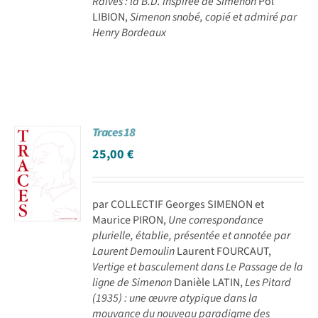
Raives : la B.D. inspirée de Simenon
Pol
LIBION,
Simenon snobé, copié et admiré par
Henry Bordeaux
Traces 18
25,00
€
par COLLECTIF Georges SIMENON et
Maurice PIRON,
Une correspondance
plurielle, établie, présentée et annotée par
Laurent Demoulin
Laurent FOURCAUT,
Vertige et basculement dans Le Passage de la
ligne de Simenon
Danièle LATIN,
Les Pitard
(1935) : une œuvre atypique dans la
mouvance du nouveau paradigme des