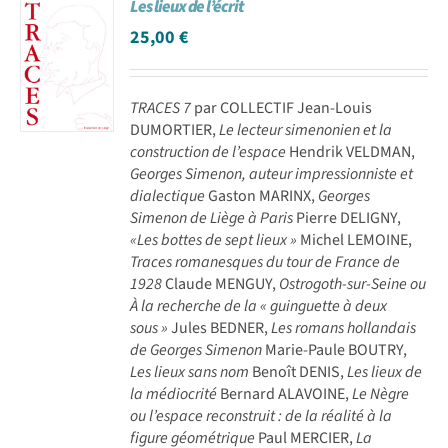
Les lieux de l’écrit
25,00
€
TRACES 7
par COLLECTIF Jean-Louis
DUMORTIER,
Le lecteur simenonien et la
construction de l’espace
Hendrik VELDMAN,
Georges Simenon, auteur impressionniste et
dialectique
Gaston MARINX,
Georges
Simenon de Liège à Paris
Pierre DELIGNY,
«Les bottes de sept lieux »
Michel LEMOINE,
Traces romanesques du tour de France de
1928
Claude MENGUY,
Ostrogoth-sur-Seine ou
À la recherche de la « guinguette à deux
sous »
Jules BEDNER,
Les romans hollandais
de Georges Simenon
Marie-Paule BOUTRY,
Les lieux sans nom
Benoît DENIS,
Les lieux de
la médiocrité
Bernard ALAVOINE,
Le Nègre
ou l’espace reconstruit : de la réalité à la
figure géométrique
Paul MERCIER,
La