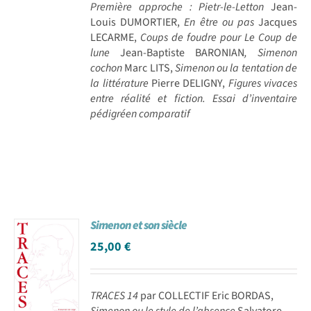
Première approche : Pietr-le-Letton
Jean-
Louis DUMORTIER,
En être ou pas
Jacques
LECARME,
Coups de foudre pour Le Coup de
lune
Jean-Baptiste BARONIAN
, Simenon
cochon
Marc LITS,
Simenon ou la tentation de
la littérature
Pierre DELIGNY,
Figures vivaces
entre réalité et fiction. Essai d’inventaire
pédigréen comparatif
Simenon et son siècle
25,00
€
TRACES 14
par COLLECTIF Eric BORDAS,
Simenon ou le style de l’absence
Salvatore