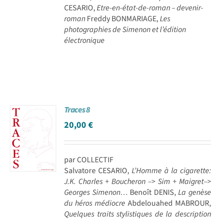
CESARIO,
Etre-en-état-de-roman – devenir-
roman
Freddy BONMARIAGE,
Les
photographies de Simenon et l’édition
électronique
Traces 8
20,00
€
par COLLECTIF
Salvatore CESARIO,
L’Homme à la cigarette:
J.K. Charles + Boucheron –> Sim + Maigret–>
Georges Simenon…
Benoît DENIS,
La genèse
du héros médiocre
Abdelouahed MABROUR,
Quelques traits stylistiques de la description