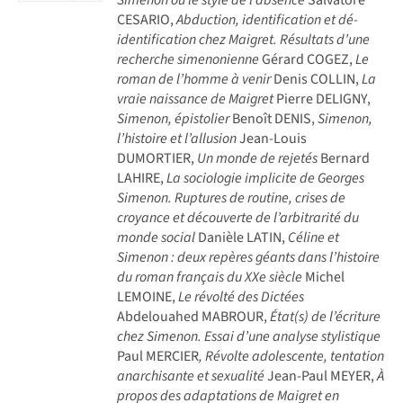
CESARIO,
Abduction, identification et dé-
identification chez Maigret. Résultats d’une
recherche simenonienne
Gérard COGEZ,
Le
roman de l’homme à venir
Denis COLLIN,
La
vraie naissance de Maigret
Pierre DELIGNY,
Simenon, épistolier
Benoît DENIS,
Simenon,
l’histoire et l’allusion
Jean-Louis
DUMORTIER,
Un monde de rejetés
Bernard
LAHIRE,
La sociologie implicite de Georges
Simenon. Ruptures de routine, crises de
croyance et découverte de l’arbitrarité du
monde social
Danièle LATIN,
Céline et
Simenon : deux repères géants dans l’histoire
du roman français du XXe siècle
Michel
LEMOINE,
Le révolté des Dictées
Abdelouahed MABROUR,
État(s) de l’écriture
chez Simenon. Essai d’une analyse stylistique
Paul MERCIER
, Révolte adolescente, tentation
anarchisante et sexualité
Jean-Paul MEYER,
À
propos des adaptations de Maigret en