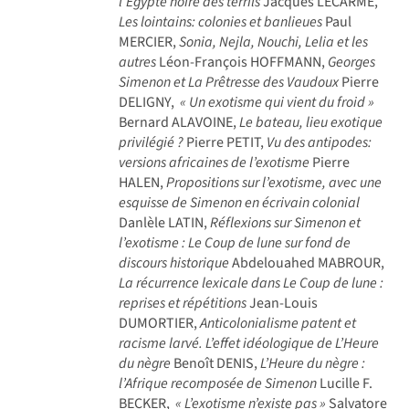
l’Egypte noire des terrils
Jacques LECARME,
Les lointains: colonies et banlieues
Paul
MERCIER,
Sonia, Nejla, Nouchi, Lelia et les
autres
Léon-François HOFFMANN,
Georges
Simenon et La Prêtresse des Vaudoux
Pierre
DELIGNY,
« Un exotisme qui vient du froid »
Bernard ALAVOINE,
Le bateau, lieu exotique
privilégié ?
Pierre PETIT,
Vu des antipodes:
versions africaines de l’exotisme
Pierre
HALEN,
Propositions sur l’exotisme, avec une
esquisse de Simenon en écrivain colonial
Danlèle LATIN,
Réflexions sur Simenon et
l’exotisme : Le Coup de lune sur fond de
discours historique
Abdelouahed MABROUR,
La récurrence lexicale dans Le Coup de lune :
reprises et répétitions
Jean-Louis
DUMORTIER,
Anticolonialisme patent et
racisme larvé. L’effet idéologique de L’Heure
du nègre
Benoît DENIS,
L’Heure du nègre :
l’Afrique recomposée de Simenon
Lucille F.
BECKER,
« L’exotisme n’existe pas »
Salvatore