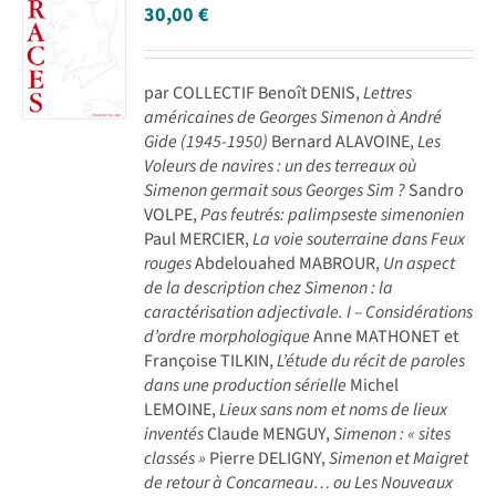
30,00
€
par COLLECTIF Benoît DENIS,
Lettres
américaines de Georges Simenon à André
Gide (1945-1950)
Bernard ALAVOINE,
Les
Voleurs de navires : un des terreaux où
Simenon germait sous Georges Sim ?
Sandro
VOLPE,
Pas feutrés: palimpseste simenonien
Paul MERCIER,
La voie souterraine dans Feux
rouges
Abdelouahed MABROUR,
Un aspect
de la description chez Simenon : la
caractérisation adjectivale. I – Considérations
d’ordre morphologique
Anne MATHONET et
Françoise TILKIN,
L’étude du récit de paroles
dans une production sérielle
Michel
LEMOINE,
Lieux sans nom et noms de lieux
inventés
Claude MENGUY,
Simenon : « sites
classés »
Pierre DELIGNY,
Simenon et Maigret
de retour à Concarneau… ou Les Nouveaux