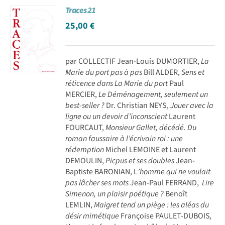
Traces 21
Achat en ligne
25,00
€
Panier WooCommerce
par COLLECTIF Jean-Louis DUMORTIER,
La
Marie du port pas à pas
Bill ALDER,
Sens et
réticence dans La Marie du port
Paul
MERCIER,
Le Déménagement, seulement un
best-seller ?
Dr. Christian NEYS,
Jouer avec la
ligne ou un devoir d’inconscient
Laurent
FOURCAUT,
Monsieur Gallet, décédé. Du
roman faussaire à l’écrivain roi : une
rédemption
Michel LEMOINE et Laurent
DEMOULIN,
Picpus et ses doubles
Jean-
Baptiste BARONIAN, L
’homme qui ne voulait
pas lâcher ses mots
Jean-Paul FERRAND,
Lire
Simenon, un plaisir poétique ?
Benoît
LEMLIN,
Maigret tend un piège : les aléas du
désir mimétique
Françoise PAULET-DUBOIS
,