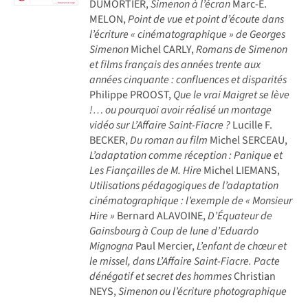
DUMORTIER,
Simenon à l’écran
Marc-E.
MELON,
Point de vue et point d’écoute dans
l’écriture « cinématographique » de Georges
Simenon
Michel CARLY,
Romans de Simenon
et films français des années trente aux
années cinquante : confluences et disparités
Philippe PROOST,
Que le vrai Maigret se lève
!… ou pourquoi avoir réalisé un montage
vidéo sur L’Affaire Saint-Fiacre ?
Lucille F.
BECKER,
Du roman au film
Michel SERCEAU,
L’adaptation comme réception : Panique et
Les Fiançailles de M. Hire
Michel LIEMANS,
Utilisations pédagogiques de l’adaptation
cinématographique : l’exemple de « Monsieur
Hire »
Bernard ALAVOINE,
D’Équateur de
Gainsbourg à Coup de lune d’Eduardo
Mignogna
Paul Mercier,
L’enfant de chœur et
le missel, dans L’Affaire Saint-Fiacre. Pacte
dénégatif et secret des hommes
Christian
NEYS,
Simenon ou l’écriture photographique