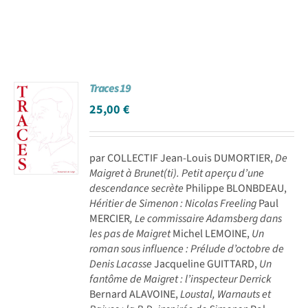
Traces 19
25,00
€
par COLLECTIF Jean-Louis DUMORTIER,
De
Maigret à Brunet(ti). Petit aperçu d’une
descendance secrète
Philippe BLONBDEAU,
Héritier de Simenon : Nicolas Freeling
Paul
MERCIER
, Le commissaire Adamsberg dans
les pas de Maigret
Michel LEMOINE,
Un
roman sous influence : Prélude d’octobre de
Denis Lacasse
Jacqueline GUITTARD,
Un
fantôme de Maigret : l’inspecteur Derrick
Bernard ALAVOINE,
Loustal, Warnauts et