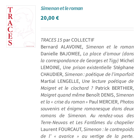
Simenon et le roman
20,00
€
TRACES 15
par COLLECTIF
Bernard ALAVOINE,
Simenon et le roman
Danielle BAJOMEE,
La place d’amour (dans
la correspondance de Georges et Tigy)
Michel
LEMOINE,
Une prison existentielle
Stéphane
CHAUDIER,
Simenon : poétique de l’imparfait
Martial LENGELLE,
Une lecture poétique de
Maigret et le clochard ?
Patrick BERTHIER,
Maigret quand même
Benoît DENIS,
Simenon
et la « crise du roman »
Paul MERCIER,
Photos
souvenirs et énigme romanesque dans deux
romans de Simenon. Au rendez-vous des
Terre-Neuvas et Les Fantômes du chapelier
Laurent FOURCAUT,
Simenon : le contrepoids
de l’ « avarice » au vertige de la perte.